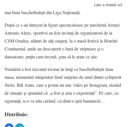
care a reunit cei
mai buni baschetbalişti din Liga Naţională.
După ce s-au întrecut în figuri spectaculoase pe parchetul Arenei
Antonio Alexe, sportivii au fost invitaţi de organizatorii de la
CSM Oradea, alături de alţi oaspeţi, la o masă festivă la Hotelul
Continental, unde au descoperit o bară de striptease şi o
dansatoare, puţin cam trecută, gata să le arate ce ştie.
Numărul a fost executat tocmai în timp ce baschetbaliştii luau
masa, momentul stânjenitor fiind surprins de unul dintre echipierii
Stelei, Bill Amis, care a postat un mic video pe Instagram, râzând
de situaţie şi spunând că „a fost şi asta o experienţă”. Pe care, cu
siguranţă, n-o va uita curând, ca dintr-o ţară bananieră…
Distribuie: