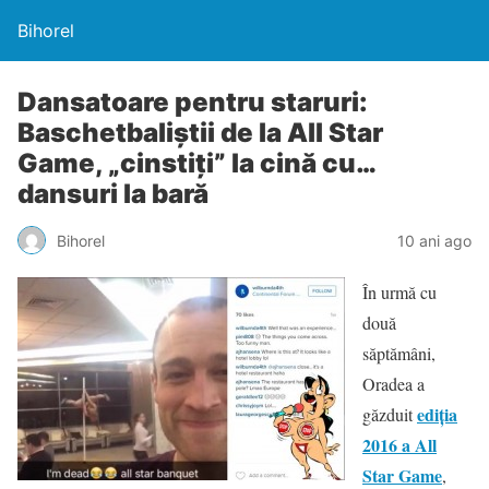
Bihorel
Dansatoare pentru staruri:
Baschetbaliştii de la All Star
Game, „cinstiţi” la cină cu…
dansuri la bară
Bihorel
10 ani ago
În urmă cu
două
săptămâni,
Oradea a
ediţia
găzduit
2016 a All
Star Game
,