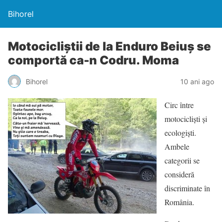
Bihorel
Motocicliştii de la Enduro Beiuş se
comportă ca-n Codru. Moma
Bihorel
10 ani ago
Circ între
motociclişti şi
ecologişti.
Ambele
categorii se
consideră
discriminate în
România.