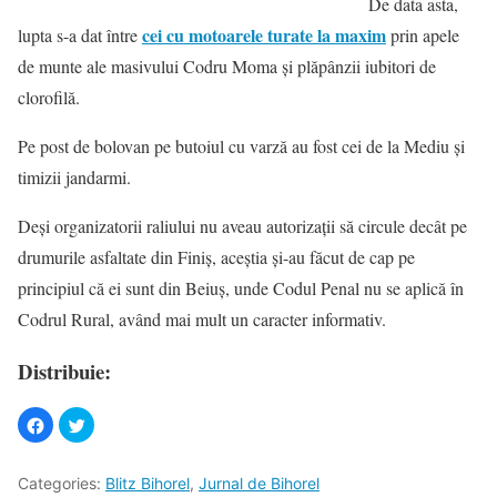
De data asta,
cei cu motoarele turate la maxim
lupta s-a dat între
prin apele
de munte ale masivului Codru Moma şi plăpânzii iubitori de
clorofilă.
Pe post de bolovan pe butoiul cu varză au fost cei de la Mediu şi
timizii jandarmi.
Deşi organizatorii raliului nu aveau autorizaţii să circule decât pe
drumurile asfaltate din Finiş, aceştia şi-au făcut de cap pe
principiul că ei sunt din Beiuş, unde Codul Penal nu se aplică în
Codrul Rural, având mai mult un caracter informativ.
Distribuie:
Categories:
Blitz Bihorel
,
Jurnal de Bihorel