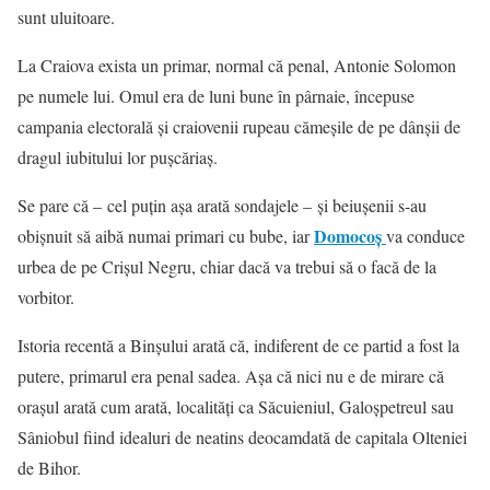
sunt uluitoare.
La Craiova exista un primar, normal că penal, Antonie Solomon
pe numele lui. Omul era de luni bune în pârnaie, începuse
campania electorală şi craiovenii rupeau cămeşile de pe dânşii de
dragul iubitului lor puşcăriaş.
Se pare că – cel puţin aşa arată sondajele – şi beiuşenii s-au
Domocoş
obişnuit să aibă numai primari cu bube, iar
va conduce
urbea de pe Crişul Negru, chiar dacă va trebui să o facă de la
vorbitor.
Istoria recentă a Binşului arată că, indiferent de ce partid a fost la
putere, primarul era penal sadea. Aşa că nici nu e de mirare că
oraşul arată cum arată, localităţi ca Săcuieniul, Galoşpetreul sau
Sâniobul fiind idealuri de neatins deocamdată de capitala Olteniei
de Bihor.