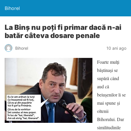
Bihorel
La Binş nu poţi fi primar dacă n-ai
batăr câteva dosare penale
Bihorel
10 ani ago
Foarte mulţi
băştinaşi se
supără când
aud că
beiuşenilor li se
mai spune şi
oltenii
Bihorului. Dar
similitudinile