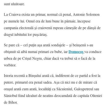
sunt uluitoare.
La Craiova exista un primar, normal că penal, Antonie Solomon
pe numele lui. Omul era de luni bune în pârnaie, începuse
campania electorală şi craiovenii rupeau cămeşile de pe dânşii de
dragul iubitului lor puşcăriaş.
Se pare că – cel puţin aşa arată sondajele – şi beiuşenii s-au
Domocoş
obişnuit să aibă numai primari cu bube, iar
va conduce
urbea de pe Crişul Negru, chiar dacă va trebui să o facă de la
vorbitor.
Istoria recentă a Binşului arată că, indiferent de ce partid a fost la
putere, primarul era penal sadea. Aşa că nici nu e de mirare că
oraşul arată cum arată, localităţi ca Săcuieniul, Galoşpetreul sau
Sâniobul fiind idealuri de neatins deocamdată de capitala Olteniei
de Bihor.