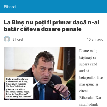
Bihorel
La Binş nu poţi fi primar dacă n-ai
batăr câteva dosare penale
Bihorel
10 ani ago
Foarte mulţi
băştinaşi se
supără când
aud că
beiuşenilor li se
mai spune şi
oltenii
Bihorului. Dar
similitudinile