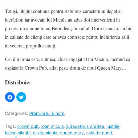
Totuşi, litigiul continuă pentru stabilirea caracterului ilegal al
lucrărilor, iar avocaţii lui Micula au adus doi intervenienţi în
proces: un anume Ionuţ Berindea şi un altul, Doru Luncan, ambii
în calitate de clienţi care ar avea contracte pentru închirierea sălii
în vederea propriilor nunţi.
Cel din urmă este, culmea, chiar angajat al lui Micula, lucrând ca
ospătar la Crown Pub, aflat peste drum de noul Queen Mary…
Distribuie:
Categories:
Premiile lui Bihorel
Tags:
crown pub
,
ioan micula
,
judecatoria oradea
,
justitie
,
lucian silaghi
,
olivia micula
,
queen mary
,
sala de nunti
,