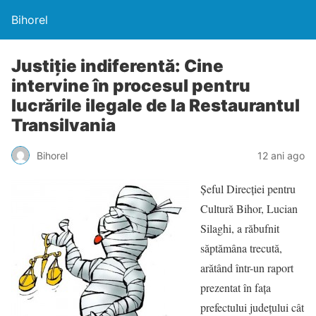
Bihorel
Justiţie indiferentă: Cine
intervine în procesul pentru
lucrările ilegale de la Restaurantul
Transilvania
Bihorel
12 ani ago
Şeful Direcţiei pentru
Cultură Bihor, Lucian
Silaghi, a răbufnit
săptămâna trecută,
arătând într-un raport
prezentat în faţa
prefectului judeţului cât