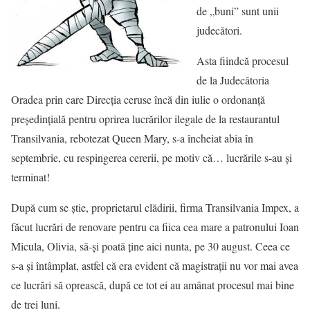
de „buni” sunt unii
judecători.
Asta fiindcă procesul
de la Judecătoria
Oradea prin care Direcţia ceruse încă din iulie o ordonanţă
preşedinţială pentru oprirea lucrărilor ilegale de la restaurantul
Transilvania, rebotezat Queen Mary, s-a încheiat abia în
septembrie, cu respingerea cererii, pe motiv că… lucrările s-au şi
terminat!
După cum se ştie, proprietarul clădirii, firma Transilvania Impex, a
făcut lucrări de renovare pentru ca fiica cea mare a patronului Ioan
Micula, Olivia, să-şi poată ţine aici nunta, pe 30 august. Ceea ce
s-a şi întâmplat, astfel că era evident că magistraţii nu vor mai avea
ce lucrări să oprească, după ce tot ei au amânat procesul mai bine
de trei luni.