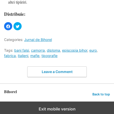
altei tipăriri.
Distribuie:
Categories:
Jurnal de Bihorel
Tags:
bani falsi
,
camorra
,
diploma
,
episcopia bihor
,
euro
,
fabrica
,
italieni
,
mafie
,
tipografie
Leave a Comment
Bihorel
Back to top
Exit mobile version