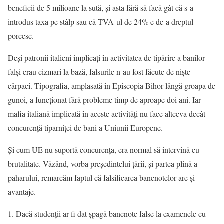
beneficii de 5 milioane la sută, şi asta fără să facă gât că s-a
introdus taxa pe stâlp sau că TVA-ul de 24% e de-a dreptul
porcesc.
Deşi patronii italieni implicaţi în activitatea de tipărire a banilor
falşi erau cizmari la bază, falsurile n-au fost făcute de nişte
cârpaci. Tipografia, amplasată în Episcopia Bihor lângă groapa de
gunoi, a funcţionat fără probleme timp de aproape doi ani. Iar
mafia italiană implicată în aceste activităţi nu face altceva decât
concurenţă tiparniţei de bani a Uniunii Europene.
Şi cum UE nu suportă concurenţa, era normal să intervină cu
brutalitate. Văzând, vorba preşedintelui ţării, şi partea plină a
paharului, remarcăm faptul că falsificarea bancnotelor are şi
avantaje.
Dacă studenţii ar fi dat şpagă bancnote false la examenele cu