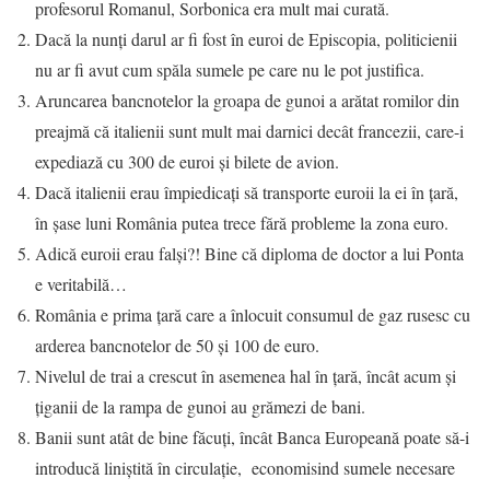
profesorul Romanul, Sorbonica era mult mai curată.
Dacă la nunţi darul ar fi fost în euroi de Episcopia, politicienii
nu ar fi avut cum spăla sumele pe care nu le pot justifica.
Aruncarea bancnotelor la groapa de gunoi a arătat romilor din
preajmă că italienii sunt mult mai darnici decât francezii, care-i
expediază cu 300 de euroi şi bilete de avion.
Dacă italienii erau împiedicaţi să transporte euroii la ei în ţară,
în şase luni România putea trece fără probleme la zona euro.
Adică euroii erau falşi?! Bine că diploma de doctor a lui Ponta
e veritabilă…
România e prima ţară care a înlocuit consumul de gaz rusesc cu
arderea bancnotelor de 50 şi 100 de euro.
Nivelul de trai a crescut în asemenea hal în ţară, încât acum şi
ţiganii de la rampa de gunoi au grămezi de bani.
Banii sunt atât de bine făcuţi, încât Banca Europeană poate să-i
introducă liniştită în circulaţie, economisind sumele necesare