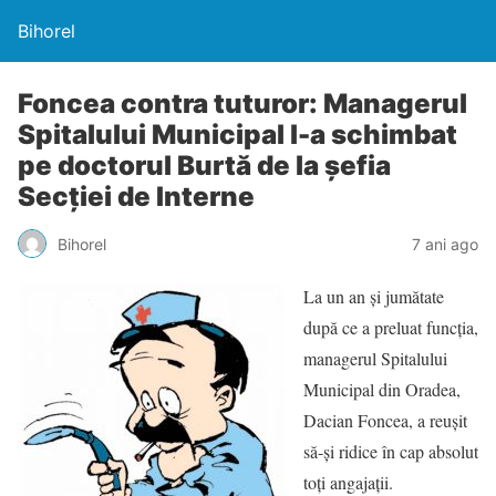
Bihorel
Foncea contra tuturor: Managerul
Spitalului Municipal l-a schimbat
pe doctorul Burtă de la şefia
Secţiei de Interne
Bihorel
7 ani ago
La un an şi jumătate
după ce a preluat funcţia,
managerul Spitalului
Municipal din Oradea,
Dacian Foncea, a reuşit
să-şi ridice în cap absolut
toţi angajaţii.