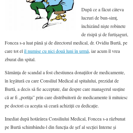
După ce a făcut câteva
lucruri de bun-simţ,
închizând nişte robinete
de risipă şi de furtişaguri,
Foncea s-a luat până şi de directorul medical, dr. Ovidiu Burtă, pe
care tot el
îl numise cu nici două luni în urmă
, iar acum îl vrea
zburat din spital.
Sămânţa de scandal a fost chestiunea donaţiilor de medicamente,
în legătură cu care Consiliul Medical al spitalului, prezidat de
Burtă, a decis să fie acceptate, dar despre care managerul susţine
că ar fi „portiţa” prin care distribuitorii de medicamente îi mituiesc
pe doctori ca aceştia să ceară achiziţii cu dedicaţie.
Imediat după hotărârea Consiliului Medical, Foncea s-a răzbunat
pe Burtă schimbându-l din funcţia de şef al secţiei Interne şi