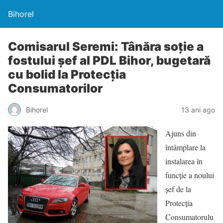
Bihorel
Comisarul Seremi: Tânăra soţie a
fostului şef al PDL Bihor, bugetară
cu bolid la Protecţia
Consumatorilor
Bihorel
13 ani ago
Ajuns din
întâmplare la
instalarea în
funcţie a noului
şef de la
Protecţia
Consumatorulu