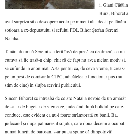
i, Giani Cătălin
Bura, Bihorel a
avut surpriza să o descopere acolo pe nimeni alta decât pe tânăra
soţioară a ex-deputatului şi şefului PDL Bihor Ştefan Seremi,
Natalia.
Tânăra doamnă Seremi s-a ferit însă de presă ca de dracu’, ca nu
cumva să fie trasă-n chip, chit că de fapt nu avea niciun motiv să
se cufunde în anonimat. Asta pentru că, de ceva vreme, lucrează
pe un post de comisar la CJPC, adicătelea e funcţionar pus (nu
ştim de cine) în slujba servirii publicului.
Sincer, Bihorel se întreabă de ce are Natalia nevoie de un amărât
de salar de bugetar de vreme ce, judecând după bolidul pe care-l
conduce, este evident că nu-i foarte strâmtorată cu banii. Ba,
judecând şi după palmaresul soţului, care două decenii a ocupat
numai funcţii de barosan, s-ar putea spune că dimpotrivă!