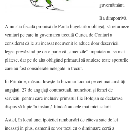
guvernământ.
Ba dimpotrivă.
Amnistia fiscală promisă de Ponta bugetarilor obligaţi să returneze
venituri pe care în guvernarea trecută Curtea de Conturi a
considerat că le-au încasat necuvenit le aduce doar deservicii,
legea prevăzând pe de o parte că „amenzile” imputate nu se mai
plătesc, dar pe de alta obligând primarul să anuleze toate sporurile
care au fost considerate nelegale în trecut.
În Primărie, măsura loveşte la buzunar tocmai pe cei mai amărâţi
angajaţi, 27 de angajaţi contractuali, muncitori şi femei de
serviciu, pentru care inclusiv primarul Ilie Bolojan se declarase
dispus să lupte în instanţă fiindcă au cele mai mici salarii.
Astfel, în locul unei ipotetici rambursări de câteva sute de lei
încasaţi în plus, oamenii se vor trezi cu o diminuare certă a