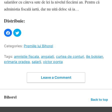
salariilor cu câteva sute de lei la nivelul fiecărui an. Pentru că
administia fiscală iartă, dar nu uită deloc să ia…
Distribuie:
Categories:
Premiile lui Bihorel
Tags:
amnistie fiscala
,
angajati
,
curtea de conturi
,
ilie bolojan
,
primaria oradea
,
salarii
,
victor ponta
Leave a Comment
Bihorel
Back to top