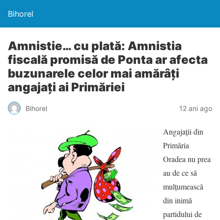
Bihorel
Amnistie… cu plată: Amnistia
fiscală promisă de Ponta ar afecta
buzunarele celor mai amărâţi
angajaţi ai Primăriei
Bihorel
12 ani ago
Angajaţii din
Primăria
Oradea nu prea
au de ce să
mulţumească
din inimă
partidului de