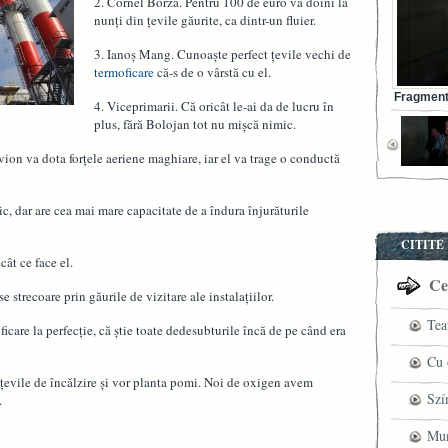
2. Cornel Borza. Pentru 100 de euro va doini la
nunți din țevile găurite, ca dintr-un fluier.
3. Ianoș Mang. Cunoaște perfect țevile vechi de
termoficare
că-s de o vârstă cu el.
Fragment 
4. Viceprimarii. Că oricât le-ai da de lucru în
plus, fără Bolojan tot nu mișcă nimic.
vion va dota forțele aeriene maghiare, iar el va trage o conductă
c, dar are cea mai mare capacitate de a îndura înjurăturile
CITITE
ât ce face el.
Cel
se strecoare prin găurile de vizitare ale instalațiilor.
Tea
care la perfecție, că știe toate dedesubturile încă de pe când era
pre
Cu 
 țevile de încălzire și vor planta pomi. Noi de oxigen avem
VI
fil
Szí
.
ved
mag
Mun