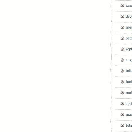
ian
dec
noi
oct
sep
aug
iul
iun
mai
apr
mar
feb