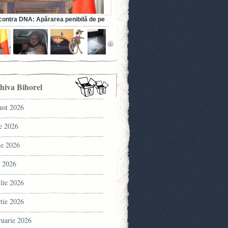
ontra DNA: Apărarea penibilă de pe
a fostului ministru al Sănătății (VIDEO)
hiva Bihorel
ust 2026
ie 2026
ie 2026
 2026
ilie 2026
tie 2026
ruarie 2026