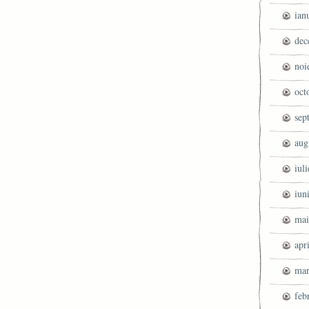
ian
dec
noi
oct
sep
aug
iul
iun
mai
apr
mar
feb