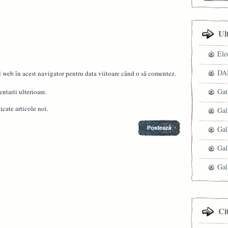
Ul
Ele
DAN
l web în acest navigator pentru data viitoare când o să comentez.
Gat
ntarii ulterioare.
cate articole noi.
Gal
Gal
Gal
Gal
Ci