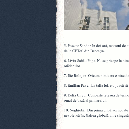
5. Pasztor Sandor. În doi ani, motorul de a
de la CET-ul din Debrețin.
6. Liviu Sabău Popa. Nu se pricepe la nimi
orădenilor.
7. Ilie Bolojan. Oricum nimic nu e bine dec
8. Emilian Pavel. La talia lui, e o joacă să 
9. Delia Ungur. Cunoaște rețeaua de termofi
omul de bază al primarului.
10. Neghiobii. Din prima clipă vor scoate
nevoie, că încălzirea globală vine singură