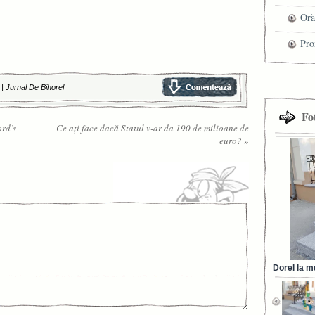
che
Oră
Pro
cel
|
Jurnal De Bihorel
tra
Fo
ord’s
Ce ați face dacă Statul v-ar da 190 de milioane de
euro?
»
Dorel la m
din Ora