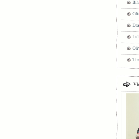
Bih
Căt
Dra
Lul
Oli
Ti
Vi