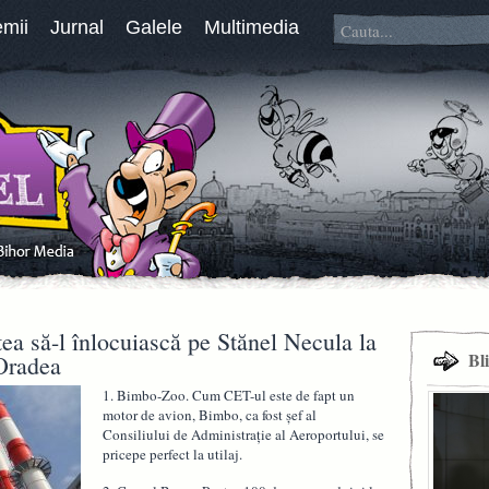
emii
Jurnal
Galele
Multimedia
ea să-l înlocuiască pe Stănel Necula la
Bl
Oradea
1. Bimbo-Zoo. Cum CET-ul este de fapt un
motor de avion, Bimbo, ca fost șef al
Consiliului de Administrație al Aeroportului, se
pricepe perfect la utilaj.