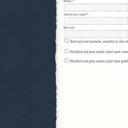
*
Nume
*
Adresă de e-mail
Site web
Salvează-mi numele, emailul și site-u
Notifică-mă prin email când sunt come
Notifică-mă prin email când sunt publi