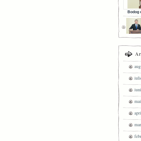
Bodog c
Facebook 
Ar
aug
iul
iun
mai
apr
mar
feb