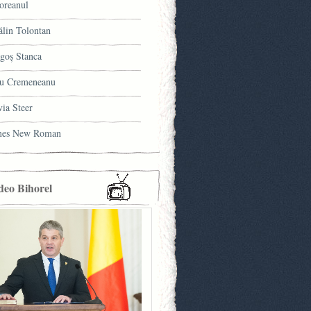
oreanul
ălin Tolontan
goş Stanca
u Cremeneanu
via Steer
mes New Roman
deo Bihorel