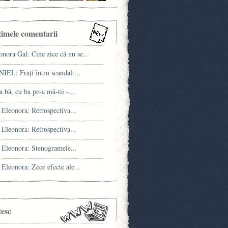
timele comentarii
onora Gal: Cine zice că nu se...
IEL: Fraţi întru scandal:...
a bă, cu ba pe-a mă-tii -...
 Eleonora: Retrospectiva...
 Eleonora: Retrospectiva...
 Eleonora: Stenogramele...
 Eleonora: Zece efecte ale...
tesc