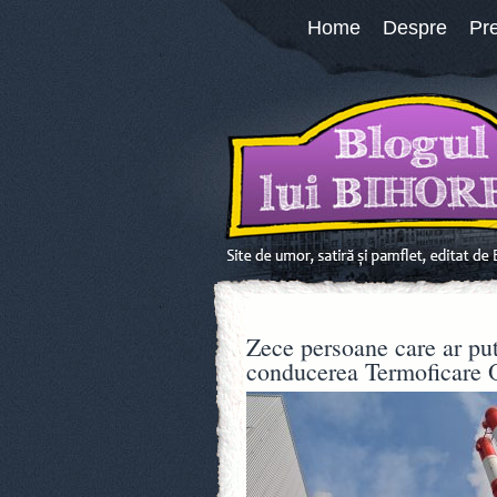
Home
Despre
Pr
Zece persoane care ar put
conducerea Termoficare 