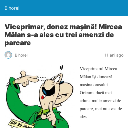
Bihorel
Viceprimar, donez maşină! Mircea
Mălan s-a ales cu trei amenzi de
parcare
Bihorel
11 ani ago
Viceprimarul Mircea
Mălan îşi donează
maşina oraşului.
Oricum, dacă mai
aduna multe amenzi de
parcare, nici nu avea de
ales.