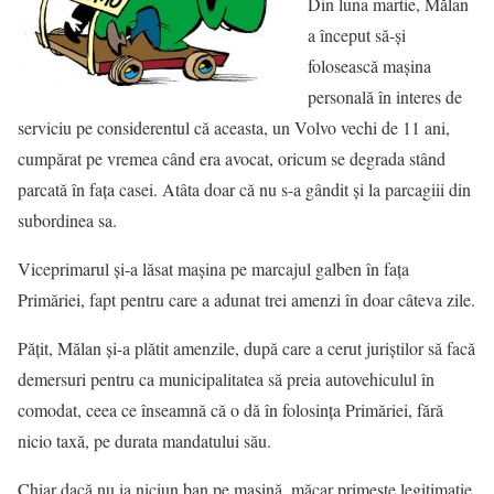
Din luna martie, Mălan
a început să-şi
folosească maşina
personală în interes de
serviciu pe considerentul că aceasta, un Volvo vechi de 11 ani,
cumpărat pe vremea când era avocat, oricum se degrada stând
parcată în faţa casei. Atâta doar că nu s-a gândit şi la parcagiii din
subordinea sa.
Viceprimarul şi-a lăsat maşina pe marcajul galben în faţa
Primăriei, fapt pentru care a adunat trei amenzi în doar câteva zile.
Păţit, Mălan şi-a plătit amenzile, după care a cerut juriştilor să facă
demersuri pentru ca municipalitatea să preia autovehiculul în
comodat, ceea ce înseamnă că o dă în folosinţa Primăriei, fără
nicio taxă, pe durata mandatului său.
Chiar dacă nu ia niciun ban pe maşină, măcar primeşte legitimaţie