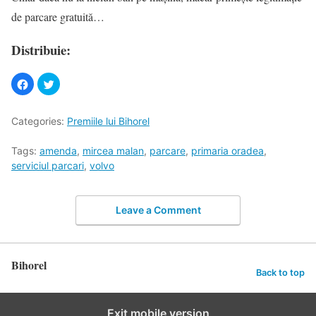
de parcare gratuită…
Distribuie:
Categories:
Premiile lui Bihorel
Tags:
amenda
,
mircea malan
,
parcare
,
primaria oradea
,
serviciul parcari
,
volvo
Leave a Comment
Bihorel
Back to top
Exit mobile version