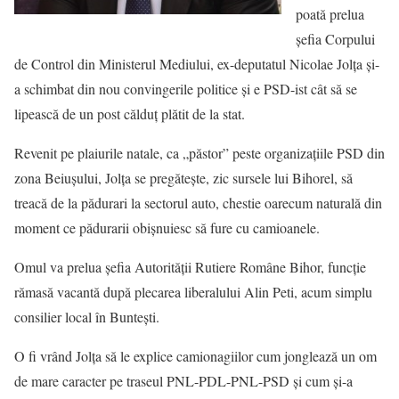
poată prelua
şefia Corpului
de Control din Ministerul Mediului, ex-deputatul Nicolae Jolţa şi-
a schimbat din nou convingerile politice şi e PSD-ist cât să se
lipească de un post călduţ plătit de la stat.
Revenit pe plaiurile natale, ca „păstor” peste organizaţiile PSD din
zona Beiuşului, Jolţa se pregăteşte, zic sursele lui Bihorel, să
treacă de la pădurari la sectorul auto, chestie oarecum naturală din
moment ce pădurarii obişnuiesc să fure cu camioanele.
Omul va prelua şefia Autorităţii Rutiere Române Bihor, funcţie
rămasă vacantă după plecarea liberalului Alin Peti, acum simplu
consilier local în Bunteşti.
O fi vrând Jolţa să le explice camionagiilor cum jonglează un om
de mare caracter pe traseul PNL-PDL-PNL-PSD şi cum şi-a