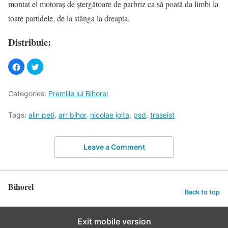
montat el motoraş de ştergătoare de parbriz ca să poată da limbi la
toate partidele, de la stânga la dreapta.
Distribuie:
Categories:
Premiile lui Bihorel
Tags:
alin peti
,
arr bihor
,
nicolae jolta
,
psd
,
traseist
Leave a Comment
Bihorel
Back to top
Exit mobile version