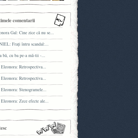
timele comentarii
onora Gal: Cine zice că nu se...
IEL: Fraţi întru scandal:...
a bă, cu ba pe-a mă-tii -...
 Eleonora: Retrospectiva...
 Eleonora: Retrospectiva...
 Eleonora: Stenogramele...
 Eleonora: Zece efecte ale...
tesc