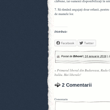
cărbune, iar oamenii disponibilizaţi în urm
7. Să rămână angajaţi doar orfanii, pentru
de mamele lor.
Distribuie:
Facebook
Twitter
Postat de
Bihorel
|
16 ianuarie 2016
|
J
«
Primarul liberal din Budureasa, Radu O
bulău. Hai liberale!
2 Comentarii
Comentariu