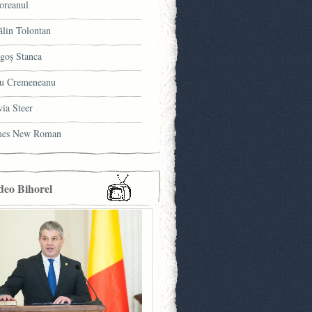
oreanul
ălin Tolontan
goş Stanca
u Cremeneanu
via Steer
mes New Roman
deo Bihorel