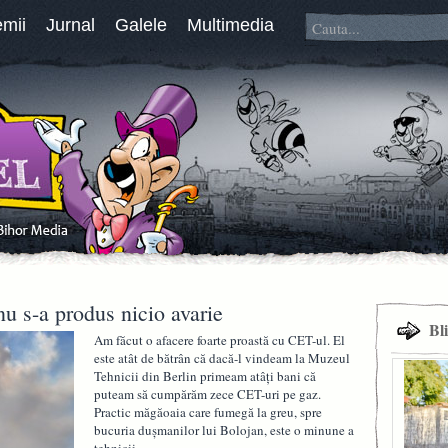
emii
Jurnal
Galele
Multimedia
nu s-a produs nicio avarie
Bl
Am făcut o afacere foarte proastă cu CET-ul. El
este atât de bătrân că dacă-l vindeam la Muzeul
Tehnicii din Berlin primeam atâţi bani că
puteam să cumpărăm zece CET-uri pe gaz.
Practic măgăoaia care fumegă la greu, spre
bucuria duşmanilor lui Bolojan, este o minune a