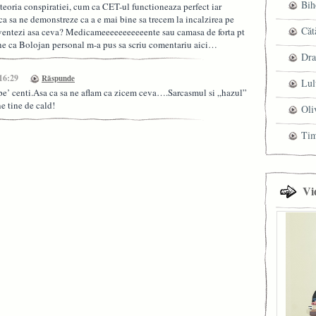
Bih
teoria conspiratiei, cum ca CET-ul functioneaza perfect iar
ca sa ne demonstreze ca a e mai bine sa trecem la incalzirea pe
Căt
 inventezi asa ceva? Medicameeeeeeeeeeente sau camasa de forta pt
ne ca Bolojan personal m-a pus sa scriu comentariu aici…
Dra
 16:29
Răspunde
Lul
spe’ centi.Asa ca sa ne aflam ca zicem ceva….Sarcasmul si „hazul”
ne tine de cald!
Oli
Ti
Vi