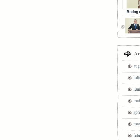
Bodog c
Facebook 
Ar
aug
iul
iun
mai
apr
mar
feb