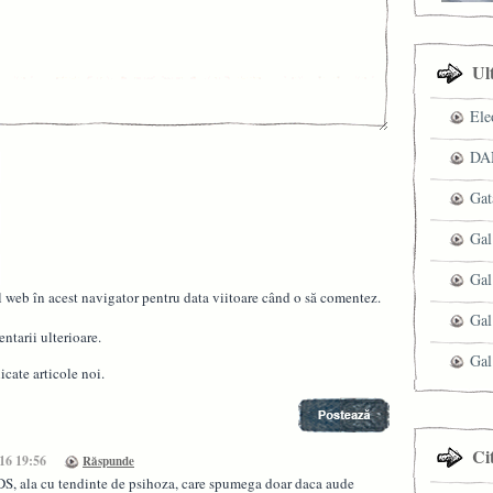
Ul
Ele
DAN
Gat
Gal
Gal
l web în acest navigator pentru data viitoare când o să comentez.
Gal
ntarii ulterioare.
Gal
cate articole noi.
Ci
016 19:56
Răspunde
DS, ala cu tendinte de psihoza, care spumega doar daca aude