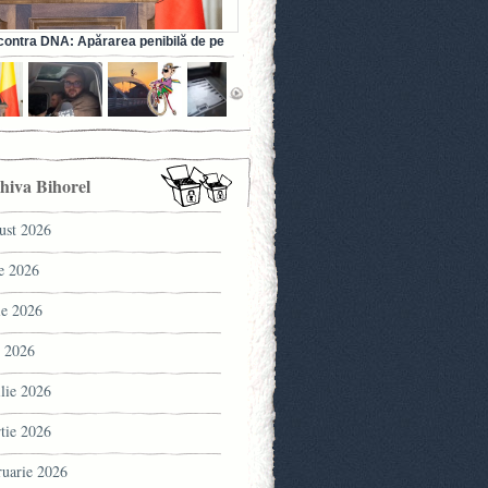
ontra DNA: Apărarea penibilă de pe
a fostului ministru al Sănătății (VIDEO)
hiva Bihorel
ust 2026
ie 2026
ie 2026
 2026
ilie 2026
tie 2026
ruarie 2026