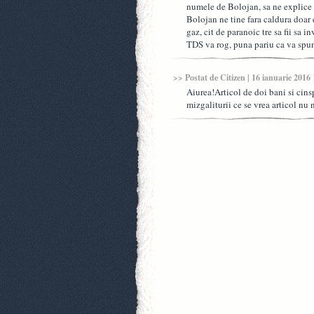
numele de Bolojan, sa ne explice 
Bolojan ne tine fara caldura doar 
gaz, cit de paranoic tre sa fii sa
TDS va rog, puna pariu ca va spu
>> Postat de
Citizen
| 16 ianuarie 2016
Aiurea!Articol de doi bani si cin
mizgaliturii ce se vrea articol nu 