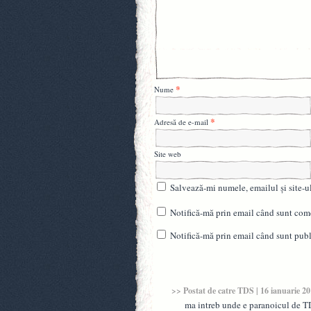
*
Nume
*
Adresă de e-mail
Site web
Salvează-mi numele, emailul și site-u
Notifică-mă prin email când sunt come
Notifică-mă prin email când sunt publi
>> Postat de
catre TDS
| 16 ianuarie 2
ma intreb unde e paranoicul de T