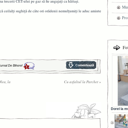
a trecerii CET-ului pe gaz să fie angajaţi ca hăitaşi.
Mun
 că ceilalţi sughiţă de câte ori orădenii nemulţumiţi le aduc aminte
che
Pro
cel
tra
Fo
urnal De Bihorel
2
lea, la
Cu asfaltul la Parchet
»
Dorel la m
din Ora