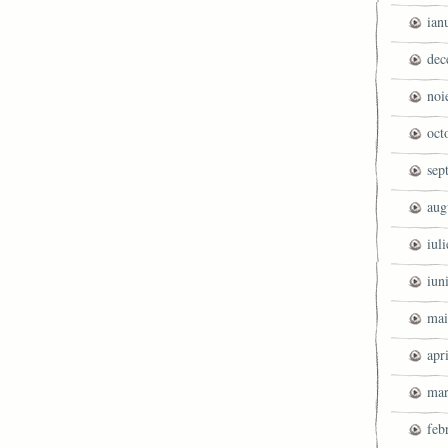
ian
dec
noi
oct
sep
aug
iul
iun
mai
apr
mar
feb