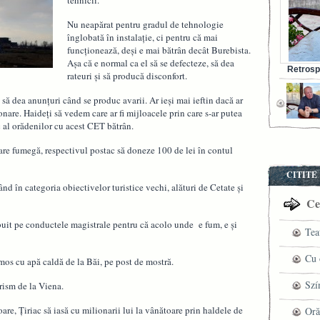
tehnicii.
Nu neapărat pentru gradul de tehnologie
înglobată în instalaţie, ci pentru că mai
funcţionează, deşi e mai bătrân decât Burebista.
Aşa că e normal ca el să se defecteze, să dea
Retrosp
rateuri şi să producă disconfort.
Bunul s
să dea anunţuri când se produc avarii. Ar ieşi mai ieftin dacă ar
nare. Haideţi să vedem care ar fi mijloacele prin care s-ar putea
c al orădenilor cu acest CET bătrân.
are fumegă, respectivul postac să doneze 100 de lei în contul
CITITE
rând în categoria obiectivelor turistice vechi, alături de Cetate şi
Cel
ibuit pe conductele magistrale pentru că acolo unde e fum, e şi
Tea
pre
Cu 
rmos cu apă caldă de la Băi, pe post de mostră.
VI
fil
Szí
urism de la Viena.
ved
mag
re, Ţiriac să iasă cu milionarii lui la vânătoare prin haldele de
Oră