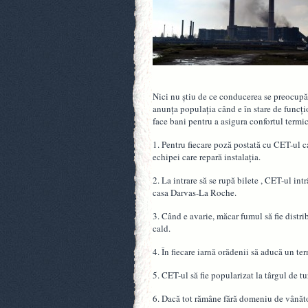
Nici nu ştiu de ce conducerea se preocupă 
anunţa populaţia când e în stare de funcţio
face bani pentru a asigura confortul termi
1. Pentru fiecare poză postată cu CET-ul c
echipei care repară instalaţia.
2. La intrare să se rupă bilete , CET-ul int
casa Darvas-La Roche.
3. Când e avarie, măcar fumul să fie distr
cald.
4. În fiecare iarnă orădenii să aducă un te
5. CET-ul să fie popularizat la târgul de t
6. Dacă tot rămâne fără domeniu de vânătoa