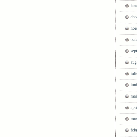
ian
dec
noi
oct
sep
aug
iul
iun
mai
apr
mar
feb