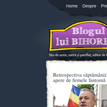
Home
Despre
Pr
Retrospectiva săptămânii:
apere de firmele fantomă