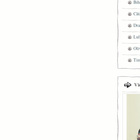
Bih
Căt
Dra
Lul
Oli
Ti
Vi