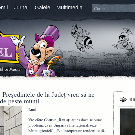
emii
Jurnal
Galele
Multimedia
 Președintele de la Județ vrea să ne
Bl
 de peste munți
Luni
Vio către Ghiusi: „Rău ați ajuns dacă se pune
problema ca în Ungaria să se raționalizeze
hârtia igienică”. „E o interpretare tendențioasă.