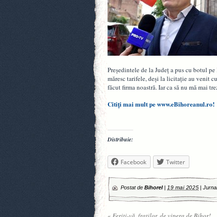
Președintele de la Județ a pus cu botul pe l
măresc tarifele, deși la licitație au venit
făcut firma noastră. Iar ca să nu mă mai t
Citiți mai mult pe www.eBihoreanul.ro!
Distribuie:
Facebook
Twitter
Postat de
Bihorel
|
19 mai 2025
|
Jurna
«
Feriți-vă, fraților, de vipera de Bihor!