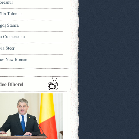
oreanul
ălin Tolontan
goş Stanca
u Cremeneanu
via Steer
mes New Roman
deo Bihorel