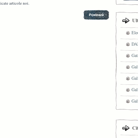
cate articole noi.
Ul
Ele
DAN
Gat
Gal
Gal
Gal
Gal
Ci