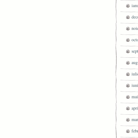
ian
dec
noi
oct
sep
aug
iul
iun
mai
apr
mar
feb