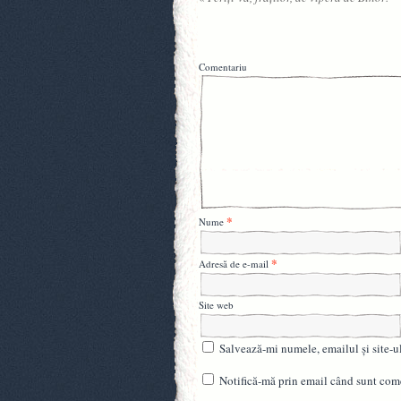
Comentariu
*
Nume
*
Adresă de e-mail
Site web
Salvează-mi numele, emailul și site-u
Notifică-mă prin email când sunt come