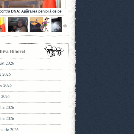
ontra DNA: Apărarea penibilă de pe
a fostului ministru al Sănătății (VIDEO)
hiva Bihorel
ust 2026
ie 2026
ie 2026
 2026
ilie 2026
tie 2026
ruarie 2026