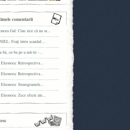
timele comentarii
onora Gal: Cine zice că nu se...
IEL: Fraţi întru scandal:...
a bă, cu ba pe-a mă-tii -...
 Eleonora: Retrospectiva...
 Eleonora: Retrospectiva...
 Eleonora: Stenogramele...
 Eleonora: Zece efecte ale...
tesc