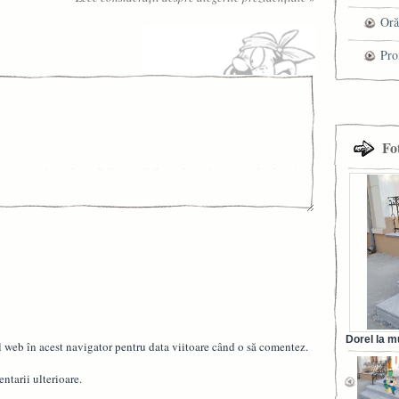
che
Oră
Pro
cel
tra
Fo
Dorel la m
l web în acest navigator pentru data viitoare când o să comentez.
din Ora
ntarii ulterioare.