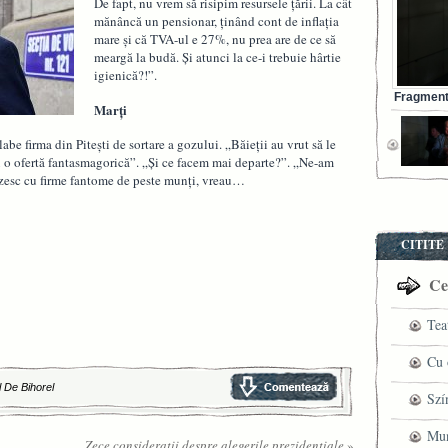
De fapt, nu vrem să risipim resursele țării. La cât
mănâncă un pensionar, ținând cont de inflația
mare și că TVA-ul e 27%, nu prea are de ce să
meargă la budă. Și atunci la ce-i trebuie hârtie
igienică?!”.
Fragment 
Marți
abe firma din Pitești de sortare a gozului. „Băieții au vrut să le
 cu o ofertă fantasmagorică”. „Și ce facem mai departe?”. „Ne-am
rezesc cu firme fantome de peste munți, vreau…
CITITE
Cel
Tea
pre
Cu 
l De Bihorel
VI
fil
Szí
ved
mag
Mun
Zece considerații despre alegerile prezidențiale
»