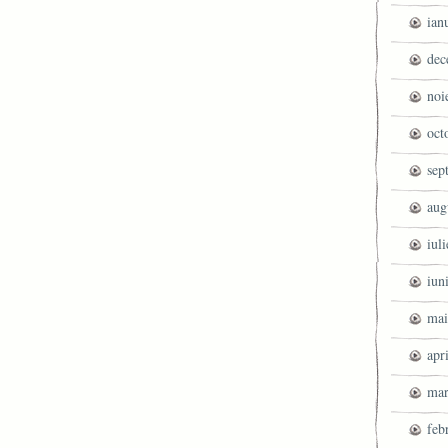
ian
dec
noi
oct
sep
aug
iul
iun
mai
apr
mar
feb