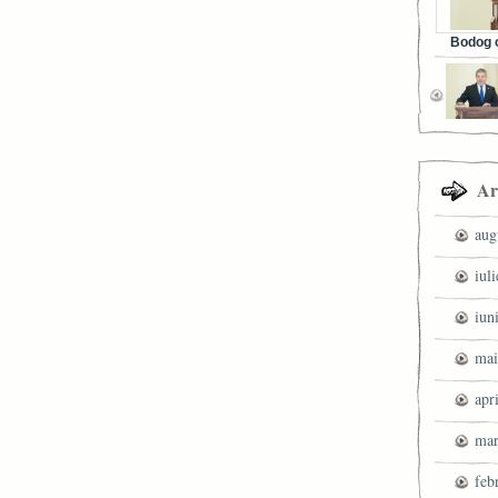
Bodog c
Facebook 
Ar
aug
iul
iun
mai
apr
mar
feb