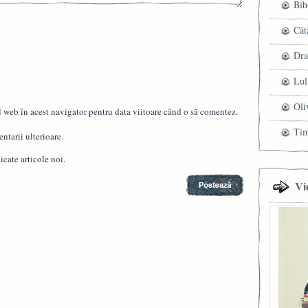
Bih
Căt
Dra
Lul
Oli
l web în acest navigator pentru data viitoare când o să comentez.
Ti
ntarii ulterioare.
cate articole noi.
Vi