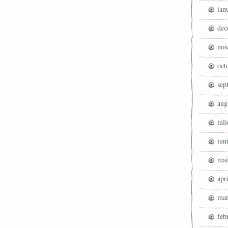
ian
dec
noi
oct
sep
aug
iul
iun
mai
apr
mar
feb