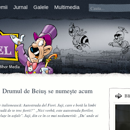
emii
Jurnal
Galele
Multimedia
i: Drumul de Beiuş se numeşte acum
Bl
talienească: Autostrada del Fiori. Juji, care e botă la limbi
adă de te trec fiorii?” „Nici vorbă, este autostrada florilor,
luţe în asfalt”. Juji, din ce în ce mai nedumerită: „Da’ unde ai