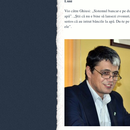
Luni
Vio către Ghiusi: „Sistemul bancar e pe du
apă”. „Ştii că nu e bine să lansezi zvonuri,
serios că au intrat băncile la apă. Du-te 
ele”.