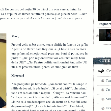
că. Eu cunosc cel puţin 30 de bănci din oraş care au intrat la
 că s-ar putea ca lumea să intre în panică şi să pice băncile”. „Dar
pe promenada de pe mal să vezi că apa e cu juma’ de metru peste
Fragment 
Marţi
Preotul celib a fost uns cu toate alifiile în funcţia de şef la
Agenţia de Dezvoltare Regională. „Chestia asta că m-au
uns şef nu mă emoţionează prea tare, bani să pot aduce în
judeţ!”. „Da’ prin regionalizare vor veni mai mulţi bani
CITITE
de la UE?”. „Nu. Pentru politicienii români fondurile UE
nu sunt prea rentabile, pentru că sunt greu de furat”.
Cel
Miercuri
Tea
Nae poliţistul, pe baricade: „Am făcut control la sânge în
sălile de jocuri, la păcănele”. „Şi ce ai găsit?”. „În primul
pre
Cu 
rând am scos de sub o maşină 15 unghii, că românii dau
în clape de parcă le-ar ucide”. „ Altceva mai interesant?”.
VI
fil
Szí
„Într-o sală am descoperit zeci de metri de funie fără acte
de provenienţă”. „La ce le trebuie funie?”. „De obicei,
ved
mag
Oră
ăia care pierd bani se spânzură pe banii patronului sălii