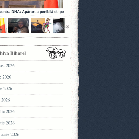
ontra DNA: Apărarea penibilă de pe
a fostului ministru al Sănătății (VIDEO)
hiva Bihorel
ust 2026
ie 2026
ie 2026
 2026
ilie 2026
tie 2026
ruarie 2026