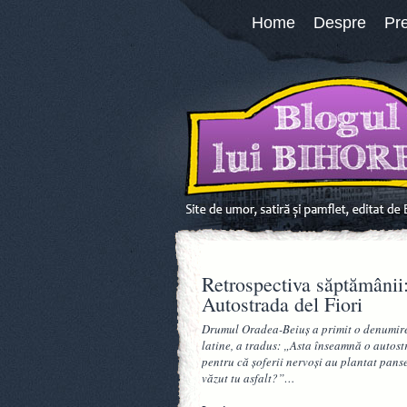
Home
Despre
Pr
Retrospectiva săptămâni
Autostrada del Fiori
Drumul Oradea-Beiuş a primit o denumire i
latine, a tradus: „Asta înseamnă o autostr
pentru că şoferii nervoşi au plantat panse
văzut tu asfalt?”…