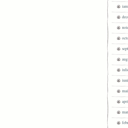
ian
dec
noi
oct
sep
aug
iul
iun
mai
apr
mar
feb