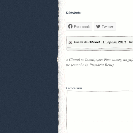
Distribuie:
Facebook
Twitter
Postat de
Bihorel
|
15 aprilie 2013
|
Jur
«
Clanul se înmulţeşte: Fost vameş, angaja
pe şestache în Primăria Beiuş
Comentariu