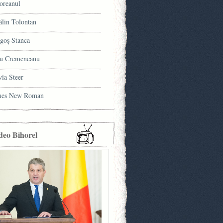
oreanul
ălin Tolontan
goş Stanca
u Cremeneanu
via Steer
mes New Roman
deo Bihorel