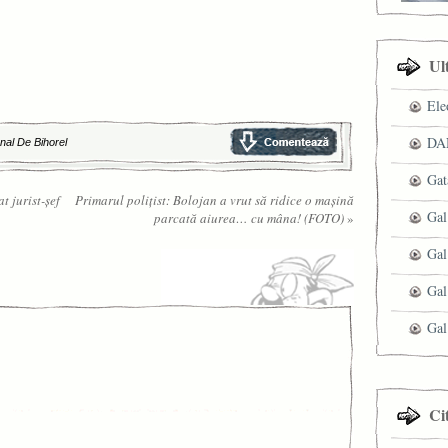
Ul
Ele
DAN
nal De Bihorel
Gat
t jurist-şef
Primarul poliţist: Bolojan a vrut să ridice o maşină
Gal
parcată aiurea… cu mâna! (FOTO)
»
Gal
Gal
Gal
Ci