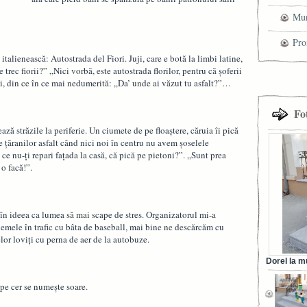
Mun
che
Pro
alienească: Autostrada del Fiori. Juji, care e botă la limbi latine,
cel
trec fiorii?” „Nici vorbă, este autostrada florilor, pentru că şoferii
uji, din ce în ce mai nedumerită: „Da’ unde ai văzut tu asfalt?”…
tra
Fo
ază străzile la periferie. Un ciumete de pe floaştere, căruia îi pică
e ţăranilor asfalt când nici noi în centru nu avem şoselele
e nu-ţi repari faţada la casă, că pică pe pietoni?”. „Sunt prea
 o facă!”.
în ideea ca lumea să mai scape de stres. Organizatorul mi-a
blemele în trafic cu bâta de baseball, mai bine ne descărcăm cu
elor loviţi cu perna de aer de la autobuze.
Dorel la m
din Ora
 pe cer se numeşte soare.