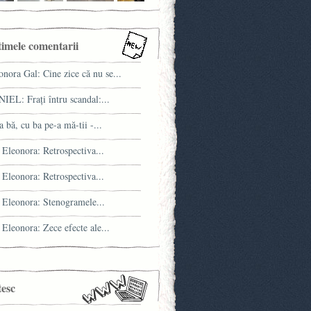
timele comentarii
onora Gal: Cine zice că nu se...
IEL: Fraţi întru scandal:...
a bă, cu ba pe-a mă-tii -...
 Eleonora: Retrospectiva...
 Eleonora: Retrospectiva...
 Eleonora: Stenogramele...
 Eleonora: Zece efecte ale...
tesc