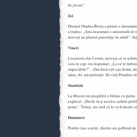
de jocuri”.
Joi
Drumul Oradea-Beiuş a primit o denumire it
a tradus: „Asta înseamnă o autostradă de te 
nervoşi au plantat panseluţe în asfalt”. J
Vineri
Locuitorii din Centru, nervoşi că se asfalte
casa în cap, era înspumat: „La ce le trebui
impecabile?”. „Dar dacă eşti aşa domn, de c
sărac, da’ am pretenţii. Să vină Primăria să
Sâmbătă
La Muzeu era pregătită o bătaie cu perne, 
explicat: „Decât să-şi rezolve şoferii pro
perne”. Totuşi, nu cred că le va fi moale c
Duminică
Pentru cine a uitat, chestia aia galbenă de