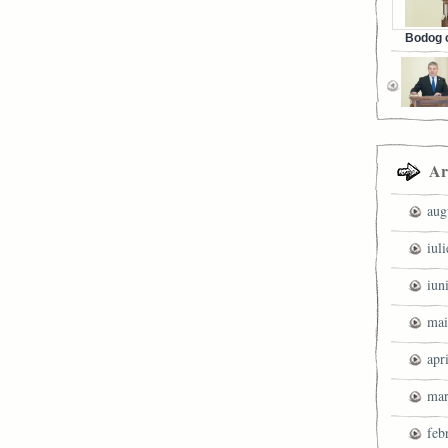
Bodog c
Facebook 
Ar
aug
iul
iun
mai
apr
mar
feb