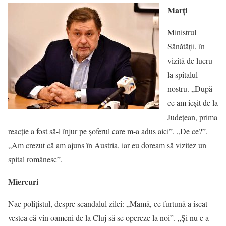
Marți
Ministrul
Sănătății, în
vizită de lucru
la spitalul
nostru. „După
ce am ieșit de la
Județean, prima
reacție a fost să-l înjur pe șoferul care m-a adus aici”. „De ce?”.
„Am crezut că am ajuns în Austria, iar eu doream să vizitez un
spital românesc”.
Miercuri
Nae polițistul, despre scandalul zilei: „Mamă, ce furtună a iscat
vestea că vin oameni de la Cluj să se opereze la noi”. „Și nu e a