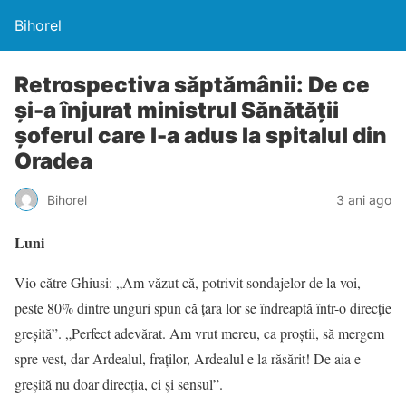
Bihorel
Retrospectiva săptămânii: De ce
și-a înjurat ministrul Sănătății
șoferul care l-a adus la spitalul din
Oradea
Bihorel
3 ani ago
Luni
Vio către Ghiusi: „Am văzut că, potrivit sondajelor de la voi,
peste 80% dintre unguri spun că țara lor se îndreaptă într-o direcție
greșită”. „Perfect adevărat. Am vrut mereu, ca proștii, să mergem
spre vest, dar Ardealul, fraților, Ardealul e la răsărit! De aia e
greșită nu doar direcția, ci și sensul”.