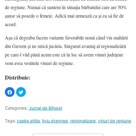
de regiune. Numai că suntem în situaţia bărbatului care are 50%
şanse să posede o femeie. Adică mai urmează ca şi ea să fie de
acord.
Aşa că degeaba facem variante favorabile nouă când vin mahării
din Guvern şi ne strică jucăria. Singurul avantaj al regionalizării
pe care-l văd până acum este că în loc să avem vinuri judeţene
vom avea vestitele vinuri de regiune.
Distribuie:
Categories:
Jurnal de Bihorel
Tags:
cseke attila
,
liviu dragnea
,
regionalizare
,
vinuri de regiune