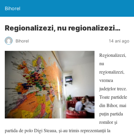
Bihorel
Regionalizezi, nu regionalizezi…
Bihorel
14 ani ago
Regionalizezi,
nu
regionalizezi,
vremea
judeţelor trece.
Toate partidele
din Bihor, mai
puţin partida
romilor şi
partida de polo Digi Steaua, şi-au trimis reprezentanţii la