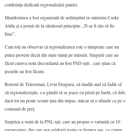
conferinţa dedicată regionalizării patriei.
Manifestarea a fost organizată de neliniştitul ex-ministru Cseke
Attila şi a pornit de la sănătosul principiu: „N-ar fi rău să fie
bine”.
Cam toţi au observat că regionalizarea este o tâmpenie care nu
putea proveni decât din nişte minţi pe măsură. Singurii care au
făcut cumva notă discordantă au fost PSD-iştii , care ştiau că
jocurile au fost făcute.
Boierul de Teleorman, Liviu Dragnea, ză madăr and ză fadăr of
ză regionalizeişăn, s-a gândit să se joace cu pixul pe hartă, că deh,
dacă tot nu poate scoate ţara din impas, măcar să o afunde ca pe o
comoară de preţ.
Surpriza a venit de la PNL-işti, care au propus o variantă cu 10
euroregiuni, din care noi orădenii ieşim cu fruntea sus, ca centru