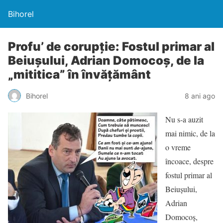
Bihorel
Profu’ de corupţie: Fostul primar al
Beiuşului, Adrian Domocoş, de la
„mititica” în învăţământ
Bihorel
8 ani ago
Nu s-a auzit
mai nimic, de la
o vreme
încoace, despre
fostul primar al
Beiuşului,
Adrian
Domocoş,