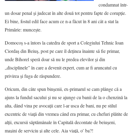
condamnat într-
un dosar penal şi judecat în alte două tot pentru fapte de corupţie.
Ei bine, fostul edil face acum ce n-a făcut în 8 ani cât a stat la
Primărie: munceşte.
Domocoş s-a întors la catedra de sport a Colegiului Tehnic Ioan
Ciordaş din Beiuş, post pe care îl deţinea înainte să fie primar,
unde Bihorel speră doar să nu le predea elevilor şi din
„disciplinele” în care a devenit expert, cum ar fi aruncatul cu
privirea şi fuga de răspundere.
Oricum, din câte spun binşenii, ex-primarul se cam plânge că a
ajuns la fundul sacului şi nu se ajunge cu banii de la o chenzină la
alta, dând vina pe avocaţii care l-ar usca de bani, nu pe stilul
excentric de viaţă din vremea când era primar, cu chefuri plătite de
alţii, excursii săptămânale în Capitală decontate de beiuşeni,
maşini de serviciu şi alte cele. Aia viaţă, o’ ba?!