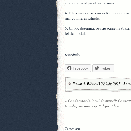
adică s-a făcut pe el un cazinou.
4. O biserică ce trebuia să fie terminată a
mai cu interes ruinele.
5. Un loc desemnat pentru oamenii străzii s
fel de bordel.
Distribuie:
Facebook
Twitter
Postat de
Bihorel
|
22 iulie 2015
|
Jurna
«
Condamnat la locul de muncă: Comisaru
Brîndaş s-a întors în Poliţia Bihor
Comentariu