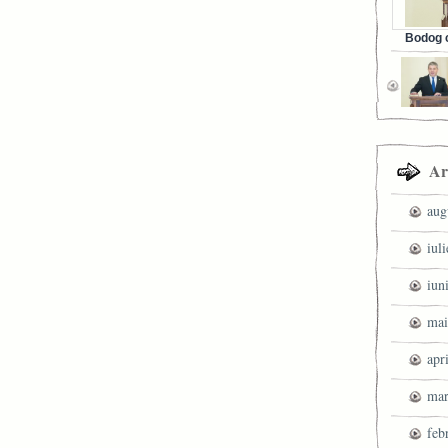
Bodog c
Facebook 
Ar
aug
iul
iun
mai
apr
mar
feb