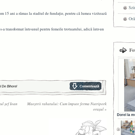
cel
Szí
cum 15 ani a rămas la stadiul de fundaţie, pentru că lumea vizitează
tra
mag
Oră
-a transformat într-unul pentru femeile trotuarului, adică într-un
Fo
l De Bihorel
l şef Ioan
Maeştrii rahatului: Cum împute ferma Nutripork
oraşul
»
Dorel la m
din Ora