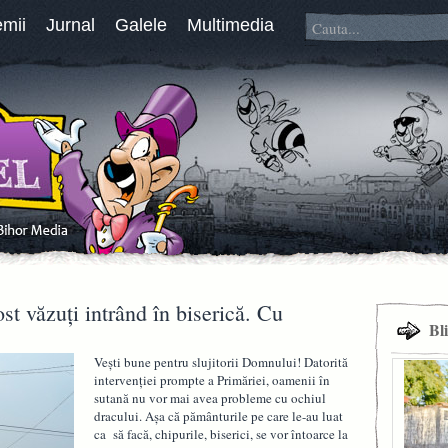
emii
Jurnal
Galele
Multimedia
st văzuţi intrând în biserică. Cu
Bl
Veşti bune pentru slujitorii Domnului! Datorită
intervenţiei prompte a Primăriei, oamenii în
sutană nu vor mai avea probleme cu ochiul
dracului. Aşa că pământurile pe care le-au luat
ca să facă, chipurile, biserici, se vor întoarce la