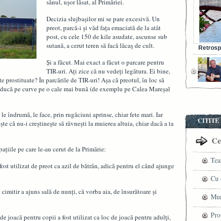
sânul, uşor lăsat, al Primăriei.
Decizia slujbaşilor mi se pare excesivă. Un
preot, parcă-i şi văd faţa emaciată de la atât
post, cu cele 150 de kile asudate, ascunse sub
sutană, a cerut teren să facă lăcaş de cult.
Retrosp
Bunul s
Şi a făcut. Mai exact a făcut o parcare pentru
TIR-uri. Aţi zice că nu vedeţi legătura. Ei bine,
e prostituate? În parcările de TIR-uri! Aşa că preotul, în loc să
aducă pe curve pe o cale mai bună (de exemplu pe Calea Mareşal
e îndrumă, le face, prin rugăciuni aprinse, chiar fete mari. Iar
CITITE
teşte că nu-i creştineşte să râvneşti la muierea altuia, chiar dacă a ta
Cel
aţiile pe care le-au cerut de la Primărie:
Tea
fost utilizat de preot ca azil de bătrân, adică pentru el când ajunge
pre
Cu 
e cimitir a ajuns sală de nunţi, că vorba aia, de însurătoare şi
VI
fil
Mun
ved
che
Pro
 de joacă pentru copii a fost utilizat ca loc de joacă pentru adulţi,