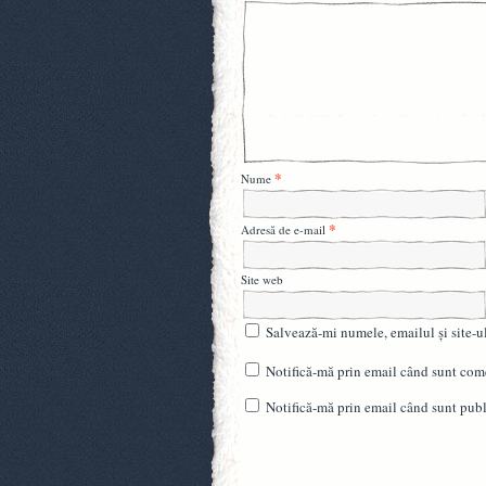
*
Nume
*
Adresă de e-mail
Site web
Salvează-mi numele, emailul și site-u
Notifică-mă prin email când sunt come
Notifică-mă prin email când sunt publi