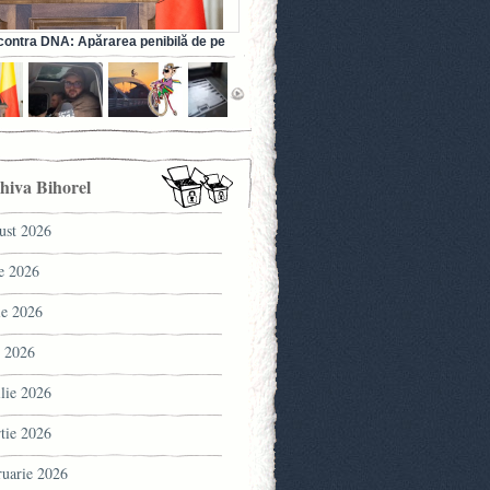
ontra DNA: Apărarea penibilă de pe
a fostului ministru al Sănătății (VIDEO)
hiva Bihorel
ust 2026
ie 2026
ie 2026
 2026
ilie 2026
tie 2026
ruarie 2026