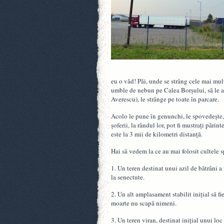
eu o văd! Păi, unde se strâng cele mai mult
umble de nebun pe Calea Borşului, să le 
Averescu), le strânge pe toate în parcare.
Acolo le pune în genunchi, le spovedeşte, l
şoferii, la rândul lor, pot fi mustraţi părin
este la 3 mii de kilometri distanţă.
Hai să vedem la ce au mai folosit cultele sp
1. Un teren destinat unui azil de bătrâni a 
la senectute.
2. Un alt amplasament stabilit iniţial să fi
moarte nu scapă nimeni.
3. Un teren viran, destinat iniţial unui loc