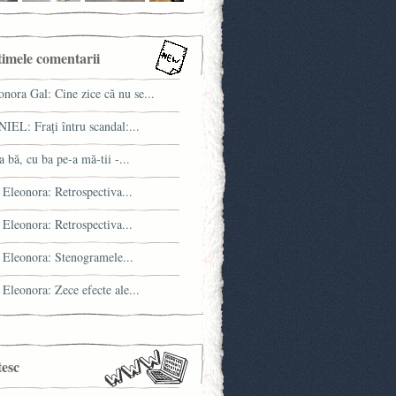
timele comentarii
onora Gal: Cine zice că nu se...
IEL: Fraţi întru scandal:...
a bă, cu ba pe-a mă-tii -...
 Eleonora: Retrospectiva...
 Eleonora: Retrospectiva...
 Eleonora: Stenogramele...
 Eleonora: Zece efecte ale...
tesc