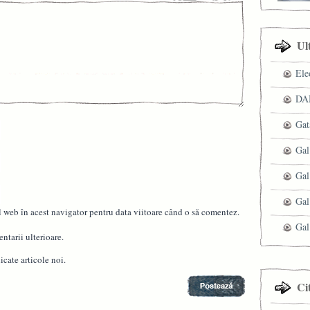
Ul
Ele
DAN
Gat
Gal
Gal
Gal
l web în acest navigator pentru data viitoare când o să comentez.
Gal
ntarii ulterioare.
cate articole noi.
Ci