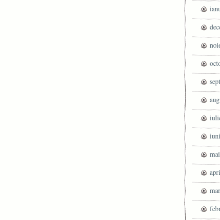
ian
dec
noi
oct
sep
aug
iul
iun
mai
apr
mar
feb