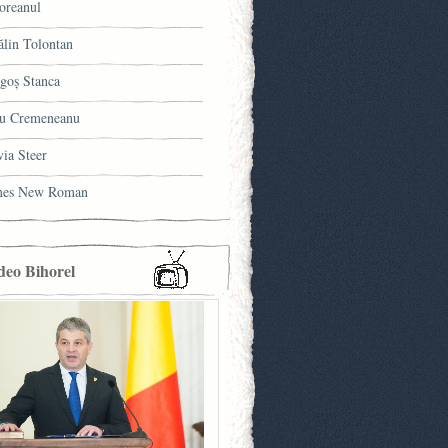
oreanul
ălin Tolontan
goş Stanca
u Cremeneanu
via Steer
mes New Roman
deo Bihorel