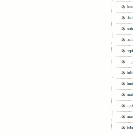
ian
dec
noi
oct
sep
aug
iul
iun
mai
apr
mar
feb