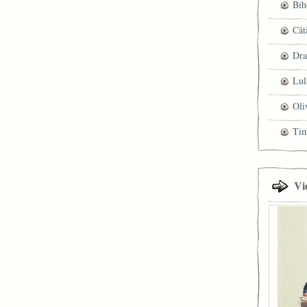
Bih
Căt
Dra
Lul
Oli
Ti
Vi