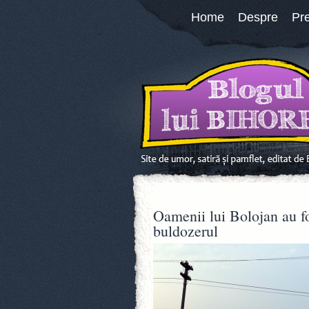
Home
Despre
Pr
Oamenii lui Bolojan au fo
buldozerul