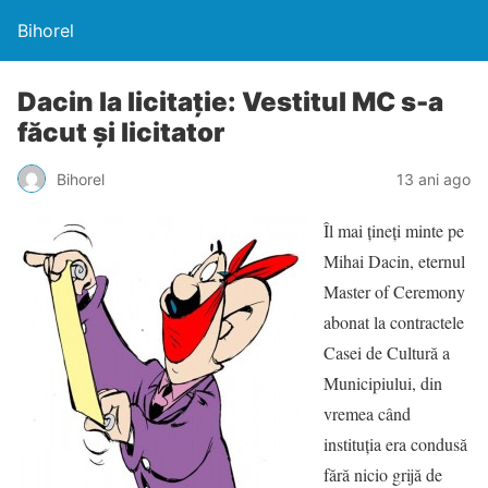
Bihorel
Dacin la licitaţie: Vestitul MC s-a
făcut şi licitator
Bihorel
13 ani ago
Îl mai ţineţi minte pe
Mihai Dacin, eternul
Master of Ceremony
abonat la contractele
Casei de Cultură a
Municipiului, din
vremea când
instituţia era condusă
fără nicio grijă de