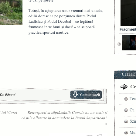
te uzi pe șosete.
Totuși, în așteptarea unor vremuri mai umede,
edilii doresc ca pe porțiunea dintre Podul
Ladislau și Podul Decebal – ce legătură
frumoasă între huni și daci! – să se poată
Fragment 
practica sporturi nautice.
CITITE
Cel
 De Bihorel
Tea
pre
Cu 
 lui Viorel
Retrospectiva săptămânii: Cum de nu au venit și
căștile albastre în descindere la Bunul Samaritean?
VI
fil
Szí
»
ved
mag
Mun