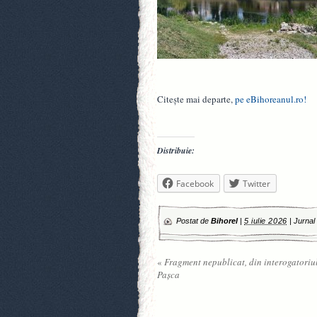
Citește mai departe,
pe eBihoreanul.ro!
Distribuie:
Facebook
Twitter
Postat de
Bihorel
|
5 iulie 2026
|
Jurnal
«
Fragment nepublicat, din interogatoriul
Pașca