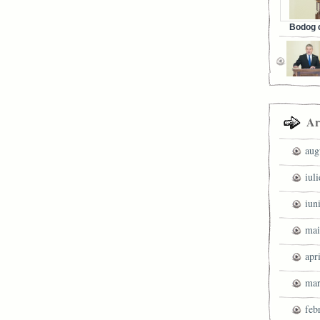
Bodog c
Facebook 
Ar
aug
iul
iun
mai
apr
mar
feb