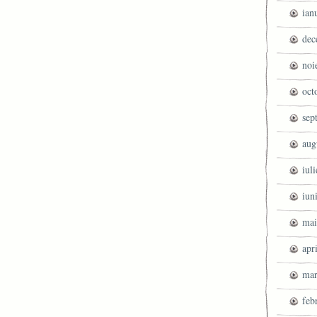
ian
dec
noi
oct
sep
aug
iul
iun
mai
apr
mar
feb