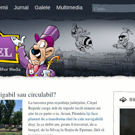
emii
Jurnal
Galele
Multimedia
gabil sau circulabil?
Bl
La trecerea prin reședința județului, Crișul
Repede curge atât de repede încât nimeni nu
știe în ce parte o ia. Acum, Primăria
își face
planuri de a transforma râul în cale navigabilă
deși, la ce debit are, poate fi traversat, de-a
lungul, de la Silvaș la Stația de Epurare, fără să