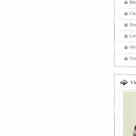
Bih
Căt
Dra
Lul
Oli
Ti
Vi