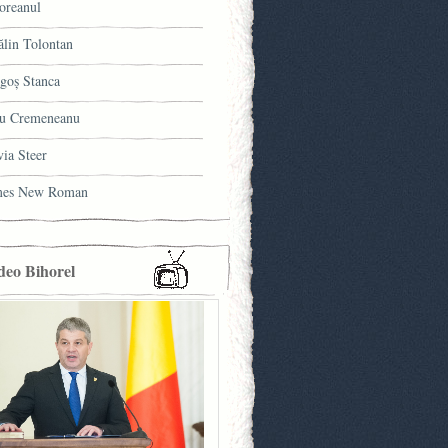
oreanul
ălin Tolontan
goş Stanca
u Cremeneanu
via Steer
mes New Roman
deo Bihorel