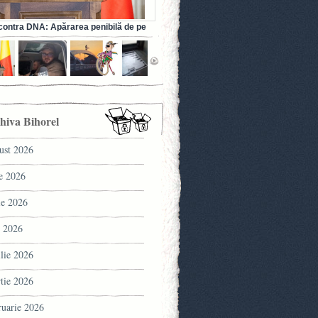
ontra DNA: Apărarea penibilă de pe
a fostului ministru al Sănătății (VIDEO)
hiva Bihorel
ust 2026
ie 2026
ie 2026
 2026
ilie 2026
tie 2026
ruarie 2026