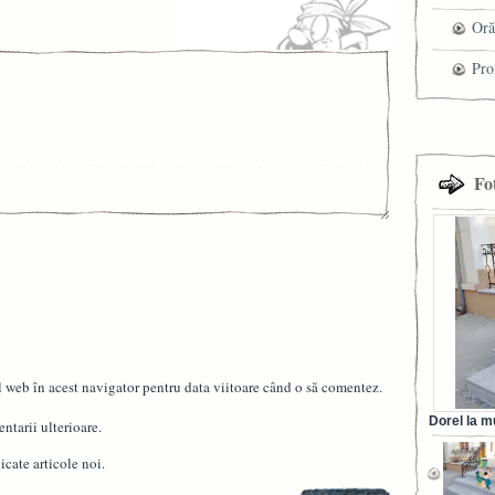
che
Oră
Pro
cel
tra
Fo
l web în acest navigator pentru data viitoare când o să comentez.
Dorel la m
ntarii ulterioare.
din Ora
cate articole noi.