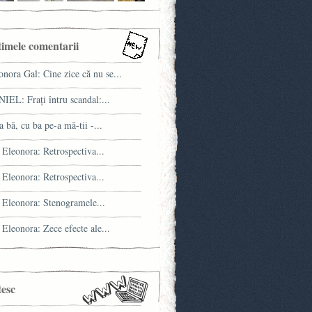
timele comentarii
onora Gal: Cine zice că nu se...
IEL: Fraţi întru scandal:...
a bă, cu ba pe-a mă-tii -...
 Eleonora: Retrospectiva...
 Eleonora: Retrospectiva...
 Eleonora: Stenogramele...
 Eleonora: Zece efecte ale...
tesc