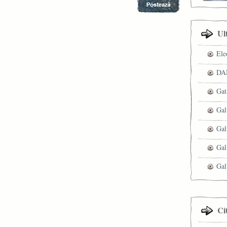
Ul
Ele
DAN
Gat
Gal
Gal
Gal
Gal
Ci