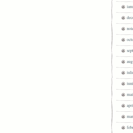
ian
dec
noi
oct
sep
aug
iul
iun
mai
apr
mar
feb