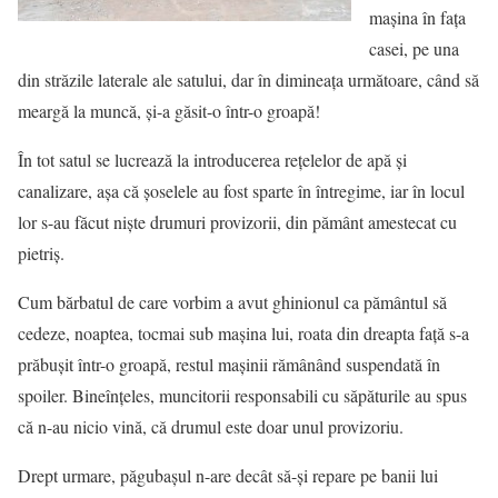
maşina în faţa
casei, pe una
din străzile laterale ale satului, dar în dimineaţa următoare, când să
meargă la muncă, şi-a găsit-o într-o groapă!
În tot satul se lucrează la introducerea reţelelor de apă şi
canalizare, aşa că şoselele au fost sparte în întregime, iar în locul
lor s-au făcut nişte drumuri provizorii, din pământ amestecat cu
pietriş.
Cum bărbatul de care vorbim a avut ghinionul ca pământul să
cedeze, noaptea, tocmai sub maşina lui, roata din dreapta faţă s-a
prăbuşit într-o groapă, restul maşinii rămânând suspendată în
spoiler. Bineînţeles, muncitorii responsabili cu săpăturile au spus
că n-au nicio vină, că drumul este doar unul provizoriu.
Drept urmare, păgubaşul n-are decât să-şi repare pe banii lui