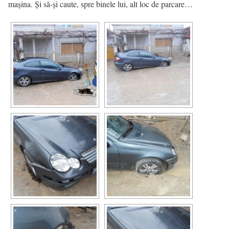
maşina. Şi să-şi caute, spre binele lui, alt loc de parcare…