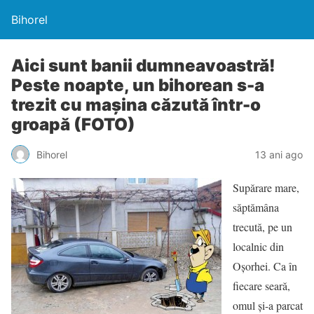
Bihorel
Aici sunt banii dumneavoastră!
Peste noapte, un bihorean s-a
trezit cu maşina căzută într-o
groapă (FOTO)
Bihorel
13 ani ago
Supărare mare,
săptămâna
trecută, pe un
localnic din
Oşorhei. Ca în
fiecare seară,
omul şi-a parcat