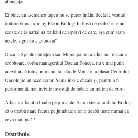
abnegație.
Ei bine, un asemenea tupeu nu se putea întâlni decât la vestitul
dottore brancardiolog Florin Bodog! În lipsă de realizări, omul
scoate de la naftalină tot felul de isprăvi de care, așa cum arată
actele, sigur nu e „vinovat”.
Dacă la Spitalul Județean sau Municipal nu a adus nici măcar o
scobitoare, vorba managerului Dacian Foncea, nu e mai puțin
adevărat că totuși în mandatul său de Ministru a plasat Centrului
Oncologic un accelerator. Scula însă e cheală și, pentru a fi
performantă, mai trebuie investiții de măcar un milion de euro.
Adică s-a făcut o treabă pe jumătate. Să nu știe onorabilul Bodog
că o treabă mare făcută pe jumătate e tot o treabă mare numai că
ceva mai mică?
Distribuie: