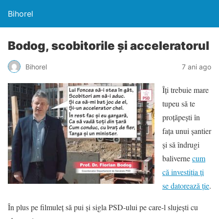
Bihorel
Bodog, scobitorile și acceleratorul
Bihorel
7 ani ago
Îți trebuie mare
tupeu să te
proțăpești în
fața unui șantier
și să îndrugi
baliverne
cum
că investiția ți
se datorează ție
.
În plus pe filmuleț să pui și sigla PSD-ului pe care-l slujești cu