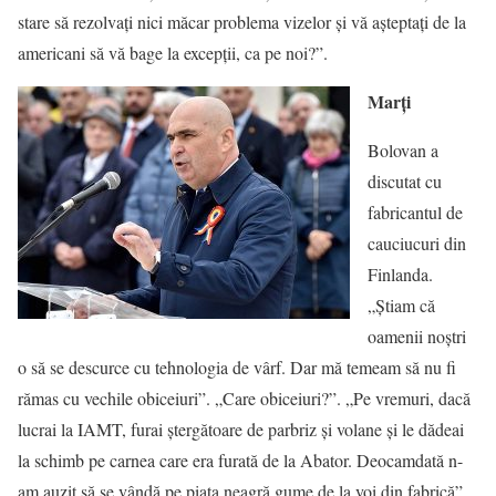
stare să rezolvați nici măcar problema vizelor și vă așteptați de la
americani să vă bage la excepții, ca pe noi?”.
Marți
Bolovan a
discutat cu
fabricantul de
cauciucuri din
Finlanda.
„Știam că
oamenii noștri
o să se descurce cu tehnologia de vârf. Dar mă temeam să nu fi
rămas cu vechile obiceiuri”. „Care obiceiuri?”. „Pe vremuri, dacă
lucrai la IAMT, furai ștergătoare de parbriz și volane și le dădeai
la schimb pe carnea care era furată de la Abator. Deocamdată n-
am auzit să se vândă pe piața neagră gume de la voi din fabrică”.