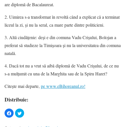
are diplomă de Bacalaureat.
2. Uimirea s-a transformat în revoltă când a explicat că a terminat
liceul la zi, și nu la seral, ca mare parte dintre politicieni.
3. Altă ciudățenie: deși e din comuna Vadu Crișului, Bolojan a
preferat să studieze la Timișoara și nu la universitatea din comuna
natală.
4. Dacă tot nu a vrut să aibă diplomă de Vadu Crișului, de ce nu
s-a mulțumit cu una de la Marghita sau de la Spiru Haret?
Citește mai departe,
pe www.eBihoreanul.ro!
Distribuie: