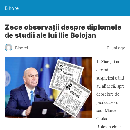
Bihorel
Zece observații despre diplomele
de studii ale lui Ilie Bolojan
Bihorel
9 luni ago
1. Ziariștii au
devenit
suspicioși când
au aflat că, spre
deosebire de
predecesorul
său, Marcel
Ciolacu,
Bolojan chiar