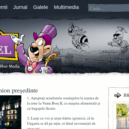
emii
Jurnal
Galele
Multimedia
mion președinte
Bl
1. Așteptați rezultatele sondajelor la ieșirea de
la urne la Vama Borș II, cu mașina alimentată și
cu bagajele făcute.
2. Luați cu voi și niște hârtie igienică, că în
Ungaria se dă pe rație, ei fiind suveraniști de
zece ani.