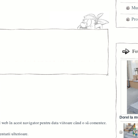
Mun
che
Pro
cel
tra
Fo
Dorel la m
l web în acest navigator pentru data viitoare când o să comentez.
din Ora
ntarii ulterioare.