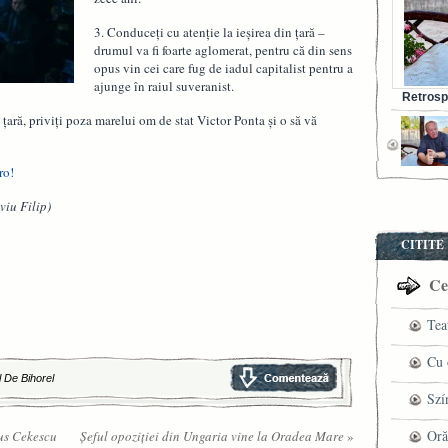
3. Conduceți cu atenție la ieșirea din țară –
drumul va fi foarte aglomerat, pentru că din sens
opus vin cei care fug de iadul capitalist pentru a
ajunge în raiul suveranist.
Retrosp
Bunul s
 țară, priviți poza marelui om de stat Victor Ponta și o să vă
ro!
viu Filip)
CITITE
Cel
Tea
pre
Cu 
l De Bihorel
VI
fil
Szí
ved
mag
Oră
us Cekescu
Șeful opoziției din Ungaria vine la Oradea Mare
»