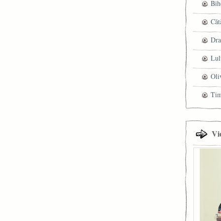
Bih
Căt
Dra
Lul
Oli
Ti
Vi