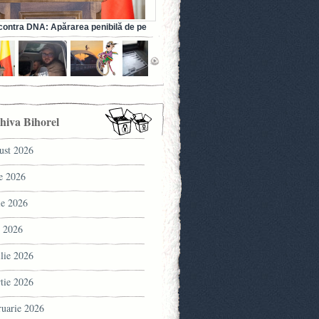
ontra DNA: Apărarea penibilă de pe
a fostului ministru al Sănătății (VIDEO)
hiva Bihorel
ust 2026
ie 2026
ie 2026
 2026
ilie 2026
tie 2026
ruarie 2026