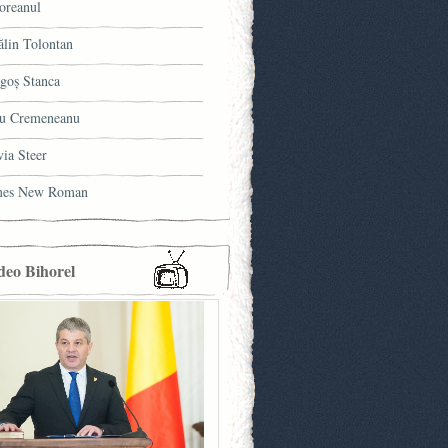
oreanul
ălin Tolontan
goş Stanca
u Cremeneanu
via Steer
mes New Roman
deo Bihorel