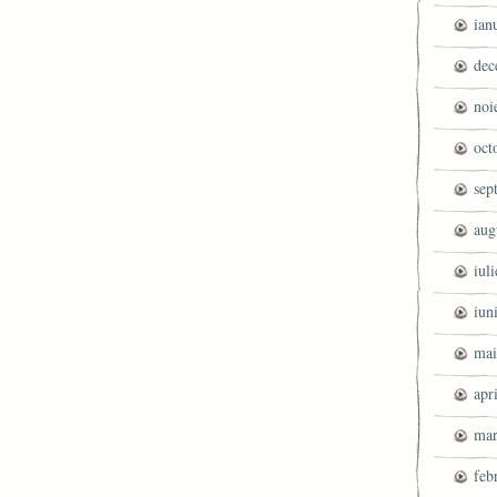
ian
dec
noi
oct
sep
aug
iul
iun
mai
apr
mar
feb