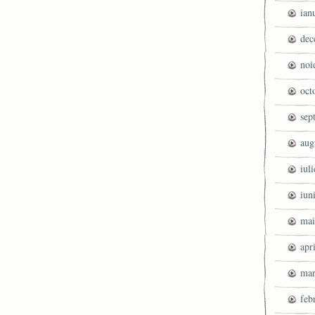
ian
dec
noi
oct
sep
aug
iul
iun
mai
apr
mar
feb