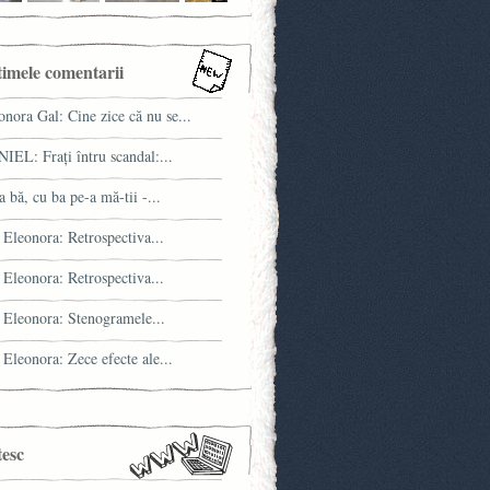
timele comentarii
onora Gal: Cine zice că nu se...
IEL: Fraţi întru scandal:...
a bă, cu ba pe-a mă-tii -...
 Eleonora: Retrospectiva...
 Eleonora: Retrospectiva...
 Eleonora: Stenogramele...
 Eleonora: Zece efecte ale...
tesc