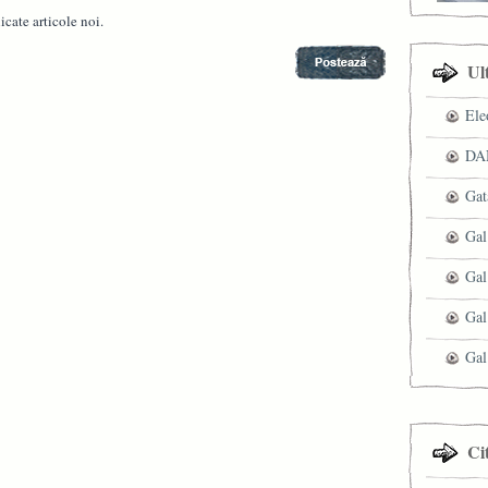
cate articole noi.
Ul
Ele
DAN
Gat
Gal
Gal
Gal
Gal
Ci