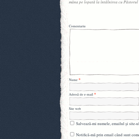
mâna pe lopată la întâlnirea cu Păstorul
Comentariu
*
Nume
*
Adresă de e-mail
Site web
Salvează-mi numele, emailul și site-u
Notifică-mă prin email când sunt come