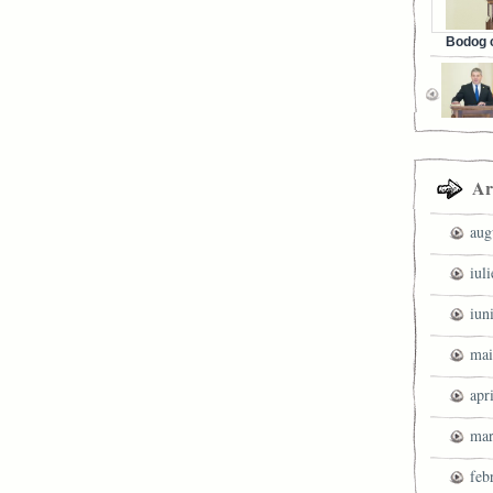
Bodog c
Facebook 
Ar
aug
iul
iun
mai
apr
mar
feb