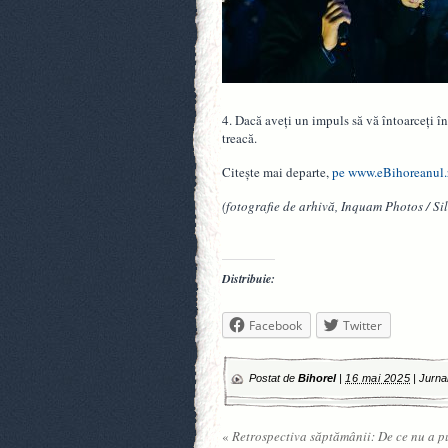
4. Dacă aveți un impuls să vă întoarceți în
treacă.
Citește mai departe,
pe www.eBihoreanul.
(fotografie de arhivă, Inquam Photos / Sil
Distribuie:
Facebook
Twitter
Postat de
Bihorel
|
16 mai 2025
|
Jurna
«
Retrospectiva săptămânii: De ce nu a p