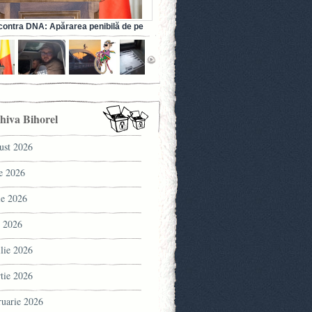
ontra DNA: Apărarea penibilă de pe
a fostului ministru al Sănătății (VIDEO)
hiva Bihorel
ust 2026
ie 2026
ie 2026
 2026
ilie 2026
tie 2026
ruarie 2026