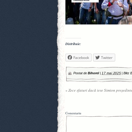
Distribuie:
Facebook
Twitter
Postat de
Bihorel
|
17 mai 2025
|
Blitz 
«
Zece sfaturi dacă iese Simion președint
Comentariu