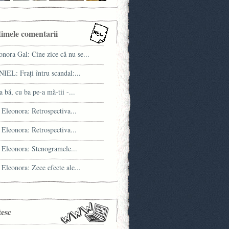
timele comentarii
onora Gal: Cine zice că nu se...
IEL: Fraţi întru scandal:...
a bă, cu ba pe-a mă-tii -...
 Eleonora: Retrospectiva...
 Eleonora: Retrospectiva...
 Eleonora: Stenogramele...
 Eleonora: Zece efecte ale...
tesc