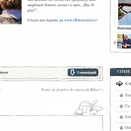
maghiarul Simion, acesta i-a spus: „Hai, fă
pași!”.
Citește mai departe,
pe www.eBihoreanul.ro!
Retrosp
Bunul s
CITITE
Bihorel
Cel
e
Feriți-vă, fraților, de vipera de Bihor!
»
Tea
pre
Cu 
VI
fil
Szí
ved
mag
Oră