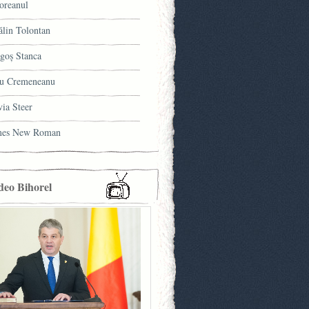
oreanul
ălin Tolontan
goş Stanca
u Cremeneanu
via Steer
mes New Roman
deo Bihorel