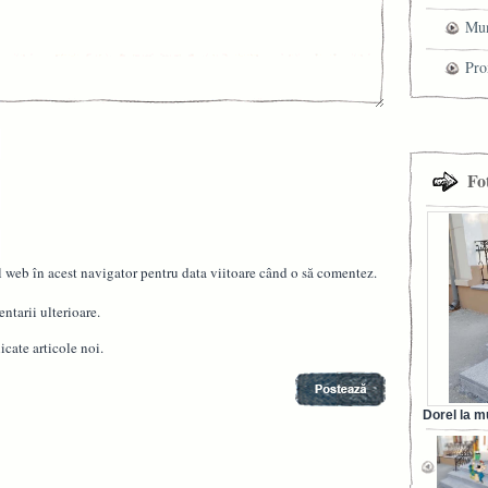
Mun
che
Pro
cel
tra
Fo
l web în acest navigator pentru data viitoare când o să comentez.
ntarii ulterioare.
cate articole noi.
Dorel la m
din Ora