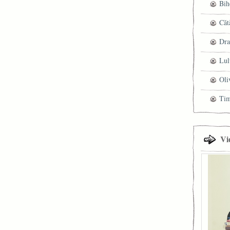
Bih
Căt
Dra
Lul
Oli
Ti
Vi