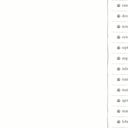
ian
dec
noi
oct
sep
aug
iul
iun
mai
apr
mar
feb