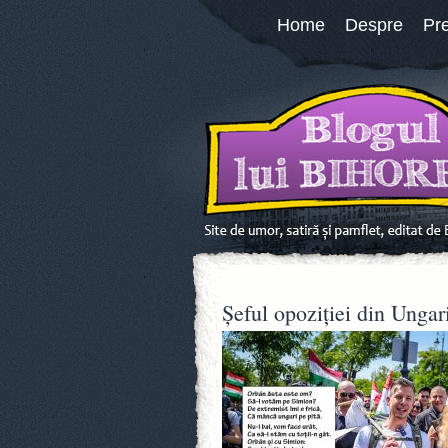
Home
Despre
Pr
Șeful opoziției din Unga