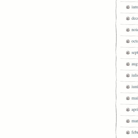
ian
dec
noi
oct
sep
aug
iul
iun
mai
apr
mar
feb