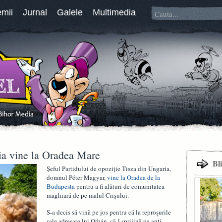
emii
Jurnal
Galele
Multimedia
ria vine la Oradea Mare
Bl
Șeful Partidului de opoziție Tisza din Ungaria,
domnul Péter Magyar,
vine la Oradea de la
Budapesta
pentru a fi alături de comunitatea
maghiară de pe malul Crișului.
S-a decis să vină pe jos pentru că la reproșurile
sale adresate lui Orbán, că-l sprijină pe anti-