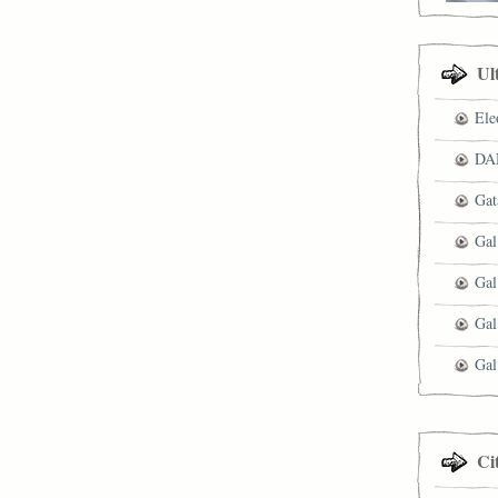
Ul
Ele
DAN
Gat
Gal
Gal
Gal
Gal
Ci