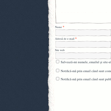
*
Nume
*
Adresă de e-mail
Site web
Salvează-mi numele, emailul și site-u
Notifică-mă prin email când sunt come
Notifică-mă prin email când sunt publi