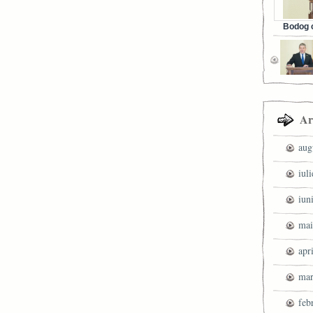
Bodog c
Facebook 
Ar
aug
iul
iun
mai
apr
mar
feb