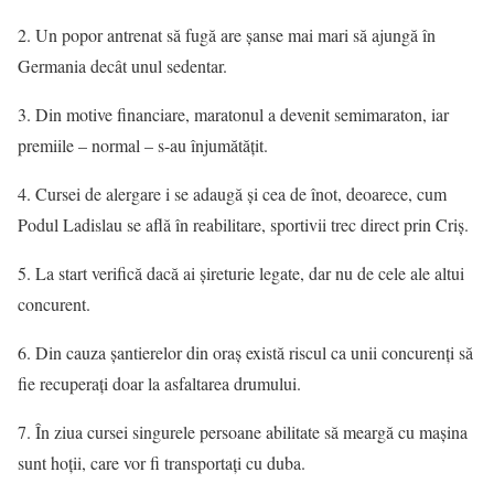
2. Un popor antrenat să fugă are şanse mai mari să ajungă în
Germania decât unul sedentar.
3. Din motive financiare, maratonul a devenit semimaraton, iar
premiile – normal – s-au înjumătăţit.
4. Cursei de alergare i se adaugă şi cea de înot, deoarece, cum
Podul Ladislau se află în reabilitare, sportivii trec direct prin Criş.
5. La start verifică dacă ai şireturie legate, dar nu de cele ale altui
concurent.
6. Din cauza şantierelor din oraş există riscul ca unii concurenţi să
fie recuperaţi doar la asfaltarea drumului.
7. În ziua cursei singurele persoane abilitate să meargă cu maşina
sunt hoţii, care vor fi transportaţi cu duba.