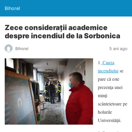
Bihorel
Zece considerații academice
despre incendiul de la Sorbonica
Bihorel
5 ani ago
1.
Cauza
incendiului
se
pare că este
prezența unei
minți
scânteietoare pe
holurile
Universității.