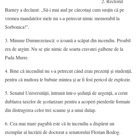
2. Rectorul
Barney a declarat: „Să-i mai aud pe cârcotași cum susțin că pe
vremea mandatelor mele nu s-a petrecut nimic memorabil la
Sorbonica!”.
3. Minune Dumnezeiască: o icoană a scăpat din incendiu. Proabil
era de argint. Nu se știe nimic de soarta cravatei galbene de la
Pada Murre.
4. Bine că incendiul nu s-a petrecut când erau prezenți și studenții,
pentru că multora le bubuie mintea și ar fi fost pericol de explozie.
5. Senatul Universității, întrunit într-o ședință de urgență, a cerut
dublarea taxelor de școlarizare pentru a acoperi pierderile formate
din distrugerea celor trei scaune și a unui dulap.
6. Cea mai mare pagubă este că în incendiu a dispărut un
exemplar al lucrării de doctorat a senatorului Florian Bodog.