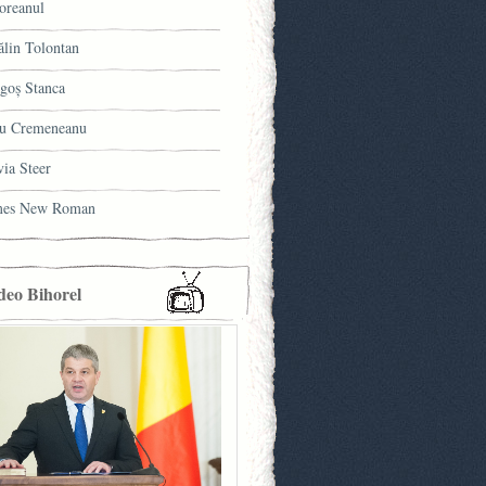
oreanul
ălin Tolontan
goş Stanca
u Cremeneanu
via Steer
mes New Roman
deo Bihorel