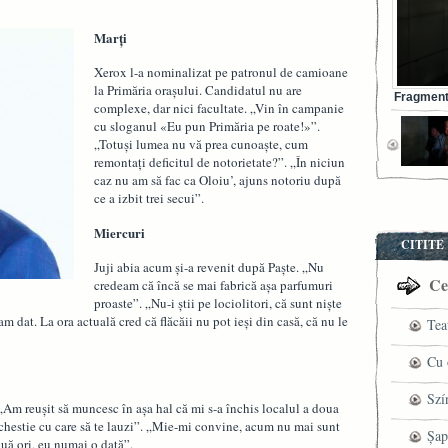
Marţi
Xerox l-a nominalizat pe patronul de camioane
la Primăria oraşului. Candidatul nu are
Fragment 
complexe, dar nici facultate. „Vin în campanie
cu sloganul «Eu pun Primăria pe roate!»”.
„Totuşi lumea nu vă prea cunoaşte, cum
remontaţi deficitul de notorietate?”. „În niciun
caz nu am să fac ca Oloiu’, ajuns notoriu după
ce a izbit trei secui”.
Miercuri
CITITE
Juji abia acum şi-a revenit după Paşte. „Nu
Cel
credeam că încă se mai fabrică aşa parfumuri
proaste”. „Nu-i ştii pe lociolitori, că sunt nişte
m dat. La ora actuală cred că flăcăii nu pot ieşi din casă, că nu le
Tea
pre
Cu 
VI
fil
Szí
 „Am reuşit să muncesc în aşa hal că mi s-a închis localul a doua
o chestie cu care să te lauzi”. „Mie-mi convine, acum nu mai sunt
ved
mag
Șap
ouă ori, eu numai o dată”.