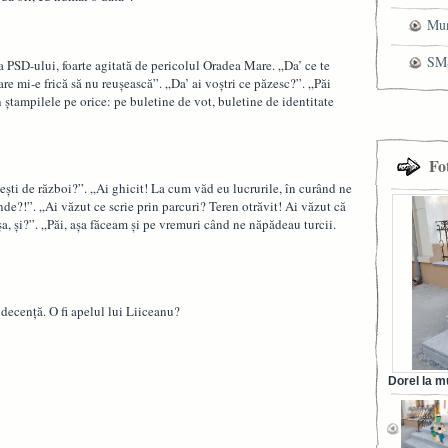
cen
Mun
che
SMS
 PSD-ului, foarte agitată de pericolul Oradea Mare. „Da’ ce te
e mi-e frică să nu reuşească”. „Da’ ai voştri ce păzesc?”. „Păi
pri
n ştampilele pe orice: pe buletine de vot, buletine de identitate
Fo
eşti de război?”. „Ai ghicit! La cum văd eu lucrurile, în curând ne
de?!”. „Ai văzut ce scrie prin parcuri? Teren otrăvit! Ai văzut că
a, şi?”. „Păi, aşa făceam şi pe vremuri când ne năpădeau turcii.
a decenţă. O fi apelul lui Liiceanu?
Dorel la m
din Ora