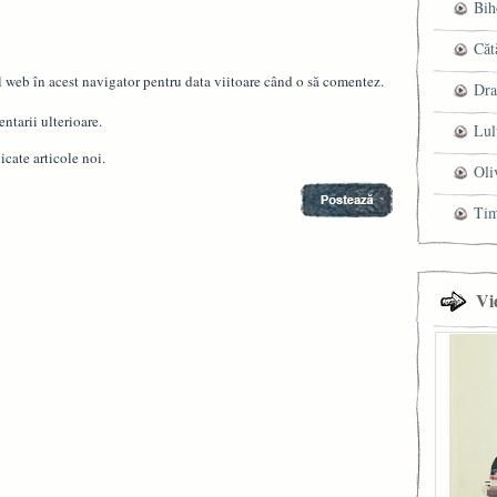
Bih
Căt
l web în acest navigator pentru data viitoare când o să comentez.
Dra
ntarii ulterioare.
Lul
cate articole noi.
Oli
Ti
Vi