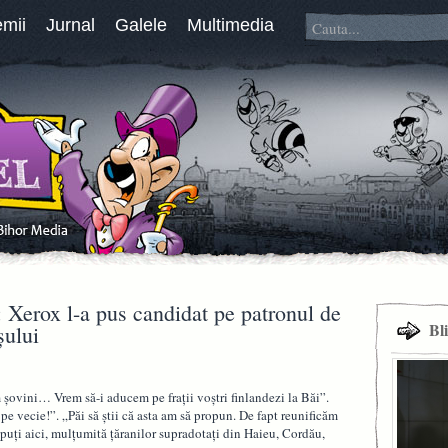
emii
Jurnal
Galele
Multimedia
 Xerox l-a pus candidat pe patronul de
Bl
şului
 şovini… Vrem să-i aducem pe fraţii voştri finlandezi la Băi”.
 pe vecie!”. „Păi să ştii că asta am să propun. De fapt reunificăm
epuţi aici, mulţumită ţăranilor supradotaţi din Haieu, Cordău,