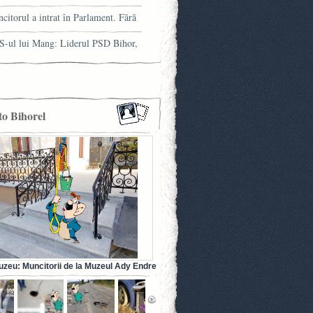
trului orădean
citorul a intrat în Parlament. Fără
ia franceză la el
-ul lui Mang: Liderul PSD Bihor,
ns cu minciuna!
to Bihorel
uzeu: Muncitorii de la Muzeul Ady Endre
dea au betonat… balustradele! (FOTO)