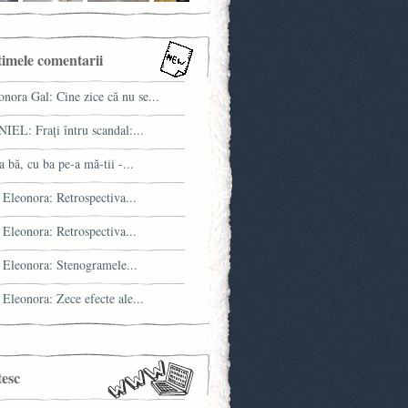
timele comentarii
onora Gal: Cine zice că nu se...
IEL: Fraţi întru scandal:...
a bă, cu ba pe-a mă-tii -...
 Eleonora: Retrospectiva...
 Eleonora: Retrospectiva...
 Eleonora: Stenogramele...
 Eleonora: Zece efecte ale...
tesc