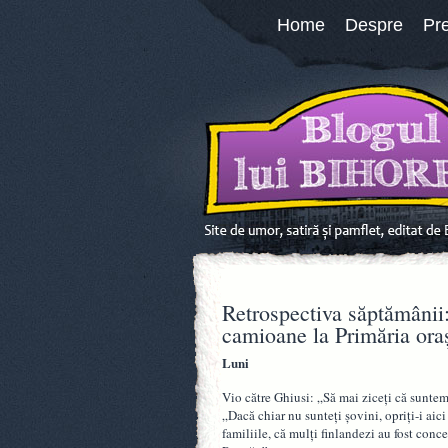
Home
Despre
Pr
Retrospectiva săptămânii:
camioane la Primăria ora
Luni
Vio către Ghiusi: „Să mai ziceţi că suntem
„Dacă chiar nu sunteţi şovini, opriţi-i aici
familiile, că mulţi finlandezi au fost conc