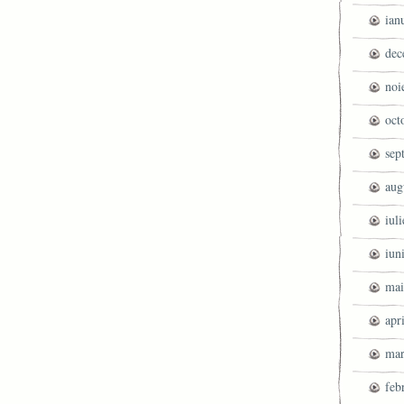
ian
dec
noi
oct
sep
aug
iul
iun
mai
apr
mar
feb