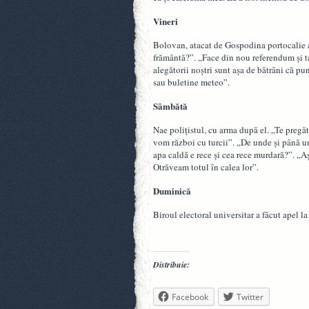
Vineri
Bolovan, atacat de Gospodina portocalie a
frământă?”. „Face din nou referendum şi tar
alegătorii noştri sunt aşa de bătrâni că pu
sau buletine meteo”.
Sâmbătă
Nae poliţistul, cu arma după el. „Te pregăt
vom război cu turcii”. „De unde şi până un
apa caldă e rece şi cea rece murdară?”. „Aş
Otrăveam totul în calea lor”.
Duminică
Biroul electoral universitar a făcut apel l
Distribuie:
Facebook
Twitter