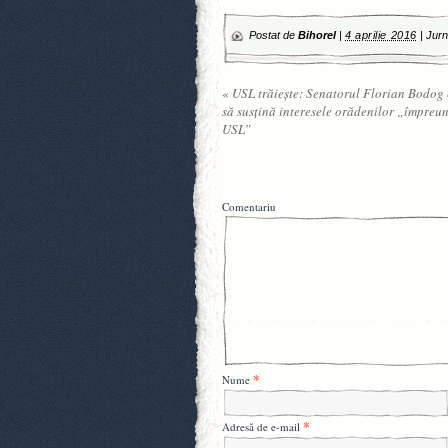
Postat de
Bihorel
|
4 aprilie 2016
|
Jurn
«
USL trăieşte: Senatorul Florian Bodog 
să susţină interesele orădenilor „împreu
USL”
Comentariu
*
Nume
*
Adresă de e-mail