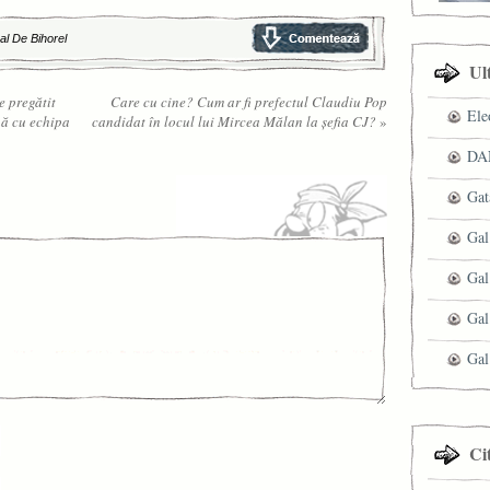
al De Bihorel
Ul
e pregătit
Care cu cine? Cum ar fi prefectul Claudiu Pop
Ele
nă cu echipa
candidat în locul lui Mircea Mălan la şefia CJ?
»
DAN
Gat
Gal
Gal
Gal
Gal
Ci