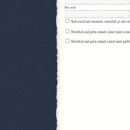
Site web
Salvează-mi numele, emailul și site-u
Notifică-mă prin email când sunt come
Notifică-mă prin email când sunt publi