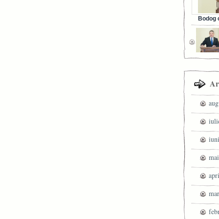
Bodog c
Facebook 
Ar
aug
iul
iun
mai
apr
mar
feb