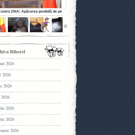
ontra DNA: Apărarea penibilă de pe
a fostului ministru al Sănătății (VIDEO)
hiva Bihorel
ust 2026
ie 2026
ie 2026
 2026
ilie 2026
tie 2026
ruarie 2026