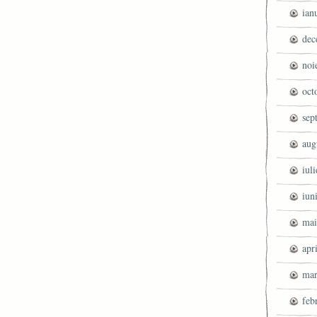
ian
dec
noi
oct
sep
aug
iul
iun
mai
apr
mar
feb