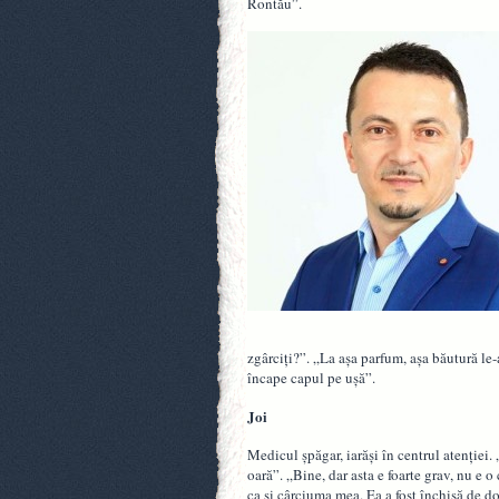
Rontău”.
zgârciţi?”. „La aşa parfum, aşa băutură le-a
încape capul pe uşă”.
Joi
Medicul şpăgar, iarăşi în centrul atenţiei.
oară”. „Bine, dar asta e foarte grav, nu e 
ca şi cârciuma mea. Ea a fost închisă de d