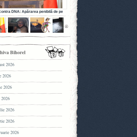
ontra DNA: Apărarea penibilă de pe
a fostului ministru al Sănătății (VIDEO)
hiva Bihorel
ust 2026
ie 2026
ie 2026
 2026
ilie 2026
tie 2026
ruarie 2026