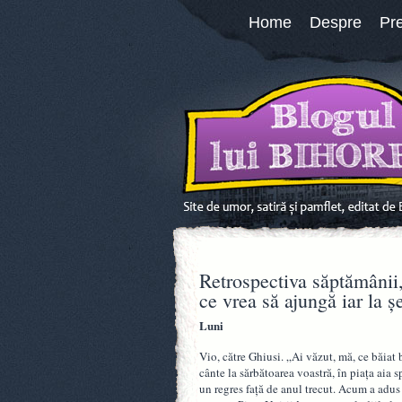
Home
Despre
Pr
Retrospectiva săptămânii,
ce vrea să ajungă iar la șe
Luni
Vio, către Ghiusi. „Ai văzut, mă, ce băiat
cânte la sărbătoarea voastră, în piața aia 
un regres față de anul trecut. Acum a adus 