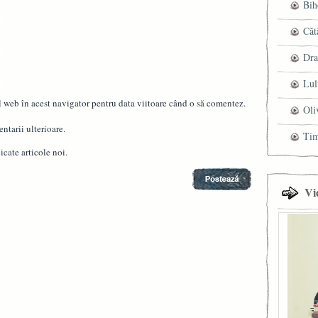
Bih
Căt
Dra
Lul
l web în acest navigator pentru data viitoare când o să comentez.
Oli
ntarii ulterioare.
Ti
cate articole noi.
Vi