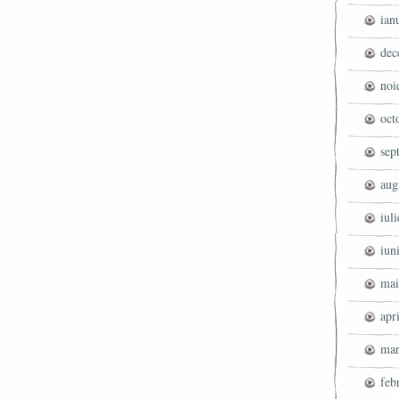
ian
dec
noi
oct
sep
aug
iul
iun
mai
apr
mar
feb