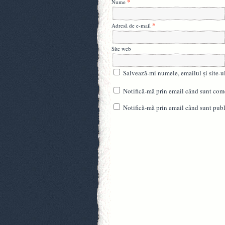
*
Nume
*
Adresă de e-mail
Site web
Salvează-mi numele, emailul și site-u
Notifică-mă prin email când sunt come
Notifică-mă prin email când sunt publi