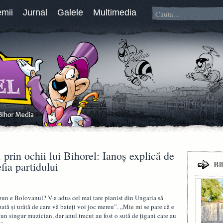
emii
Jurnal
Galele
Multimedia
 prin ochii lui Bihorel: Ianoș explică de
Bl
fia partidului
 bun e Bolovanul? V-a adus cel mai tare pianist din Ungaria să
spată și urâtă de care vă bateți voi joc mereu”. „Mie mi se pare că e
un singur muzician, dar anul trecut au fost o sută de țigani care au