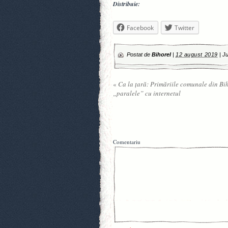
Distribuie:
Facebook
Twitter
Postat de
Bihorel
|
12 august 2019
|
Ju
«
Ca la ţară: Primăriile comunale din Bi
„paralele” cu internetul
Comentariu