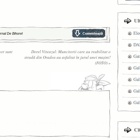
Ul
Ele
rnal De Bihorel
DAN
hor sunt
Dorel Viteazul: Muncitorii care au reabilitat o
Gat
stradă din Oradea au asfaltat în jurul unei mașini!
(FOTO)
»
Gal
Gal
Gal
Gal
Ci