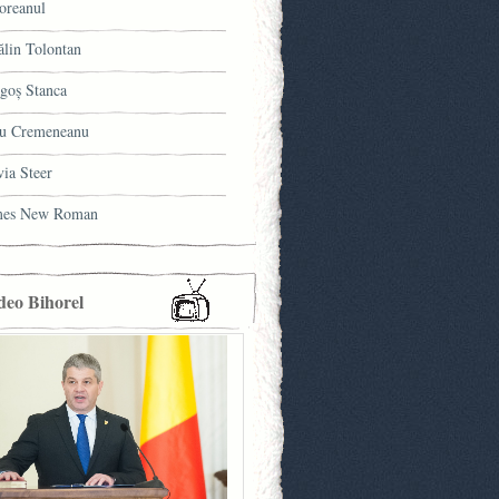
oreanul
ălin Tolontan
goş Stanca
u Cremeneanu
via Steer
mes New Roman
deo Bihorel