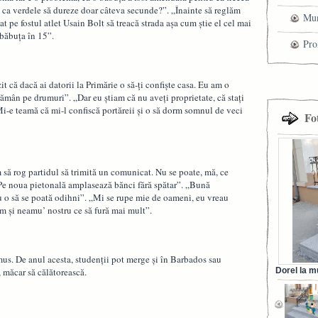
al ca verdele să dureze doar câteva secunde?”. „Înainte să reglăm
Mun
 pe fostul atlet Usain Bolt să treacă strada așa cum știe el cel mai
 băbuța în 15”.
che
Pro
cel
t că dacă ai datorii la Primărie o să-ți confiște casa. Eu am o
tra
ămân pe drumuri”. „Dar eu știam că nu aveți proprietate, că stați
 Mi-e teamă că mi-l confiscă portăreii și o să dorm somnul de veci
Fo
m să rog partidul să trimită un comunicat. Nu se poate, mă, ce
Pe noua pietonală amplasează bănci fără spătar”. „Bună
u o să se poată odihni”. „Mi se rupe mie de oameni, eu vreau
vem și neamu’ nostru ce să fură mai mult”.
us. De anul acesta, studenții pot merge și în Barbados sau
 măcar să călătorească.
Dorel la m
din Ora