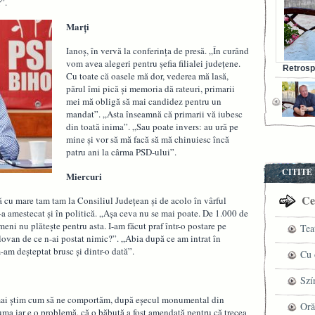
”.
Marți
Ianoș, în vervă la conferința de presă. „În curând
vom avea alegeri pentru șefia filialei județene.
Retrosp
Cu toate că oasele mă dor, vederea mă lasă,
Bunul s
părul îmi pică și memoria dă rateuri, primarii
mei mă obligă să mai candidez pentru un
mandat”. „Asta înseamnă că primarii vă iubesc
din toată inima”. „Sau poate invers: au ură pe
mine și vor să mă facă să mă chinuiesc încă
patru ani la cârma PSD-ului”.
CITITE
Miercuri
Cel
tă cu mare tam tam la Consiliul Județean și de acolo în vârful
s-a amestecat și în politică. „Așa ceva nu se mai poate. De 1.000 de
meni nu plătește pentru asta. I-am făcut praf într-o postare pe
Tea
olovan de ce n-ai postat nimic?”. „Abia după ce am intrat în
m-am deșteptat brusc și dintr-o dată”.
pre
Cu 
VI
fil
Szí
u mai știm cum să ne comportăm, după eșecul monumental din
ved
mag
Oră
uma iar e o problemă, că o băbuță a fost amendată pentru că trecea