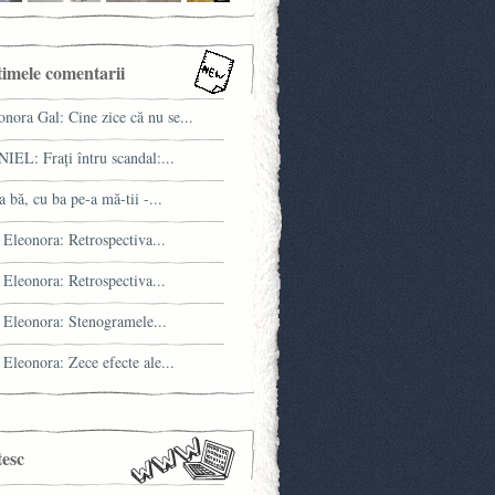
timele comentarii
onora Gal: Cine zice că nu se...
IEL: Fraţi întru scandal:...
a bă, cu ba pe-a mă-tii -...
 Eleonora: Retrospectiva...
 Eleonora: Retrospectiva...
 Eleonora: Stenogramele...
 Eleonora: Zece efecte ale...
tesc