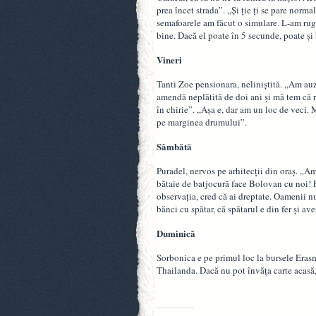
prea încet strada”. „Și ție ți se pare norm
semafoarele am făcut o simulare. L-am rugat
bine. Dacă el poate în 5 secunde, poate și
Vineri
Tanti Zoe pensionara, neliniștită. „Am auzi
amendă neplătită de doi ani și mă tem că r
în chirie”. „Așa e, dar am un loc de veci.
pe marginea drumului”.
Sâmbătă
Puradel, nervos pe arhitecții din oraș. „A
bătaie de batjocură face Bolovan cu noi! 
observația, cred că ai dreptate. Oamenii n
bănci cu spătar, că spătarul e din fer și a
Duminică
Sorbonica e pe primul loc la bursele Erasm
Thailanda. Dacă nu pot învăța carte acasă,