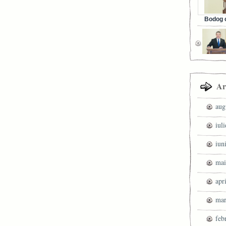
Bodog c
Facebook 
Ar
aug
iul
iun
mai
apr
mar
feb