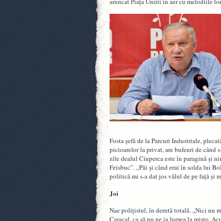
aruncat Piața Unirii în aer cu melodiile lor
Fosta șefă de la Parcuri Industriale, pleca
picioarelor la privat, are bufeuri de când 
zile dealul Ciuperca este în paragină și ni
Feisbuc”. „Păi și când erai în solda lui B
politică mi s-a dat jos vălul de pe față și 
Joi
Nae polițistul, în derută totală. „Nici n
Caracal, ca să nu ne ia lumea la mișto. Ac