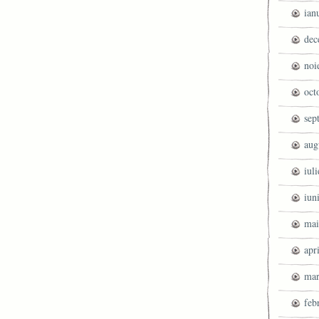
ian
dec
noi
oct
sep
aug
iul
iun
mai
apr
mar
feb