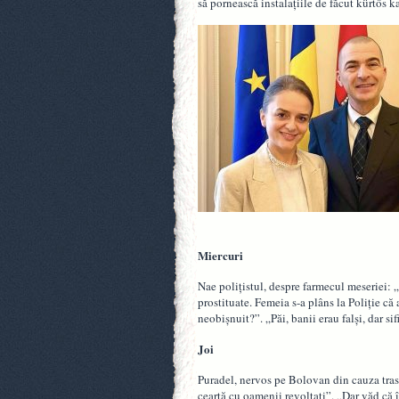
să pornească instalațiile de făcut kürtős k
Miercuri
Nae polițistul, despre farmecul meseriei: „
prostituate. Femeia s-a plâns la Poliție că a
neobișnuit?”. „Păi, banii erau falși, dar sifi
Joi
Puradel, nervos pe Bolovan din cauza tras
ceartă cu oamenii revoltați”. „Dar văd că în