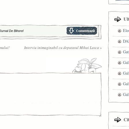
Ul
Ele
Jurnal De Bihorel
DAN
amului!
Interviu inimaginabil cu deputatul Mihai Lasca
»
Gat
Gal
Gal
Gal
Gal
Ci