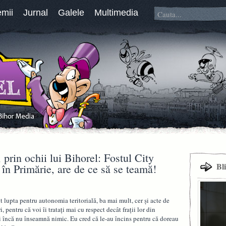
emii
Jurnal
Galele
Multimedia
 prin ochii lui Bihorel: Fostul City
Bl
 în Primărie, are de ce să se teamă!
 lupta pentru autonomia teritorială, ba mai mult, cer și acte de
i, pentru că voi îi tratați mai cu respect decât frații lor din
i încă nu înseamnă nimic. Eu cred că le-au încins pentru că doreau