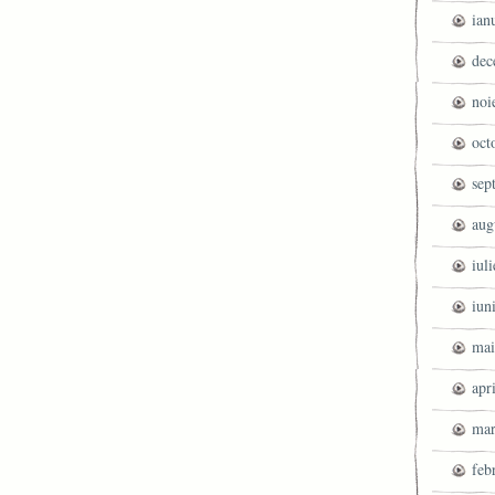
ian
dec
noi
oct
sep
aug
iul
iun
mai
apr
mar
feb