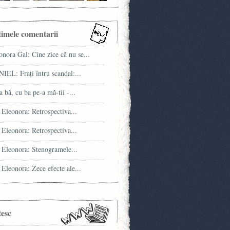
timele comentarii
onora Gal: Cine zice că nu se...
IEL: Fraţi întru scandal:...
a bă, cu ba pe-a mă-tii -...
 Eleonora: Retrospectiva...
 Eleonora: Retrospectiva...
 Eleonora: Stenogramele...
 Eleonora: Zece efecte ale...
tesc