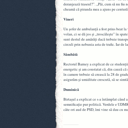
deranjează traseul?”. „Păi, cum să nu fiu 
cheamă că piranda mea a ajuns pe centură
Vineri
Un șofer de ambulanță a fost prins beat la 
volan, ci se dă jos și „troscălește” în spate
sunt destul de amărâți dacă trebuie transpor
circuli prin nebunia asta de trafic. Iar de 
Sâmbătă
Rectorul Barney a explicat de ce studenți
energetic și am constatat că, din cauză că
în camere trebuie să crească la 28 de grade”
asigurăm și umiditate crescută, să se simtă
Duminică
Birtașul a explicat ce s-a întâmplat când 
semnificație pur politică. Verdele e UDMR-u
câte ori aud de PSD, îmi vine să dau cu ma