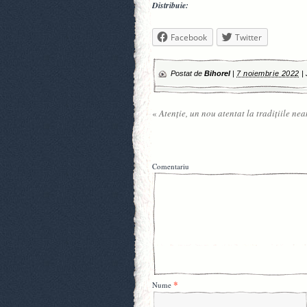
Distribuie:
Facebook
Twitter
Postat de
Bihorel
|
7 noiembrie 2022
|
«
Atenție, un nou atentat la tradițiile ne
Comentariu
*
Nume