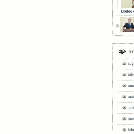
Bodog c
Facebook 
Ar
aug
iul
iun
mai
apr
mar
feb