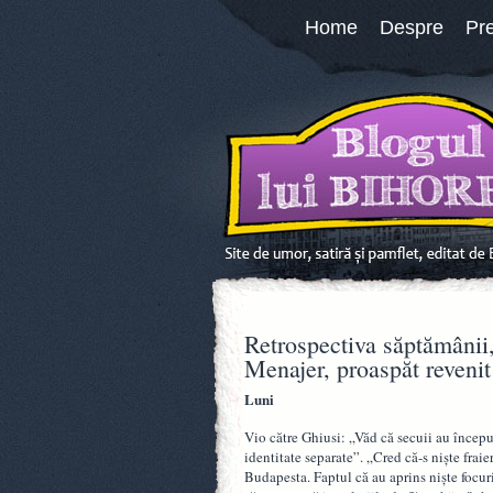
Home
Despre
Pr
Retrospectiva săptămânii,
Menajer, proaspăt revenit
Luni
Vio către Ghiusi: „Văd că secuii au început
identitate separate”. „Cred că-s niște fraier
Budapesta. Faptul că au aprins niște focur