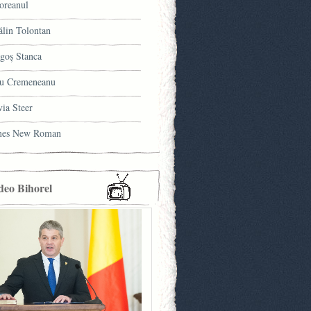
oreanul
ălin Tolontan
goş Stanca
u Cremeneanu
via Steer
mes New Roman
deo Bihorel