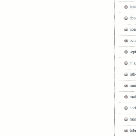
ian
dec
noi
oct
sep
aug
iul
iun
mai
apr
mar
feb