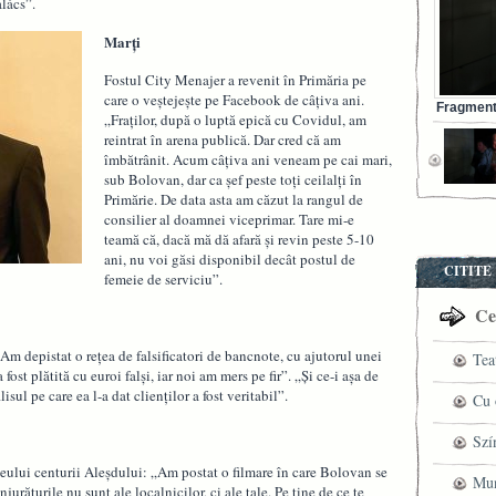
alács”.
Marți
Fostul City Menajer a revenit în Primăria pe
care o veștejește pe Facebook de câțiva ani.
Fragment 
„Fraților, după o luptă epică cu Covidul, am
reintrat în arena publică. Dar cred că am
îmbătrânit. Acum câțiva ani veneam pe cai mari,
sub Bolovan, dar ca șef peste toți ceilalți în
Primărie. De data asta am căzut la rangul de
consilier al doamnei viceprimar. Tare mi-e
teamă că, dacă mă dă afară și revin peste 5-10
ani, nu voi găsi disponibil decât postul de
CITITE
femeie de serviciu”.
Cel
Am depistat o rețea de falsificatori de bancnote, cu ajutorul unei
Tea
 fost plătită cu euroi falși, iar noi am mers pe fir”. „Și ce-i așa de
lisul pe care ea l-a dat clienților a fost veritabil”.
pre
Cu 
VI
fil
Szí
eului centurii Aleșdului: „Am postat o filmare în care Bolovan se
ved
mag
Mun
jurăturile nu sunt ale localnicilor, ci ale tale. Pe tine de ce te