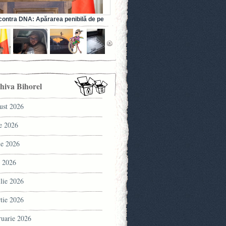
ontra DNA: Apărarea penibilă de pe
a fostului ministru al Sănătății (VIDEO)
hiva Bihorel
ust 2026
ie 2026
ie 2026
 2026
ilie 2026
tie 2026
ruarie 2026