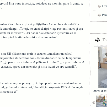
nervos? Prin noua investiție, noi, dacă ne montăm șatra în zonă, se
che
Oră
”.
Pro
cel
volan. Omul le-a explicat polițiștilor că el nu bea niciodată la
le ambulanței. „Totuși, nu crezi că riști viața pacienților, că și așa
tra
tați cu salvarea?”. „Tu habar n-ai câtă tărie îți trebuie ca să
la mine până la sticla de spirt e doar un metru”.
Fo
i non-UE plătesc mai mult la cazare: „Am făcut un calcul
 majoritatea studenților non-UE vin din țările calde, temperatura
. „Și pentru asta trebuie să plătească triplu?”. „În plus, trebuie să
 ca acasă, așa că am amenajat și niște iazuri cu apă termală”.
a trecut cu mașina pe roșu. „De fapt, pentru mine semaforul are o
l, galbenul suntem noi, liberalii, iar roșu este PSD-ul. Iar eu, de
șina peste ei”.
Dorel la m
din Ora