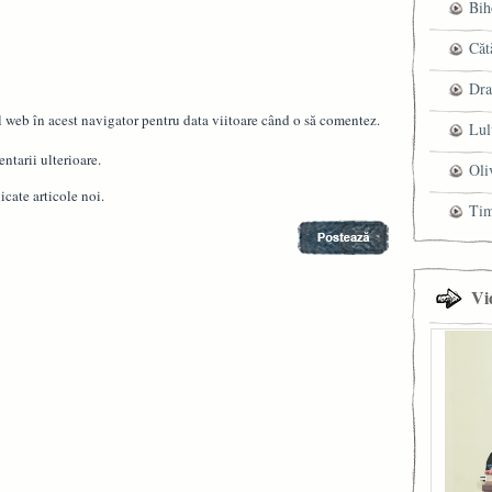
Bih
Căt
Dra
l web în acest navigator pentru data viitoare când o să comentez.
Lul
ntarii ulterioare.
Oli
cate articole noi.
Ti
Vi