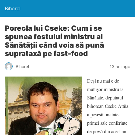
Bihorel
Porecla lui Cseke: Cum i se
spunea fostului ministru al
Sănătăţii când voia să pună
suprataxă pe fast-food
Bihorel
13 ani ago
Deşi nu mai e de
multişor ministru la
Sănătate, deputatul
bihorean Cseke Attila
a povestit înaintea
primei sale conferinţe
de presă din acest an