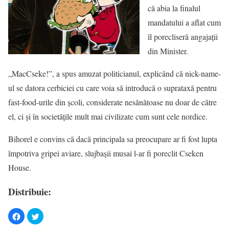
că abia la finalul
mandatului a aflat cum
îl porecliseră angajaţii
din Minister.
„MacCseke!”, a spus amuzat politicianul, explicând că nick-name-
ul se datora cerbiciei cu care voia să introducă o suprataxă pentru
fast-food-urile din şcoli, considerate nesănătoase nu doar de către
el, ci şi în societăţile mult mai civilizate cum sunt cele nordice.
Bihorel e convins că dacă principala sa preocupare ar fi fost lupta
împotriva gripei aviare, slujbaşii musai l-ar fi poreclit Cseken
House.
Distribuie: