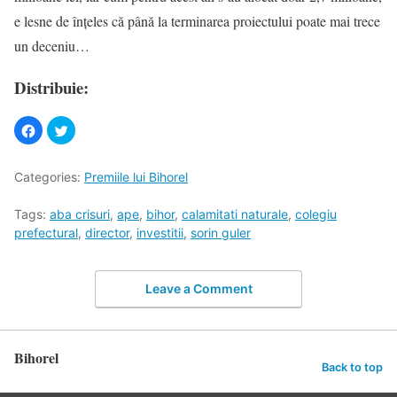
e lesne de înţeles că până la terminarea proiectului poate mai trece
un deceniu…
Distribuie:
Categories:
Premiile lui Bihorel
Tags:
aba crisuri
,
ape
,
bihor
,
calamitati naturale
,
colegiu
prefectural
,
director
,
investitii
,
sorin guler
Leave a Comment
Bihorel
Back to top