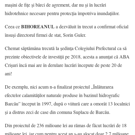
maşini de fiţe şi bărci de agrement, dar nu şi în lucrări
hidrotehnice necesare pentru protecţia împotriva inundaţiilor.
BIHOREANUL
Ceea ce
a dezvăluit în trecut a confirmat oficial
însuşi directorul firmei de stat, Sorin Guler.
Chemat săptămâna trecută la şedinţa Colegiului Prefectural ca să
prezinte obiectivele de investiţii pe 2018, acesta a anunţat că ABA
Crişuri încă mai are în derulare lucrări începute de peste 20 de
ani!
De exemplu, nici acum n-a finalizat proiectul „Înlăturarea
efectelor calamităţilor naturale produse în bazinul hidrografic
Barcău” început în 1997, după o viitură care a omorât 13 localnici
şi a distrus zeci de case din comuna Suplacu de Barcău.
Din proiectul de 236 milioane lei au rămas de făcut lucrări de 18
milioane lei, iar cum pentru acest an s-au alocat doar 2,7 milioane,