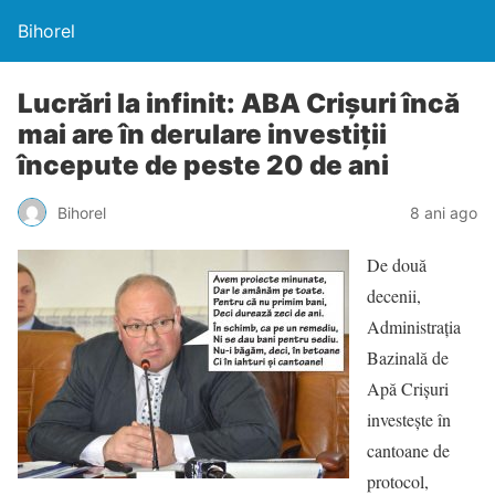
Bihorel
Lucrări la infinit: ABA Crişuri încă
mai are în derulare investiţii
începute de peste 20 de ani
Bihorel
8 ani ago
De două
decenii,
Administraţia
Bazinală de
Apă Crişuri
investeşte în
cantoane de
protocol,