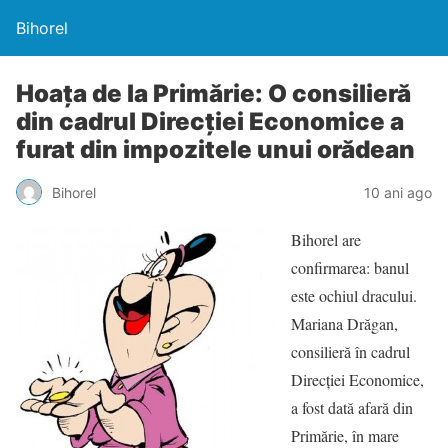
Bihorel
Hoaţa de la Primărie: O consilieră
din cadrul Direcţiei Economice a
furat din impozitele unui orădean
Bihorel
10 ani ago
Bihorel are
confirmarea: banul
este ochiul dracului.
Mariana Drăgan,
consilieră în cadrul
Direcţiei Economice,
a fost dată afară din
Primărie, în mare