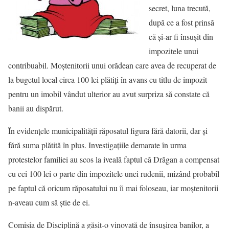
secret, luna trecută,
după ce a fost prinsă
că şi-ar fi însuşit din
impozitele unui
contribuabil. Moştenitorii unui orădean care avea de recuperat de
la bugetul local circa 100 lei plătiţi în avans cu titlu de impozit
pentru un imobil vândut ulterior au avut surpriza să constate că
banii au dispărut.
În evidenţele municipalităţii răposatul figura fără datorii, dar şi
fără suma plătită în plus. Investigaţiile demarate în urma
protestelor familiei au scos la iveală faptul că Drăgan a compensat
cu cei 100 lei o parte din impozitele unei rudenii, mizând probabil
pe faptul că oricum răposatului nu îi mai foloseau, iar moştenitorii
n-aveau cum să ştie de ei.
Comisia de Disciplină a găsit-o vinovată de însuşirea banilor, a