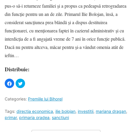
pus-o să-i returneze familiei şi a propus ca pedeapsă retrogradarea
din funcţie pentru un an de zile. Primarul Ilie Bolojan, însă, a
considerat sancţiunea prea blândă şi a dispus destituirea
funcţionarei, cu menţionarea faptei în cazierul administrativ şi cu
interdicţia de a fi angajată vreme de 7 ani în orice funcţie publică.
Dacă nu pentru altceva, măcar pentru şi-a vândut omenia atât de
ieftin…
Distribuie:
Categories:
Premiile lui Bihorel
Tags:
directia economica
,
ilie bolojan
,
investitii
,
mariana dragan
,
primar
,
primaria oradea
,
sanctiuni