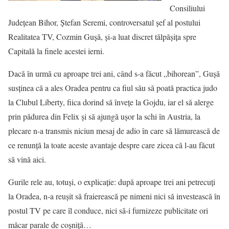
Consiliului
Judeţean Bihor, Ştefan Seremi, controversatul şef al postului
Realitatea TV, Cozmin Guşă, şi-a luat discret tălpăşiţa spre
Capitală la finele acestei ierni.
Dacă în urmă cu aproape trei ani, când s-a făcut „bihorean”, Guşă
susţinea că a ales Oradea pentru ca fiul său să poată practica judo
la Clubul Liberty, fiica dorind să înveţe la Gojdu, iar el să alerge
prin pădurea din Felix şi să ajungă uşor la schi în Austria, la
plecare n-a transmis niciun mesaj de adio în care să lămurească de
ce renunţă la toate aceste avantaje despre care zicea că l-au făcut
să vină aici.
Gurile rele au, totuşi, o explicaţie: după aproape trei ani petrecuţi
la Oradea, n-a reuşit să fraierească pe nimeni nici să investească în
postul TV pe care îl conduce, nici să-i furnizeze publicitate ori
măcar parale de coşniţă…