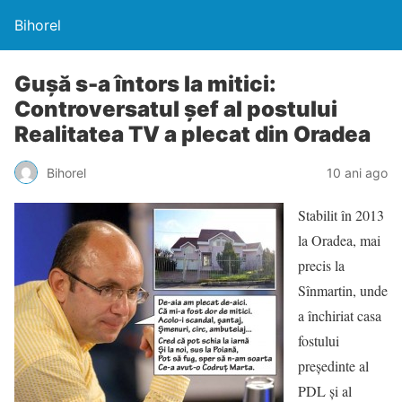
Bihorel
Guşă s-a întors la mitici:
Controversatul şef al postului
Realitatea TV a plecat din Oradea
Bihorel
10 ani ago
Stabilit în 2013
la Oradea, mai
precis la
Sînmartin, unde
a închiriat casa
fostului
preşedinte al
PDL şi al