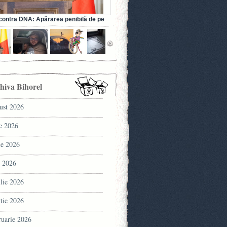
ontra DNA: Apărarea penibilă de pe
a fostului ministru al Sănătății (VIDEO)
hiva Bihorel
ust 2026
ie 2026
ie 2026
 2026
ilie 2026
tie 2026
ruarie 2026