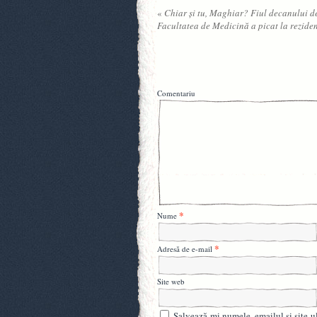
«
Chiar şi tu, Maghiar? Fiul decanului d
Facultatea de Medicină a picat la reziden
Comentariu
*
Nume
*
Adresă de e-mail
Site web
Salvează-mi numele, emailul și site-u