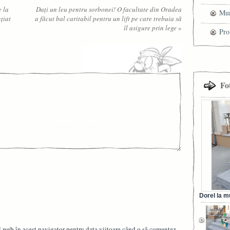
e la
Daţi un leu pentru sorbonei! O facultate din Oradea
Mun
țiat
a făcut bal caritabil pentru un lift pe care trebuia să
îl asigure prin lege
»
che
Pro
cel
tra
Fo
Dorel la m
din Ora
l web în acest navigator pentru data viitoare când o să comentez.