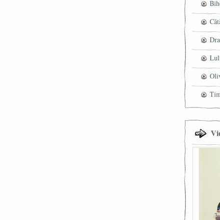
Bih
Căt
Dra
Lul
Oli
Ti
Vi