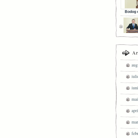
Bodog c
Facebook 
Ar
aug
iul
iun
mai
apr
mar
feb