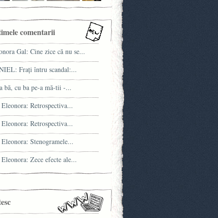
timele comentarii
onora Gal: Cine zice că nu se...
IEL: Fraţi întru scandal:...
a bă, cu ba pe-a mă-tii -...
 Eleonora: Retrospectiva...
 Eleonora: Retrospectiva...
 Eleonora: Stenogramele...
 Eleonora: Zece efecte ale...
tesc