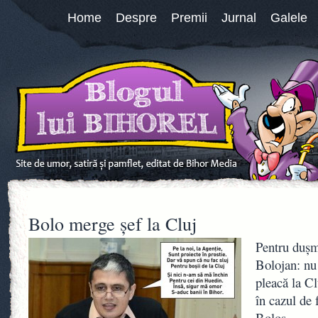
Home
Despre
Premii
Jurnal
Galele
Bolo merge şef la Cluj
Pentru duşm
Bolojan: nu
pleacă la Cl
în cazul de 
Boloş.