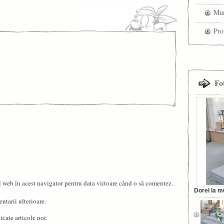
Mun
che
Pro
cel
tra
Fo
l web în acest navigator pentru data viitoare când o să comentez.
Dorel la m
din Ora
ntarii ulterioare.
cate articole noi.