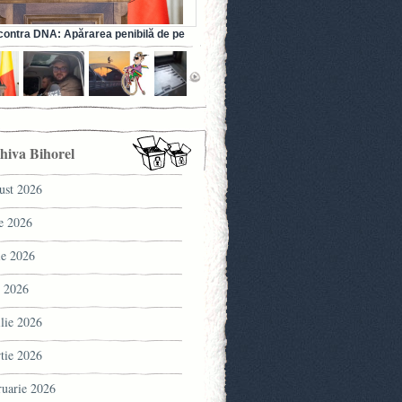
ontra DNA: Apărarea penibilă de pe
a fostului ministru al Sănătății (VIDEO)
hiva Bihorel
ust 2026
ie 2026
ie 2026
 2026
ilie 2026
tie 2026
ruarie 2026