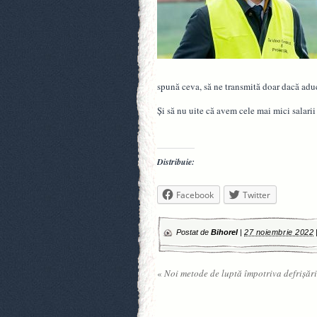
spună ceva, să ne transmită doar dacă aduc
Și să nu uite că avem cele mai mici salarii
Distribuie:
Facebook
Twitter
Postat de
Bihorel
|
27 noiembrie 2022
«
Noi metode de luptă împotriva defrișări