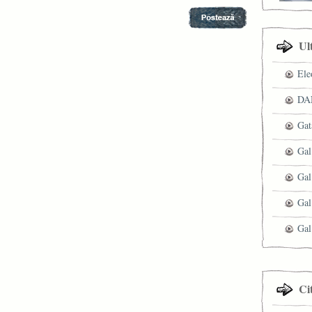
Ul
Ele
DAN
Gat
Gal
Gal
Gal
Gal
Ci