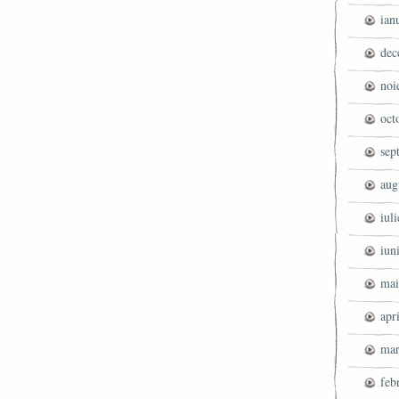
ian
dec
noi
oct
sep
aug
iul
iun
mai
apr
mar
feb