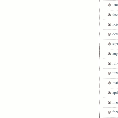
ian
dec
noi
oct
sep
aug
iul
iun
mai
apr
mar
feb