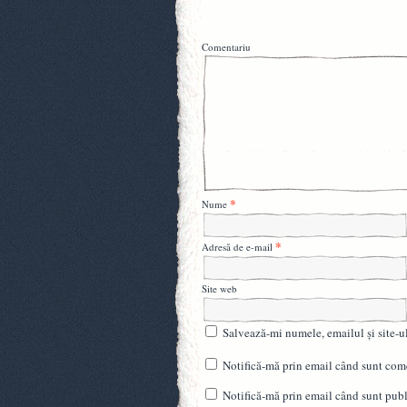
Comentariu
*
Nume
*
Adresă de e-mail
Site web
Salvează-mi numele, emailul și site-u
Notifică-mă prin email când sunt come
Notifică-mă prin email când sunt publi