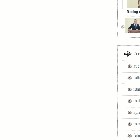
Bodog c
Facebook 
Ar
aug
iul
iun
mai
apr
mar
feb