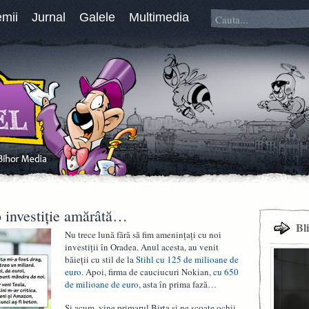
emii
Jurnal
Galele
Multimedia
o investiție amărâtă…
Bl
Nu trece lună fără să fim amenințați cu noi
investiții în Oradea. Anul acesta, au venit
băieții cu stil de la
Stihl cu 125 de milioane de
euro
. Apoi, firma de cauciucuri Nokian,
cu 650
de milioane de euro
, asta în prima fază…
Și acum, vine primarul Birta și ne scoate ochii