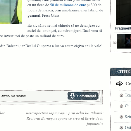
cu un fleac de
50 de milioane de euro
și 300 de
locuri de muncă, prin amplasarea unei fabrici de
geamuri, Press Glass.
Eu zic să nu se mai chinuie să ne deranjeze cu
Fragment 
astfel de anunțuri, cu mărunțișuri. Dacă vrea să
e investitori de peste un miliard de euro.
 din Balcani, iar Dealul Ciuperca a luat-o acum câțiva ani la vale!
CITITE
Cel
Tea
|
Jurnal De Bihorel
pre
Cu 
lor
Retrospectiva săptămânii, prin ochii lui Bihorel:
VI
fil
Szí
Rectorul Barney ne spune ce vrea să învețe de la
japonezi
»
ved
mag
Oră