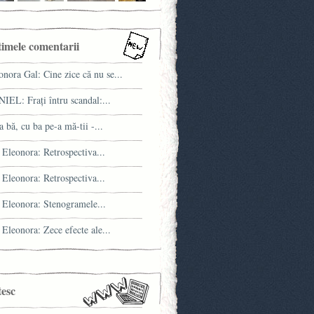
timele comentarii
onora Gal: Cine zice că nu se...
IEL: Fraţi întru scandal:...
a bă, cu ba pe-a mă-tii -...
 Eleonora: Retrospectiva...
 Eleonora: Retrospectiva...
 Eleonora: Stenogramele...
 Eleonora: Zece efecte ale...
tesc