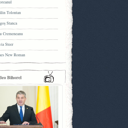
oreanul
ălin Tolontan
goş Stanca
u Cremeneanu
via Steer
mes New Roman
deo Bihorel