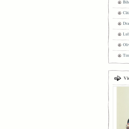
Bih
Căt
Dra
Lul
Oli
Ti
Vi