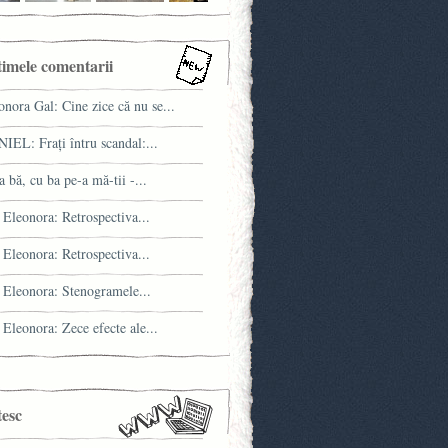
timele comentarii
onora Gal: Cine zice că nu se...
IEL: Fraţi întru scandal:...
a bă, cu ba pe-a mă-tii -...
 Eleonora: Retrospectiva...
 Eleonora: Retrospectiva...
 Eleonora: Stenogramele...
 Eleonora: Zece efecte ale...
tesc