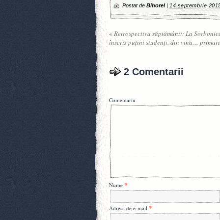
Postat de
Bihorel
|
14 septembrie 201
«
Retrospectiva săptămânii: La Sorbonic
înscris puțini studenți, din vina… primar
2 Comentarii
Comentariu
*
Nume
*
Adresă de e-mail