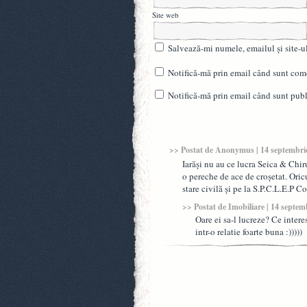
Site web
Salvează-mi numele, emailul și site-u
Notifică-mă prin email când sunt come
Notifică-mă prin email când sunt publi
>> Postat de
Anonymus
| 14 septembri
Iarăși nu au ce lucra Seica & Chi
o pereche de ace de croșetat. Oricu
stare civilă și pe la S.P.C.L.E.P 
>> Postat de
Imobiliare
| 14 septem
Oare ei sa-l lucreze? Ce intere
intr-o relatie foarte buna :)))))