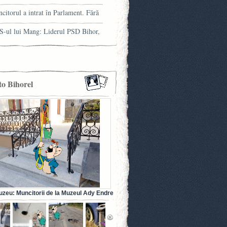
trului orădean
citorul a intrat în Parlament. Fără
ia franceză la el
-ul lui Mang: Liderul PSD Bihor,
ns cu minciuna!
to Bihorel
uzeu: Muncitorii de la Muzeul Ady Endre
dea au betonat… balustradele! (FOTO)