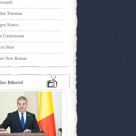
oreanul
ălin Tolontan
goş Stanca
u Cremeneanu
via Steer
mes New Roman
deo Bihorel