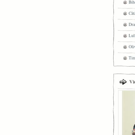
Bih
Căt
Dra
Lul
Oli
Ti
Vi