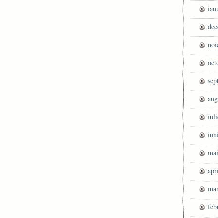
ian
dec
noi
oct
sep
aug
iul
iun
mai
apr
mar
feb