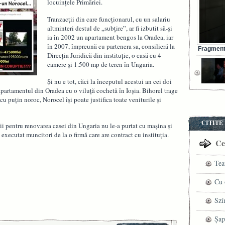
locuinţele Primăriei.
Tranzacţii din care funcţionarul, cu un salariu
altminteri destul de „subţire”, ar fi izbutit să-şi
ia în 2002 un apartament bengos la Oradea, iar
în 2007, împreună cu partenera sa, consilieră la
Fragment 
Direcţia Juridică din instituţie, o casă cu 4
camere şi 1.500 mp de teren în Ungaria.
Şi nu e tot, căci la începutul acestui an cei doi
partamentul din Oradea cu o viluţă cochetă în Ioşia. Bihorel trage
u puţin noroc, Norocel îşi poate justifica toate veniturile şi
CITITE
ţii pentru renovarea casei din Ungaria nu le-a purtat cu maşina şi
 executat muncitori de la o firmă care are contract cu instituţia.
Cel
Tea
pre
Cu 
VI
fil
Szí
ved
mag
Șap