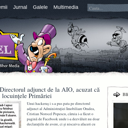
emii
Jurnal
Galele
Multimedia
irectorul adjunct de la AIO, acuzat că
Bl
u locuințele Primăriei
Unui hackeraș i s-a pus pata pe directorul
adjunct al Administraţiei Imobiliare Oradea,
Cristian Norocel Popescu, căruia i-a făcut o
pagină de Facebook unde i-a dezvăluit nu doar
declaraţiile de avere, ci şi niscaiva afaceri cu