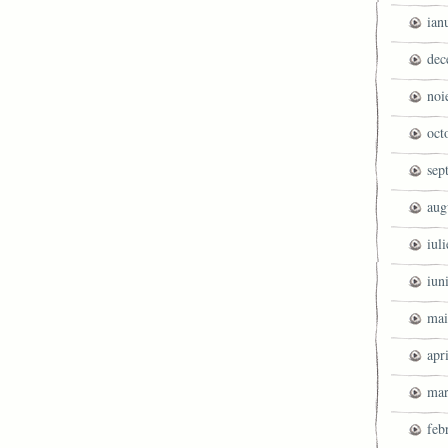
ian
dec
noi
oct
sep
aug
iul
iun
mai
apr
mar
feb