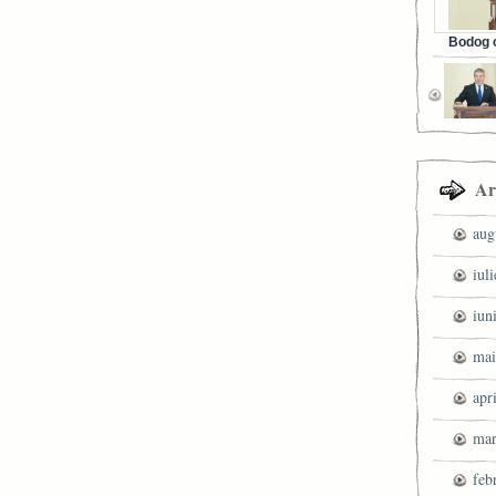
Bodog c
Facebook 
Ar
aug
iul
iun
mai
apr
mar
feb