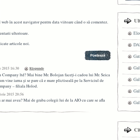
Ul
l web în acest navigator pentru data viitoare când o să comentez.
Ele
ntarii ulterioare.
cate articole noi.
DAN
Gat
Gal
e 2015 16:30
Răspunde
ru Company ltd? Mai bine Mr. Bolojan faceți-i cadou lui Mr. Seica
Gal
m vine iarna și se pare că e mare plictiseală pe la Serviciul de
Company – filiala Holod.
Gal
brie 2015 20:56
s ar mai avea? Mai de graba colegii lui de la AIO cu care se afla
Gal
Ci