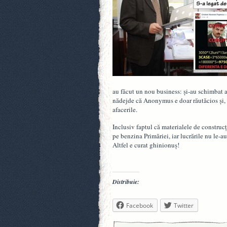
au făcut un nou business: şi-au schimbat a
nădejde că Anonymus e doar răutăcios şi, c
afacerile.
Inclusiv faptul că materialele de construc
pe benzina Primăriei, iar lucrările nu le-au
Altfel e curat ghinionuş!
Distribuie:
Facebook
Twitter