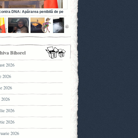
ontra DNA: Apărarea penibilă de pe
a fostului ministru al Sănătății (VIDEO)
hiva Bihorel
ust 2026
ie 2026
ie 2026
 2026
ilie 2026
tie 2026
ruarie 2026