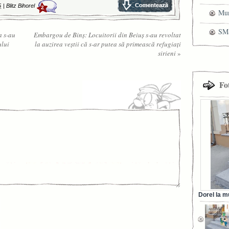
5
|
Blitz Bihorel
2
cen
Mun
che
SMS
a s-au
Embargou de Binş: Locuitorii din Beiuş s-au revoltat
ului
la auzirea veştii că s-ar putea să primească refugiaţi
pri
sirieni
»
Fo
Dorel la m
din Ora