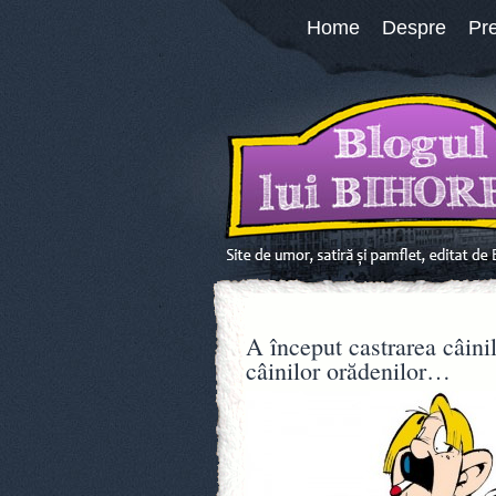
Home
Despre
Pr
A început castrarea câinil
câinilor orădenilor…