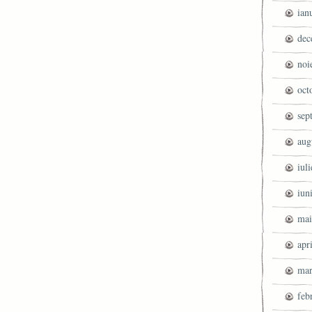
ian
dec
noi
oct
sep
aug
iul
iun
mai
apr
mar
feb