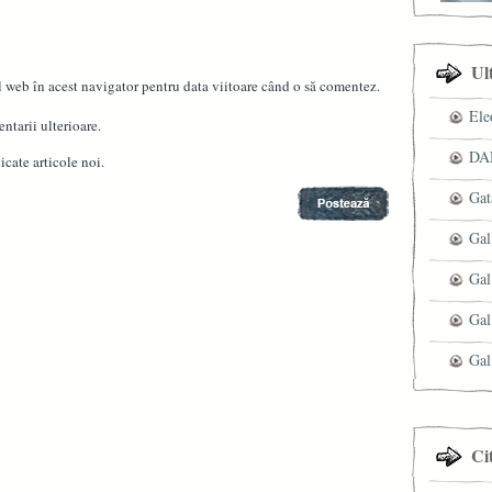
Ul
l web în acest navigator pentru data viitoare când o să comentez.
Ele
ntarii ulterioare.
DAN
cate articole noi.
Gat
Gal
Gal
Gal
Gal
Ci