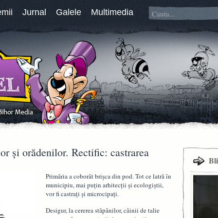
emii
Jurnal
Galele
Multimedia
or şi orădenilor. Rectific: castrarea
Bl
Primăria a coborât brişca din pod. Tot ce latră în
municipiu, mai puţin arhitecţii şi ecologiştii,
vor fi castraţi şi microcipaţi.
Desigur, la cererea stăpânilor, câinii de talie