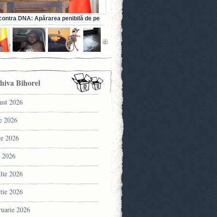
ontra DNA: Apărarea penibilă de pe
a fostului ministru al Sănătății (VIDEO)
hiva Bihorel
ust 2026
ie 2026
ie 2026
 2026
ilie 2026
tie 2026
ruarie 2026