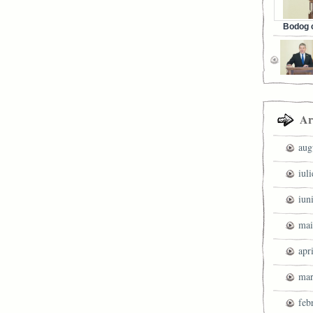
Bodog c
Facebook 
Ar
aug
iul
iun
mai
apr
mar
feb