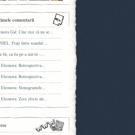
timele comentarii
onora Gal: Cine zice că nu se...
IEL: Fraţi întru scandal:...
a bă, cu ba pe-a mă-tii -...
 Eleonora: Retrospectiva...
 Eleonora: Retrospectiva...
 Eleonora: Stenogramele...
 Eleonora: Zece efecte ale...
tesc