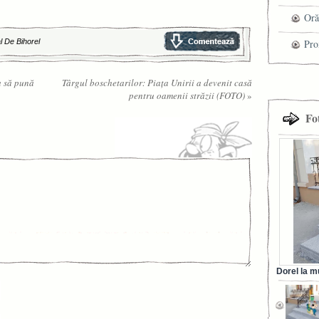
che
Oră
l De Bihorel
Pro
cel
a să pună
Târgul boschetarilor: Piaţa Unirii a devenit casă
tra
pentru oamenii străzii (FOTO)
»
Fo
Dorel la m
din Ora