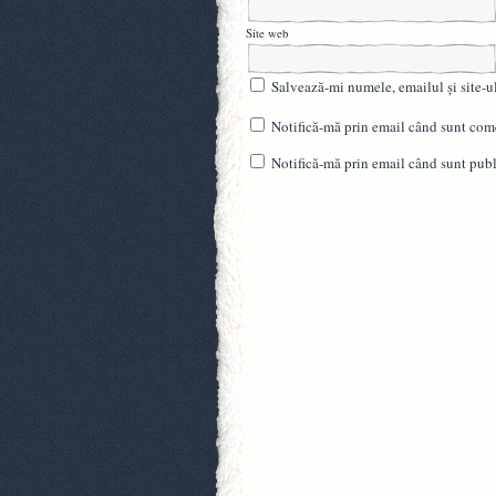
Site web
Salvează-mi numele, emailul și site-u
Notifică-mă prin email când sunt come
Notifică-mă prin email când sunt publi