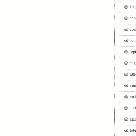
ian
dec
noi
oct
sep
aug
iul
iun
mai
apr
mar
feb