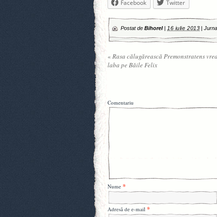
Facebook
Twitter
Postat de
Bihorel
|
16 iulie 2013
|
Jurna
«
Rasa călugărească Premonstratens vre
laba pe Băile Felix
Comentariu
*
Nume
*
Adresă de e-mail