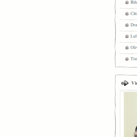
Bih
Căt
Dra
Lul
Oli
Ti
Vi