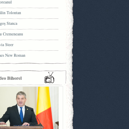
oreanul
ălin Tolontan
goş Stanca
u Cremeneanu
via Steer
mes New Roman
deo Bihorel