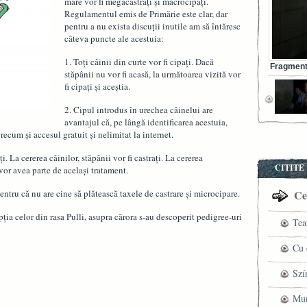
mare vor fi megacastraţi şi macrocipaţi.
Regulamentul emis de Primărie este clar, dar
pentru a nu exista discuţii inutile am să întăresc
câteva puncte ale acestuia:
1. Toţi câinii din curte vor fi cipaţi. Dacă
Fragment 
stăpânii nu vor fi acasă, la următoarea vizită vor
fi cipaţi şi aceştia.
2. Cipul introdus în urechea câinelui are
avantajul că, pe lângă identificarea acestuia,
ecum şi accesul gratuit şi nelimitat la internet.
ţi. La cererea câinilor, stăpânii vor fi castraţi. La cererea
CITITE
 vor avea parte de acelaşi tratament.
 pentru că nu are cine să plătească taxele de castrare şi microcipare.
Cel
epţia celor din rasa Pulli, asupra cărora s-au descoperit pedigree-uri
Tea
pre
Cu 
VI
fil
Szí
ved
mag
Mun