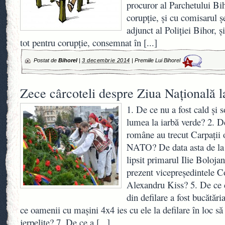
procuror al Parchetului Biho
corupţie, şi cu comisarul ş
adjunct al Poliţiei Bihor, ş
tot pentru corupţie, consemnat în
[...]
Postat de
Bihorel
|
3 decembrie 2014
|
Premiile Lui Bihorel
1
Zece cârcoteli despre Ziua Naţională 
1. De ce nu a fost cald şi s
lumea la iarbă verde? 2. D
române au trecut Carpaţii o
NATO? De data asta de la v
lipsit primarul Ilie Bolojan
prezent vicepreşedintele C
Alexandru Kiss? 5. De ce 
din defilare a fost bucătăr
ce oamenii cu maşini 4x4 ies cu ele la defilare în loc s
jerpelite? 7. De ce a
[...]