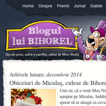
Home
Despre
Premii
Jurnal
Galele
decembrie 2014
Arhivele lunare:
Obiceiuri de Miculaş, culese de Bihor
Unii zic că a venit Moş Nic
aşteptat pe Miculaş. Indifer
sperat să se aleagă cu ceva