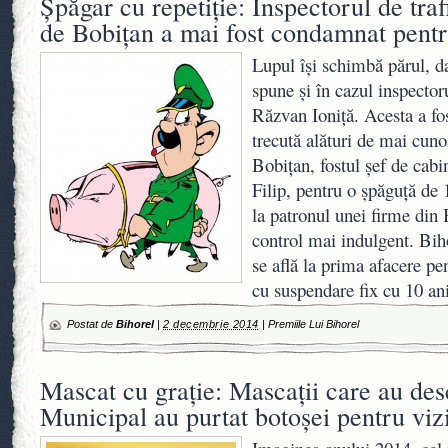
Şpăgar cu repetiţie: Inspectorul de trafi
de Bobiţan a mai fost condamnat pentr
Lupul îşi schimbă părul, da
spune şi în cazul inspectoru
Răzvan Ioniţă. Acesta a fo
trecută alături de mai cun
Bobiţan, fostul şef de cabi
Filip, pentru o şpăguţă de 
la patronul unei firme din
control mai indulgent. Biho
se află la prima afacere p
cu suspendare fix cu 10 an
Postat de
Bihorel
|
2 decembrie 2014
|
Premiile Lui Bihorel
Mascat cu graţie: Mascaţii care au desc
Municipal au purtat botoşei pentru vizi