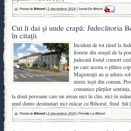
Postat de
Bihorel
|
2 decembrie 2014
|
Jurnal De Bihorel
1
Cui îi dai şi unde crapă: Judecătoria B
în citaţii
Incident de tot râsul la Ju
femeie din oraşul de la poa
judecată fostul consort cer
pe care acesta o plătea cop
Magistraţii au şi admis soli
nimic ieşit din comun. Pro
comunice părţilor sentinţa,
la două persoane care nu aveau nici în clin, nici în mâne
unul dintre destinatari nici măcar cu Bihorul, fiind hăt
Postat de
Bihorel
|
2 decembrie 2014
|
Premiile Lui Bihorel