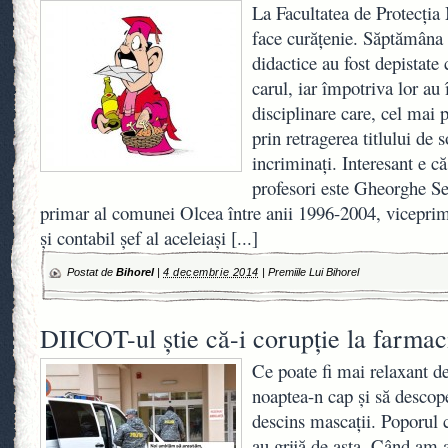
La Facultatea de Protecţia
face curăţenie. Săptămâna 
didactice au fost depistate
carul, iar împotriva lor au
disciplinare care, cel mai p
prin retragerea titlului de 
incriminaţi. Interesant e că
profesori este Gheorghe Se
primar al comunei Olcea între anii 1996-2004, viceprim
şi contabil şef al aceleiaşi
[...]
Postat de
Bihorel
|
4 decembrie 2014
|
Premiile Lui Bihorel
DIICOT-ul ştie că-i corupţie la farma
Ce poate fi mai relaxant dec
noaptea-n cap şi să descop
descins mascaţii. Poporul 
au grijă de asta. Când am a