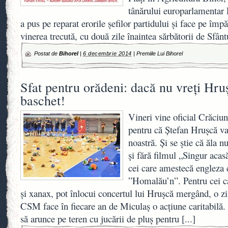
tânărului europarlamentar
a pus pe reparat erorile şefilor partidului şi face pe împ
vinerea trecută, cu două zile înaintea sărbătorii de Sfân
Postat de
Bihorel
|
6 decembrie 2014
|
Premiile Lui Bihorel
Sfat pentru orădeni: dacă nu vreţi Hru
baschet!
Vineri vine oficial Crăciu
pentru că Ştefan Hruşcă va 
noastră. Şi se ştie că ăla 
şi fără filmul „Singur aca
cei care amestecă engleza
”Homalău’n”. Pentru cei c
şi xanax, pot înlocui concertul lui Hruşcă mergând, o zi
CSM face în fiecare an de Miculaş o acţiune caritabilă. S
să arunce pe teren cu jucării de pluş pentru
[...]