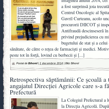
Imaginea anului 2014, cel 
a fost surprinsă joia tr
Centrul Oncologic al Spita
Gavril Curteanu, acolo und
procurorii DIICOT şi inspe
Antifraudă descinseseră în
privind prejudicierea cu m
bugetului de stat şi a celui
sănătate, de către o reţea de farmacişti şi medici. Motiv
peste tot în forţă, lovind cu berbecii şi
[...]
Postat de
Bihorel
|
1 decembrie 2014
|
Blitz Bihorel
Retrospectiva săptămânii: Ce şcoală a 
angajatul Direcţiei Agricole care s-a fă
Prefectură
La Colegiul Prefectural a l
la Direcţia Agricolă. După c