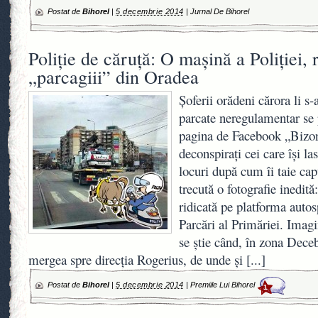
Postat de
Bihorel
|
5 decembrie 2014
|
Jurnal De Bihorel
Poliţie de căruţă: O maşină a Poliţiei, 
„parcagiii” din Oradea
Şoferii orădeni cărora li s-
parcate neregulamentar se 
pagina de Facebook „Bizon
deconspiraţi cei care îşi la
locuri după cum îi taie ca
trecută o fotografie inedită
ridicată pe platforma autos
Parcări al Primăriei. Imagi
se ştie când, în zona Dece
mergea spre direcţia Rogerius, de unde şi
[...]
Postat de
Bihorel
|
5 decembrie 2014
|
Premiile Lui Bihorel
1