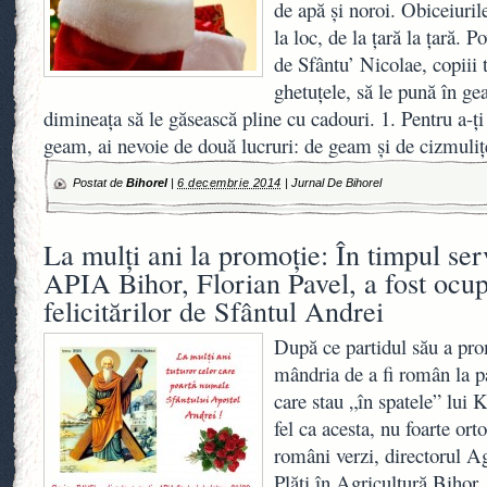
de apă şi noroi. Obiceiurile
la loc, de la ţară la ţară. 
de Sfântu’ Nicolae, copiii t
ghetuţele, să le pună în g
dimineaţa să le găsească pline cu cadouri. 1. Pentru a-ţi
geam, ai nevoie de două lucruri: de geam şi de cizmuliţ
Postat de
Bihorel
|
6 decembrie 2014
|
Jurnal De Bihorel
La mulţi ani la promoţie: În timpul serv
APIA Bihor, Florian Pavel, a fost ocup
felicitărilor de Sfântul Andrei
După ce partidul său a pr
mândria de a fi român la p
care stau „în spatele” lui 
fel ca acesta, nu foarte orto
români verzi, directorul Ag
Plăţi în Agricultură Bihor, 