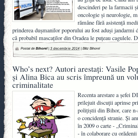
descinderi pe la farmacii ş
oncologie şi neurologie, 
rămâne fără asistenţă medi
prinderea duşmanilor poporului au fost aduşi jandarmi d
că probabil mascaţilor din Oradea le puţeau cagulele. D
Postat de
Bihorel
|
3 decembrie 2014
|
Blitz Bihorel
Who’s next? Autori arestaţi: Vasile Po
şi Alina Bica au scris împreună un vo
criminalitate
Recenta arestare a şefei 
prilejuit discuţii aprinse pr
poliţiştii din Bihor, care 
o concidenţă stranie. Şi a
în 2009 o carte - „Criminal
- în colaborare cu orădenii