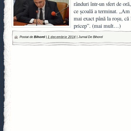
rânduri într-un sfert de oră,
ce şcoală a terminat. „Am 
mai exact până la roşu, că 
pricep”. (mai mult…)
Postat de
Bihorel
|
1 decembrie 2014
|
Jurnal De Bihorel