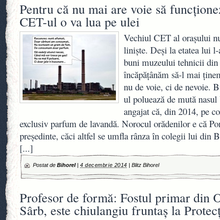
Pentru că nu mai are voie să funcţion
CET-ul o va lua pe ulei
Vechiul CET al oraşului nu
linişte. Deşi la etatea lui 
buni muzeului tehnicii din
încăpăţânăm să-l mai ţinem
nu de voie, ci de nevoie.
ul poluează de mută nasul 
angajat că, din 2014, pe coş
exclusiv parfum de lavandă. Norocul orădenilor e că Pon
preşedinte, căci altfel se umfla rânza în colegii lui din Bi
[...]
Postat de
Bihorel
|
4 decembrie 2014
|
Blitz Bihorel
Profesor de formă: Fostul primar din
Sârb, este chiulangiu fruntaş la Protec