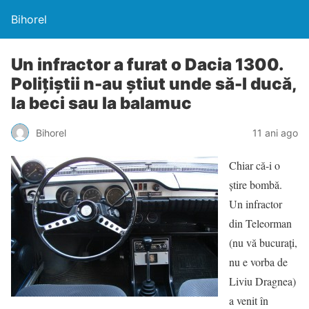
Bihorel
Un infractor a furat o Dacia 1300.
Poliţiştii n-au ştiut unde să-l ducă,
la beci sau la balamuc
Bihorel
11 ani ago
Chiar că-i o
ştire bombă.
Un infractor
din Teleorman
(nu vă bucuraţi,
nu e vorba de
Liviu Dragnea)
a venit în