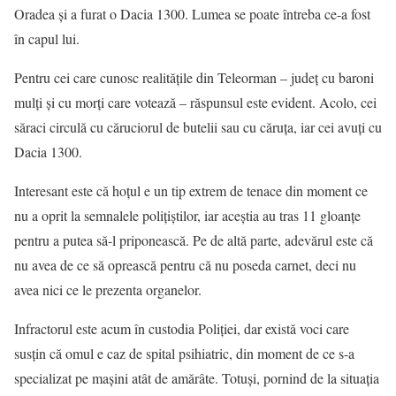
Oradea şi a furat o Dacia 1300. Lumea se poate întreba ce-a fost
în capul lui.
Pentru cei care cunosc realităţile din Teleorman – judeţ cu baroni
mulţi şi cu morţi care votează – răspunsul este evident. Acolo, cei
săraci circulă cu căruciorul de butelii sau cu căruţa, iar cei avuţi cu
Dacia 1300.
Interesant este că hoţul e un tip extrem de tenace din moment ce
nu a oprit la semnalele poliţiştilor, iar aceştia au tras 11 gloanţe
pentru a putea să-l priponească. Pe de altă parte, adevărul este că
nu avea de ce să oprească pentru că nu poseda carnet, deci nu
avea nici ce le prezenta organelor.
Infractorul este acum în custodia Poliţiei, dar există voci care
susţin că omul e caz de spital psihiatric, din moment de ce s-a
specializat pe maşini atât de amărâte. Totuşi, pornind de la situaţia