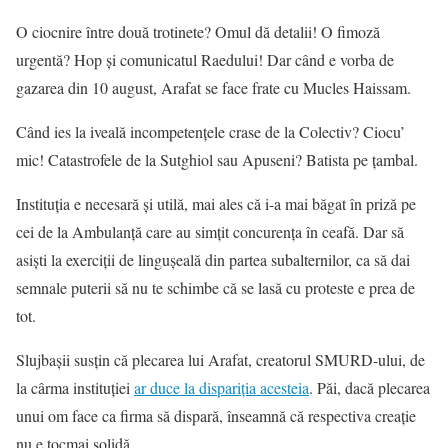
O ciocnire între două trotinete? Omul dă detalii! O fimoză
urgentă? Hop și comunicatul Raedului! Dar când e vorba de
gazarea din 10 august, Arafat se face frate cu Mucles Haissam.
Când ies la iveală incompetențele crase de la Colectiv? Ciocu’
mic! Catastrofele de la Sutghiol sau Apuseni? Batista pe țambal.
Instituția e necesară și utilă, mai ales că i-a mai băgat în priză pe
cei de la Ambulanță care au simțit concurența în ceafă. Dar să
asiști la exerciții de lingușeală din partea subalternilor, ca să dai
semnale puterii să nu te schimbe că se lasă cu proteste e prea de
tot.
Slujbașii susțin că plecarea lui Arafat, creatorul SMURD-ului, de
la cârma instituției
ar duce la dispariția acesteia
. Păi, dacă plecarea
unui om face ca firma să dispară, înseamnă că respectiva creație
nu e tocmai solidă.