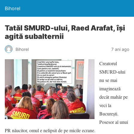
Bihorel
Tatăl SMURD-ului, Raed Arafat, își
agită subalternii
Bihorel
7 ani ago
Creatorul
SMURD-ului
nu se mai
imaginează
decât mahăr pe
veci la
București.
Posesor al unui
PR năucitor, omul e nelipsit de pe micile ecrane.