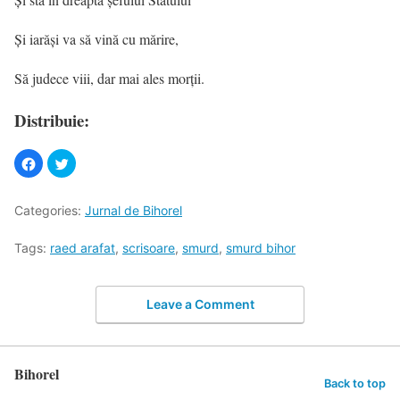
Și iarăși va să vină cu mărire,
Să judece viii, dar mai ales morții.
Distribuie:
Categories:
Jurnal de Bihorel
Tags:
raed arafat
,
scrisoare
,
smurd
,
smurd bihor
Leave a Comment
Bihorel
Back to top