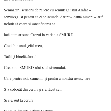
Semnatarii scrisorii de raliere cu semiilegalistul Arafat –
semiilegalist pentru că el se acunde, dar nu-l caută nimeni – ar fi
trebuit să ceară și sanctificarea sa.
Iată cum ar suna Crezul în varianta SMURD:
Cred într-unul șeful meu,
Tatăl și binefăcătorul,
Creatorul SMURD-ului și al sistemului,
Care pentru noi, oamenii, și pentru a noastră resuscitare
S-a coborât din ceruri și s-a făcut șef.
Și s-a suit la ceruri
Și stă în dreapta șefului Statului