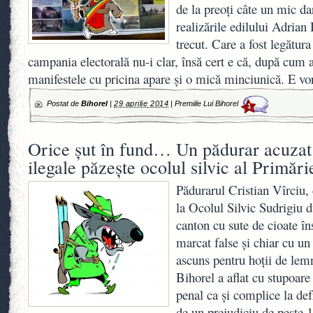
de la preoţi câte un mic da
realizările edilului Adria
trecut. Care a fost legătura
campania electorală nu-i clar, însă cert e că, după cum 
manifestele cu pricina apare şi o mică minciunică. E v
Postat de
Bihorel
|
29 aprilie 2014
|
Premiile Lui Bihorel
1
Orice şut în fund… Un pădurar acuzat 
ilegale păzeşte ocolul silvic al Primări
Pădurarul Cristian Vîrciu, 
la Ocolul Silvic Sudrigiu d
canton cu sute de cioate î
marcat false şi chiar cu u
ascuns pentru hoţii de lemn
Bihorel a aflat cu stupoare
penal ca şi complice la defr
de un prejudiciu de peste 1