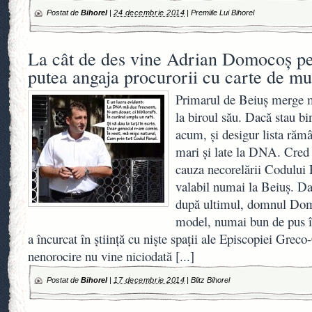
Postat de
Bihorel
|
24 decembrie 2014
|
Premiile Lui Bihorel
La cât de des vine Adrian Domocoş pe
putea angaja procurorii cu carte de m
Primarul de Beiuş merge 
la biroul său. Dacă stau bi
acum, şi desigur lista rămâ
mari şi late la DNA. Cred
cauza necorelării Codului
valabil numai la Beiuş. Da
după ultimul, domnul Dom
model, numai bun de pus 
a încurcat în ştiinţă cu nişte spaţii ale Episcopiei Grec
nenorocire nu vine niciodată
[...]
Postat de
Bihorel
|
17 decembrie 2014
|
Blitz Bihorel