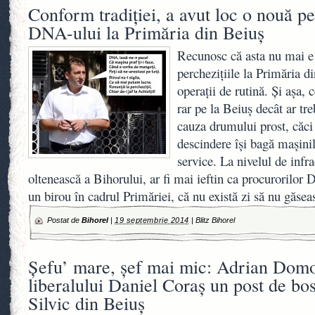
Conform tradiţiei, a avut loc o nouă pe
DNA-ului la Primăria din Beiuş
Recunosc că asta nu mai e 
percheziţiile la Primăria d
operaţii de rutină. Şi aşa
rar pe la Beiuş decât ar tr
cauza drumului prost, căci 
descindere îşi bagă maşinil
service. La nivelul de infra
oltenească a Bihorului, ar fi mai ieftin ca procurorilor 
un birou în cadrul Primăriei, că nu există zi să nu găse
Postat de
Bihorel
|
19 septembrie 2014
|
Blitz Bihorel
Şefu’ mare, şef mai mic: Adrian Domo
liberalului Daniel Coraş un post de bo
Silvic din Beiuş