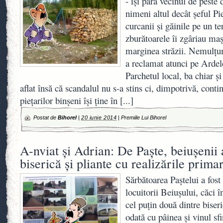
- îşi pâra vecinul de pest
nimeni altul decât şeful Pie
curcanii şi găinile pe un te
zburătoarele îi zgâriau ma
marginea străzii. Nemulţum
a reclamat atunci pe Ardele
Parchetul local, ba chiar 
aflat însă că scandalul nu s-a stins ci, dimpotrivă, contin
pieţarilor binşeni îşi ţine în
[...]
Postat de
Bihorel
|
20 iunie 2014
|
Premiile Lui Bihorel
A-nviat şi Adrian: De Paşte, beiuşenii 
biserică şi pliante cu realizările prima
Sărbătoarea Paştelui a fost
locuitorii Beiuşului, căci î
cel puţin două dintre biser
odată cu pâinea şi vinul sfi