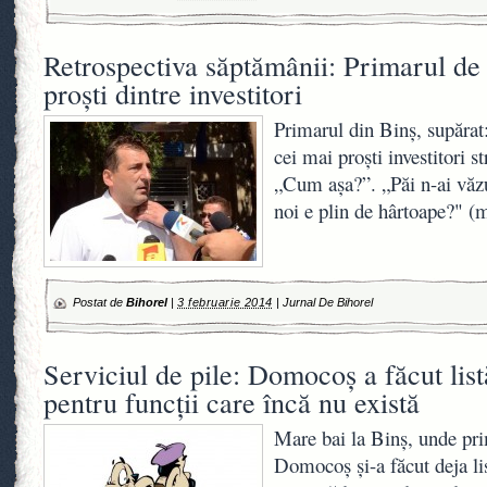
Retrospectiva săptămânii: Primarul de 
proşti dintre investitori
Primarul din Binş, supăra
cei mai proşti investitori s
„Cum aşa?”. „Păi n-ai văz
noi e plin de hârtoape?" 
Postat de
Bihorel
|
3 februarie 2014
|
Jurnal De Bihorel
Serviciul de pile: Domocoş a făcut list
pentru funcţii care încă nu există
Mare bai la Binș, unde pr
Domocoș și-a făcut deja lis