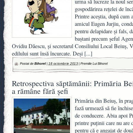
urma să lucreze la noul ser
gospodărirea rețelei de înc
Printre aceştia, după cum a 
amicul Eugen Jurjiu, con
pentru delapidare şi fals, d
baştani precum șeful Agen
Ovidiu Dăescu, şi secretarul Consiliului Local Beiuş, V
edilului sunt însă încurcate. Deși
[...]
Postat de
Bihorel
|
18 octombrie 2013
|
Premiile Lui Bihorel
Retrospectiva săptămânii: Primăria Bei
a rămâne fără şefi
Primăria din Beiuş, în pra
fază urmează să fie închise
de conducere. Abia apoi Pr
printre puţinii care nu are 
pentru că e angajat de două