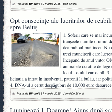
Postat de
Bihorel
|
30 martie 2015
|
Blitz Bihorel
Opt consecinţe ale lucrărilor de reabil
spre Beiuş
1. Şoferii care se mai încu
tranşeele numite drumul de
dea radioul mai încet. Nu de
trezi muncitorii care lucre
Începând de anul viitor ON
animalele ocrotite de lege 
locul fostului carosabil. 3.
licitaţia a intrat în insolvenţă, patronii la bulău, iar polit
4. DNA-ul a cerut despăgubiri de 10.000 euro deoarec
Postat de
Bihorel
|
17 martie 2015
|
Jurnal De Bihorel
Luminează-l, Doamne! Ajuns după grat