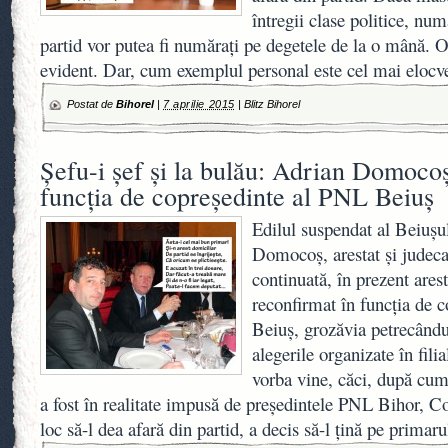
întregii clase politice, n
partid vor putea fi număraţi pe degetele de la o mână. 
evident. Dar, cum exemplul personal este cel mai elocve
Postat de
Bihorel
|
7 aprilie 2015
|
Blitz Bihorel
Şefu-i şef şi la bulău: Adrian Domocoş 
funcţia de copreşedinte al PNL Beiuş
Edilul suspendat al Beiuşu
Domocoş, arestat şi judeca
continuată, în prezent arest
reconfirmat în funcţia de 
Beiuş, grozăvia petrecându-
alegerile organizate în fili
vorba vine, căci, după cum 
a fost în realitate impusă de preşedintele PNL Bihor, C
loc să-l dea afară din partid, a decis să-l ţină pe primar