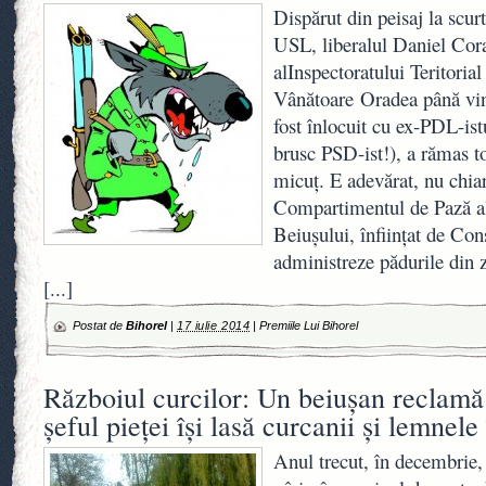
Dispărut din peisaj la scu
USL, liberalul Daniel Cora
alInspectoratului Teritoria
Vânătoare Oradea până vin
fost înlocuit cu ex-PDL-ist
brusc PSD-ist!), a rămas t
micuţ. E adevărat, nu chia
Compartimentul de Pază al
Beiuşului, înfiinţat de Con
administreze pădurile din z
[...]
Postat de
Bihorel
|
17 iulie 2014
|
Premiile Lui Bihorel
Războiul curcilor: Un beiuşan reclamă 
şeful pieţei îşi lasă curcanii şi lemnele
Anul trecut, în decembrie,