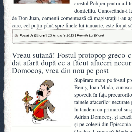
arestul Poliţiei pentru a-l t
domiciliu. Cunoscându-i l
de Don Juan, oamenii comentează că magistraţii i-au agr
care, cel puţin până spre finele lui ianuarie, este forţat 
Postat de
Bihorel
|
15 ianuarie 2015
|
Premiile Lui Bihorel
Vreau sutană! Fostul protopop greco-ca
dat afară după ce a făcut afaceri necu
Domocoş, vrea din nou pe post
Supărare mare pe fostul pr
Beiuş, Ioan Mada, cunoscu
spovedit în faţa procurori
tainele afacerilor necurate 
în tandem cu primarul susp
Adrian Domocoş, şi acuzân
şi pe colegii din Episcopi
Oradea. Urmarea? Mada a f