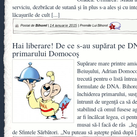
serviciu, dezbrăcat de sutană şi în plus s-a ales şi cu inte
lăcaşurile de cult
[...]
Postat de
Bihorel
|
14 ianuarie 2015
|
Premiile Lui Bihorel
1
Hai liberare! De ce s-au supărat pe D
primarului Domocoş
Supărare mare printre amici
Beiuşului, Adrian Domoco
trecută pentru o listă între
formulate de DNA. Bihorel 
închiderea primarului, susţ
întrunit de urgenţă ca să 
stabilind că omul fusese ag
ar fi încălcat legea, ci pen
musai să-l facă de râs „le
de Sfintele Sărbători. „Nu puteau să aştepte până după
[