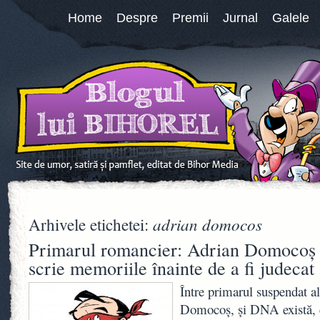
Home
Despre
Premii
Jurnal
Galele
adrian domocos
Arhivele etichetei:
Primarul romancier: Adrian Domocoş a
scrie memoriile înainte de a fi judecat
Între primarul suspendat a
Domocoş, şi DNA există, cl