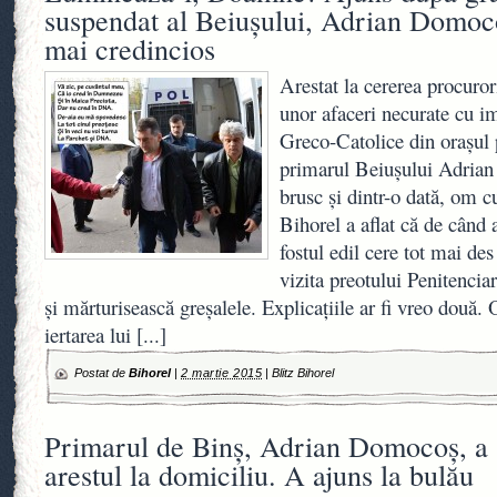
suspendat al Beiuşului, Adrian Domoco
mai credincios
Arestat la cererea procur
unor afaceri necurate cu i
Greco-Catolice din oraşul p
primarul Beiușului Adrian
brusc și dintr-o dată, om 
Bihorel a aflat că de când 
fostul edil cere tot mai de
vizita preotului Penitencia
şi mărturisească greşalele. Explicațiile ar fi vreo două. 
iertarea lui
[...]
Postat de
Bihorel
|
2 martie 2015
|
Blitz Bihorel
Primarul de Binş, Adrian Domocoş, a 
arestul la domiciliu. A ajuns la bulău