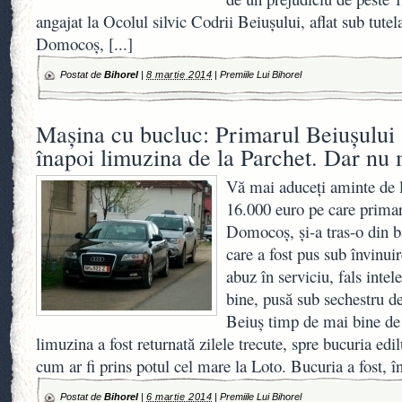
angajat la Ocolul silvic Codrii Beiuşului, aflat sub tute
Domocoş,
[...]
Postat de
Bihorel
|
8 martie 2014
|
Premiile Lui Bihorel
Maşina cu bucluc: Primarul Beiuşului 
înapoi limuzina de la Parchet. Dar nu
Vă mai aduceţi aminte de
16.000 euro pe care prima
Domocoş, şi-a tras-o din ba
care a fost pus sub învinuir
abuz în serviciu, fals intel
bine, pusă sub sechestru de
Beiuş timp de mai bine de
limuzina a fost returnată zilele trecute, spre bucuria edil
cum ar fi prins potul cel mare la Loto. Bucuria a fost, î
Postat de
Bihorel
|
6 martie 2014
|
Premiile Lui Bihorel