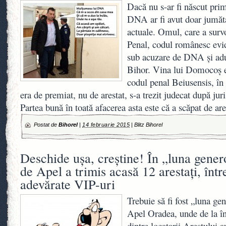
Dacă nu s-ar fi născut prim
DNA ar fi avut doar jumăta
actuale. Omul, care a surv
Penal, codul românesc evid
sub acuzare de DNA şi adus
Bihor. Vina lui Domocoş es
codul penal Beiusensis, în 
era de premiat, nu de arestat, s-a trezit judecat după ju
Partea bună în toată afacerea asta este că a scăpat de are
Postat de
Bihorel
|
14 februarie 2015
|
Blitz Bihorel
Deschide uşa, creştine! În „luna gener
de Apel a trimis acasă 12 arestaţi, într
adevărate VIP-uri
Trebuie să fi fost „luna gen
Apel Oradea, unde de la în
dintre locatarii Arestului au