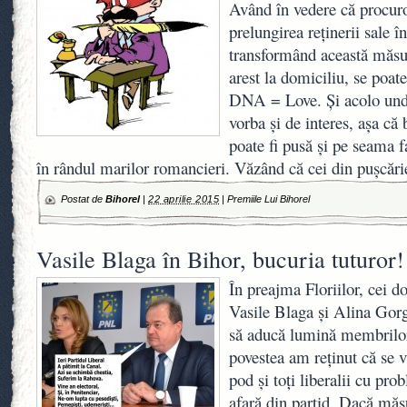
Având în vedere că procuro
prelungirea reţinerii sale în
transformând această măsu
arest la domiciliu, se po
DNA = Love. Şi acolo unde
vorba şi de interes, aşa că
poate fi pusă şi pe seama fa
în rândul marilor romancieri. Văzând că cei din puşcăr
Postat de
Bihorel
|
22 aprilie 2015
|
Premiile Lui Bihorel
Vasile Blaga în Bihor, bucuria tuturor!
În preajma Floriilor, cei d
Vasile Blaga şi Alina Gorg
să aducă lumină membrilor
povestea am reţinut că se v
pod şi toţi liberalii cu pro
afară din partid. Dacă măsu