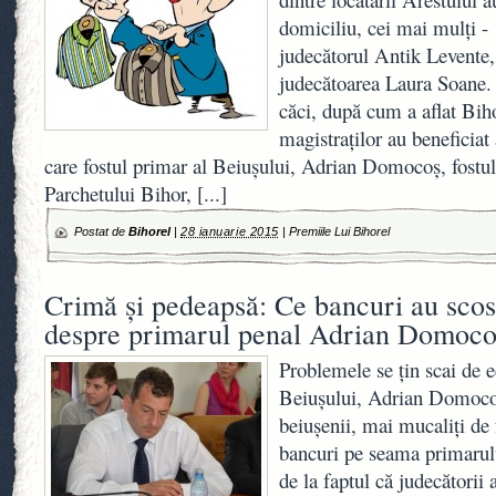
domiciliu, cei mai mulţi - 
judecătorul Antik Levente, 
judecătoarea Laura Soane.
căci, după cum a aflat Bih
magistraţilor au beneficiat
care fostul primar al Beiuşului, Adrian Domocoş, fostul
Parchetului Bihor,
[...]
Postat de
Bihorel
|
28 ianuarie 2015
|
Premiile Lui Bihorel
Crimă şi pedeapsă: Ce bancuri au scos
despre primarul penal Adrian Domoco
Problemele se ţin scai de e
Beiuşului, Adrian Domocoş
beiuşenii, mai mucaliţi de f
bancuri pe seama primarul
de la faptul că judecătorii 