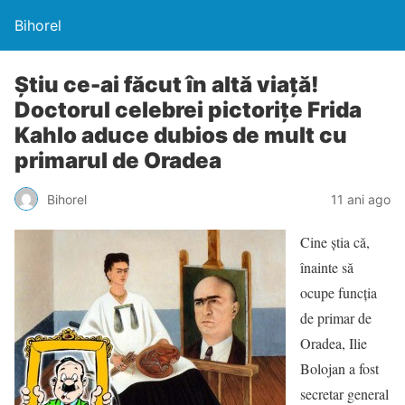
Bihorel
Ştiu ce-ai făcut în altă viaţă!
Doctorul celebrei pictoriţe Frida
Kahlo aduce dubios de mult cu
primarul de Oradea
Bihorel
11 ani ago
Cine ştia că,
înainte să
ocupe funcţia
de primar de
Oradea, Ilie
Bolojan a fost
secretar general