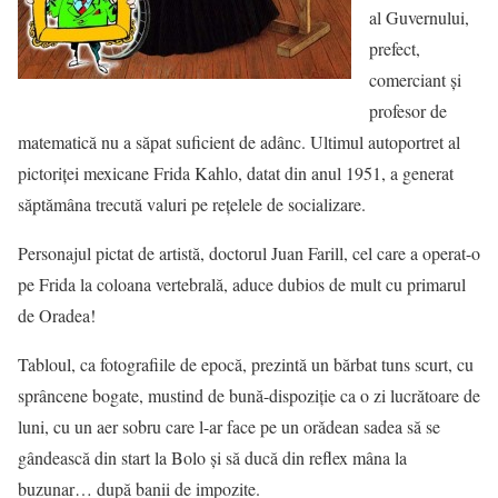
al Guvernului,
prefect,
comerciant şi
profesor de
matematică nu a săpat suficient de adânc. Ultimul autoportret al
pictoriţei mexicane Frida Kahlo, datat din anul 1951, a generat
săptămâna trecută valuri pe reţelele de socializare.
Personajul pictat de artistă, doctorul Juan Farill, cel care a operat-o
pe Frida la coloana vertebrală, aduce dubios de mult cu primarul
de Oradea!
Tabloul, ca fotografiile de epocă, prezintă un bărbat tuns scurt, cu
sprâncene bogate, mustind de bună-dispoziţie ca o zi lucrătoare de
luni, cu un aer sobru care l-ar face pe un orădean sadea să se
gândească din start la Bolo şi să ducă din reflex mâna la
buzunar… după banii de impozite.