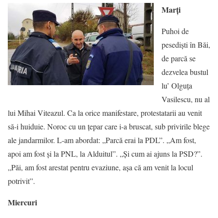
Marți
Puhoi de
pesediști în Băi,
de parcă se
dezvelea bustul
lu’ Olguța
Vasilescu, nu al
lui Mihai Viteazul. Ca la orice manifestare, protestatarii au venit
să-i huiduie. Noroc cu un ţepar care i-a bruscat, sub privirile blege
ale jandarmilor. L-am abordat: „Parcă erai la PDL”. „Am fost,
apoi am fost și la PNL, la Alduitul”. „Și cum ai ajuns la PSD?”.
„Păi, am fost arestat pentru evaziune, așa că am venit la locul
potrivit”.
Miercuri