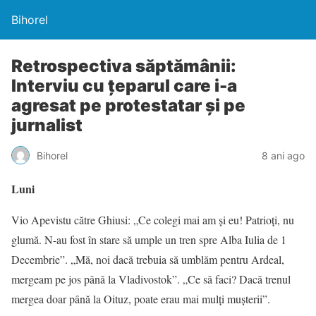
Bihorel
Retrospectiva săptămânii:
Interviu cu țeparul care i-a
agresat pe protestatar şi pe
jurnalist
Bihorel
8 ani ago
Luni
Vio Apevistu către Ghiusi: „Ce colegi mai am și eu! Patrioți, nu
glumă. N-au fost în stare să umple un tren spre Alba Iulia de 1
Decembrie”. „Mă, noi dacă trebuia să umblăm pentru Ardeal,
mergeam pe jos până la Vladivostok”. „Ce să faci? Dacă trenul
mergea doar până la Oituz, poate erau mai mulți mușterii”.