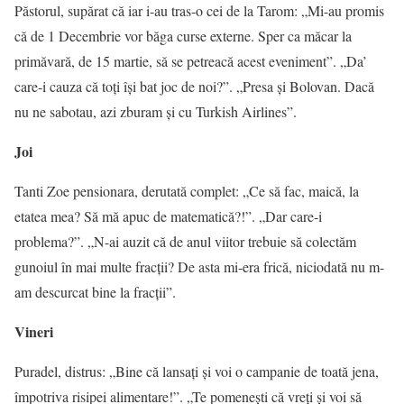
Păstorul, supărat că iar i-au tras-o cei de la Tarom: „Mi-au promis
că de 1 Decembrie vor băga curse externe. Sper ca măcar la
primăvară, de 15 martie, să se petreacă acest eveniment”. „Da’
care-i cauza că toți își bat joc de noi?”. „Presa și Bolovan. Dacă
nu ne sabotau, azi zburam și cu Turkish Airlines”.
Joi
Tanti Zoe pensionara, derutată complet: „Ce să fac, maică, la
etatea mea? Să mă apuc de matematică?!”. „Dar care-i
problema?”. „N-ai auzit că de anul viitor trebuie să colectăm
gunoiul în mai multe fracții? De asta mi-era frică, niciodată nu m-
am descurcat bine la fracții”.
Vineri
Puradel, distrus: „Bine că lansați și voi o campanie de toată jena,
împotriva risipei alimentare!”. „Te pomenești că vreți și voi să