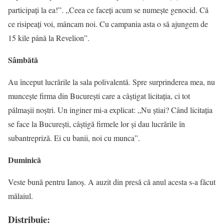
participați la ea!”. „Ceea ce faceți acum se numește genocid. Că
ce risipeați voi, mâncam noi. Cu campania asta o să ajungem de
15 kile până la Revelion”.
Sâmbătă
Au început lucrările la sala polivalentă. Spre surprinderea mea, nu
muncește firma din București care a câștigat licitația, ci tot
pălmașii noștri. Un inginer mi-a explicat: „Nu ştiai? Când licitația
se face la București, câștigă firmele lor și dau lucrările în
subantrepriză. Ei cu banii, noi cu munca”.
Duminică
Veste bună pentru Ianoş. A auzit din presă că anul acesta s-a făcut
mălaiul.
Distribuie: