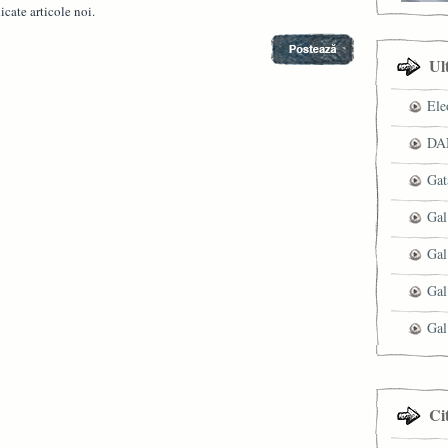
cate articole noi.
Ul
Ele
DAN
Gat
Gal
Gal
Gal
Gal
Ci