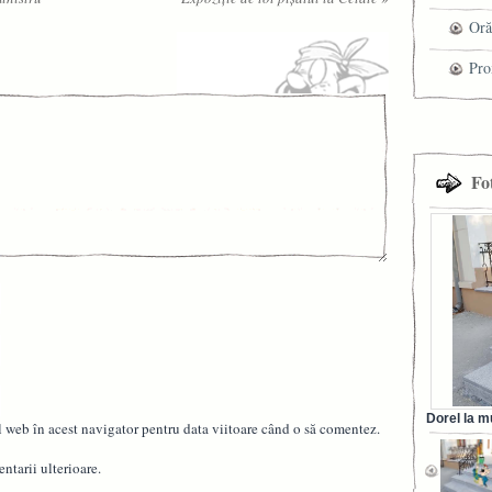
che
Oră
Pro
cel
tra
Fo
Dorel la m
l web în acest navigator pentru data viitoare când o să comentez.
din Ora
ntarii ulterioare.