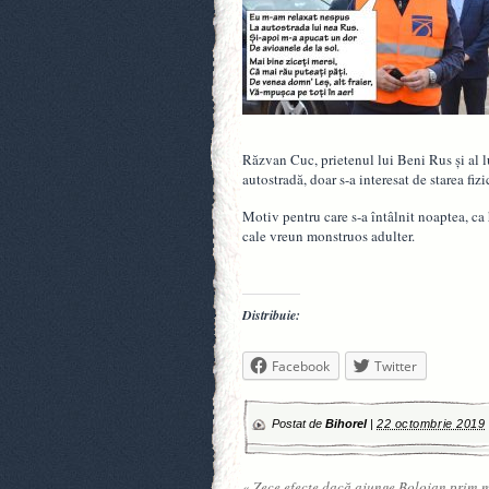
Răzvan Cuc, prietenul lui Beni Rus și al 
autostradă, doar s-a interesat de starea fi
Motiv pentru care s-a întâlnit noaptea, ca 
cale vreun monstruos adulter.
Distribuie:
Facebook
Twitter
Postat de
Bihorel
|
22 octombrie 2019
«
Zece efecte dacă ajunge Bolojan prim-m