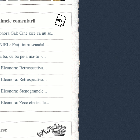
timele comentarii
onora Gal: Cine zice că nu se...
IEL: Fraţi întru scandal:...
a bă, cu ba pe-a mă-tii -...
 Eleonora: Retrospectiva...
 Eleonora: Retrospectiva...
 Eleonora: Stenogramele...
 Eleonora: Zece efecte ale...
tesc