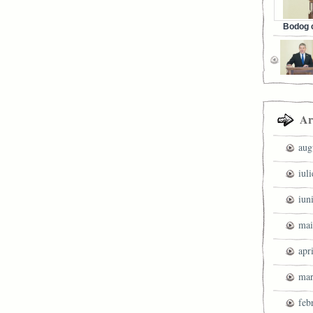
Bodog c
Facebook 
Ar
aug
iul
iun
mai
apr
mar
feb