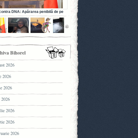
ontra DNA: Apărarea penibilă de pe
a fostului ministru al Sănătății (VIDEO)
hiva Bihorel
ust 2026
ie 2026
ie 2026
 2026
ilie 2026
tie 2026
ruarie 2026