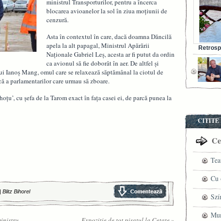
ministrul Transporturilor, pentru a încerca
blocarea avioanelor la sol în ziua moțiunii de
cenzură.
Asta în contextul în care, dacă doamna Dăncilă
apela la alt papagal, Ministrul Apărării
Retrosp
Naționale Gabriel Leș, acesta ar fi putut da ordin
Bunul s
ca avionul să fie doborât în aer. De altfel și
lui Ianoș Mang, omul care se relaxează săptămânal la ciotul de
zică a parlamentarilor care urmau să zboare.
hoțu’, cu șefa de la Tarom exact în fața casei ei, de parcă punea la
CITITE
Cel
Tea
pre
Cu 
|
Blitz Bihorel
VI
fil
Szí
ved
mag
Mun
inistru
Expoziție de tot pişatul la Cetate
»