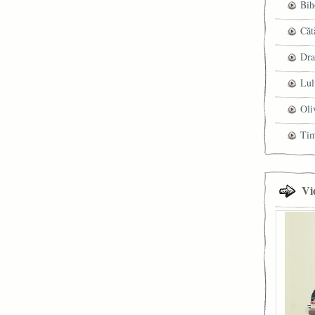
Bih
Căt
Dra
Lul
Oli
Ti
Vi