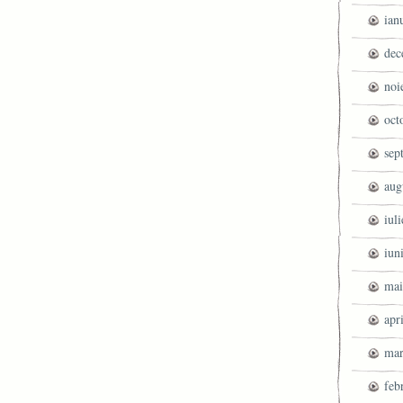
ian
dec
noi
oct
sep
aug
iul
iun
mai
apr
mar
feb