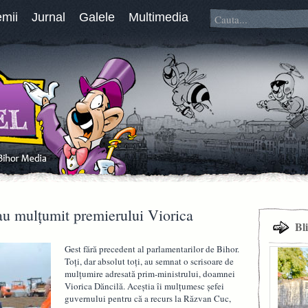
emii
Jurnal
Galele
Multimedia
-au mulțumit premierului Viorica
Bl
Gest fără precedent al parlamentarilor de Bihor.
Toți, dar absolut toți, au semnat o scrisoare de
mulțumire adresată prim-ministrului, doamnei
Viorica Dăncilă. Aceștia îi mulțumesc șefei
guvernului pentru că a recurs la Răzvan Cuc,