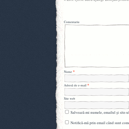
Comentariu
*
Nume
*
Adresă de e-mail
Site web
Salvează-mi numele, emailul și site-u
Notifică-mă prin email când sunt come