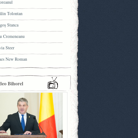
oreanul
ălin Tolontan
goş Stanca
u Cremeneanu
via Steer
mes New Roman
deo Bihorel