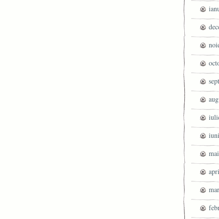
ian
dec
noi
oct
sep
aug
iul
iun
mai
apr
mar
feb