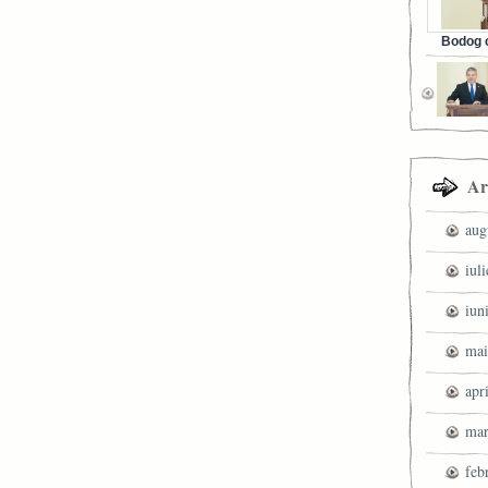
Bodog c
Facebook 
Ar
aug
iul
iun
mai
apr
mar
feb