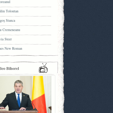
oreanul
ălin Tolontan
goş Stanca
u Cremeneanu
via Steer
mes New Roman
deo Bihorel