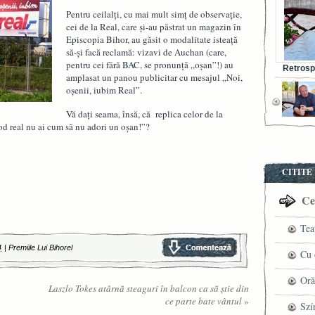
Pentru ceilalţi, cu mai mult simţ de observaţie,
cei de la Real, care şi-au păstrat un magazin în
Episcopia Bihor, au găsit o modalitate isteaţă
să-şi facă reclamă: vizavi de Auchan (care,
pentru cei fără BAC, se pronunţă „oşan”!) au
Retrosp
amplasat un panou publicitar cu mesajul „Noi,
Bunul s
oşenii, iubim Real”.
Vă daţi seama, însă, că replica celor de la
od real nu ai cum să nu adori un oşan!”?
CITITE
Cel
Tea
4
|
Premiile Lui Bihorel
pre
Cu 
VI
fil
Oră
Laszlo Tokes atârnă steaguri în balcon ca să ştie din
ce parte bate vântul
»
ved
Szí