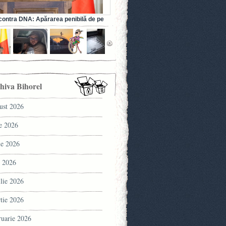
ontra DNA: Apărarea penibilă de pe
a fostului ministru al Sănătății (VIDEO)
hiva Bihorel
ust 2026
ie 2026
ie 2026
 2026
ilie 2026
tie 2026
ruarie 2026