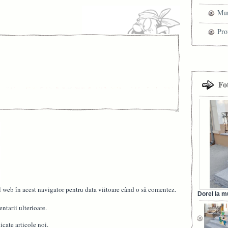
mag
Mun
che
Pro
cel
tra
Fo
l web în acest navigator pentru data viitoare când o să comentez.
Dorel la m
din Ora
ntarii ulterioare.
cate articole noi.