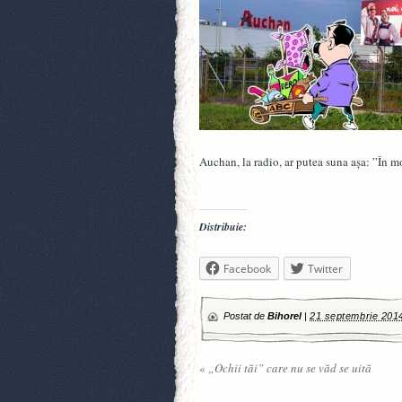
Auchan, la radio, ar putea suna aşa: ”În m
Distribuie:
Facebook
Twitter
Postat de
Bihorel
|
21 septembrie 201
«
„Ochii tăi” care nu se văd se uită