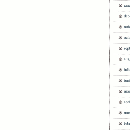
ian
dec
noi
oct
sep
aug
iul
iun
mai
apr
mar
feb