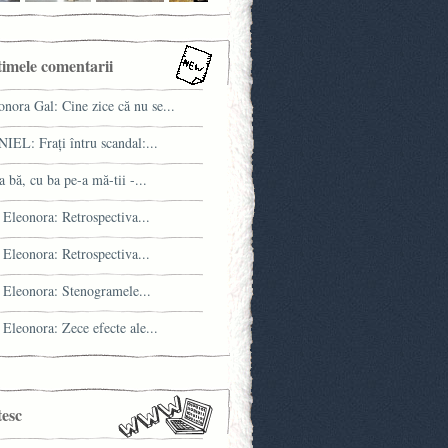
timele comentarii
onora Gal: Cine zice că nu se...
IEL: Fraţi întru scandal:...
a bă, cu ba pe-a mă-tii -...
 Eleonora: Retrospectiva...
 Eleonora: Retrospectiva...
 Eleonora: Stenogramele...
 Eleonora: Zece efecte ale...
tesc