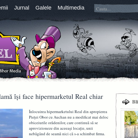
emii
Jurnal
Galele
Multimedia
lamă îşi face hipermarketul Real chiar
Bl
Înlocuirea hipermarketului Real din apropierea
Pieţei Obor cu Auchan nu a modificat mai deloc
obiceiurile orădenilor, care continuă să se
aprovizioneze din aceeaşi locaţie, unii
nebăgând de seamă nici că s-a schimbat firma.