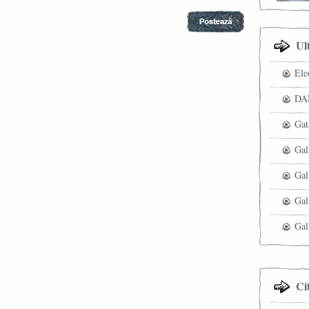
Ul
Ele
DAN
Gat
Gal
Gal
Gal
Gal
Ci