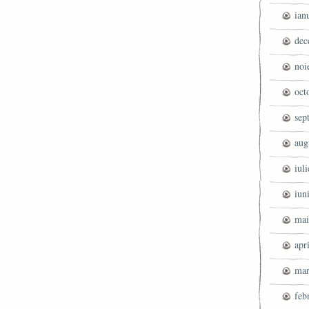
ian
dec
noi
oct
sep
aug
iul
iun
mai
apr
mar
feb