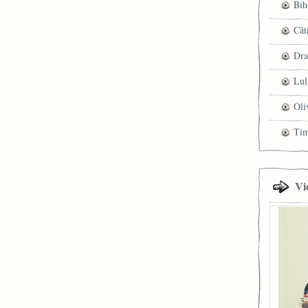
Bih
Căt
Dra
Lul
Oli
Ti
Vi