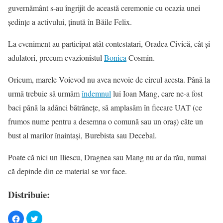
guvernământ s-au îngrijit de această ceremonie cu ocazia unei
ședințe a activului, ținută în Băile Felix.
La eveniment au participat atât contestatari, Oradea Civică, cât și
adulatori, precum evazionistul
Bonica
Cosmin.
Oricum, marele Voievod nu avea nevoie de circul acesta. Până la
urmă trebuie să urmăm
îndemnul
lui Ioan Mang, care ne-a fost
baci până la adânci bătrânețe, să amplasăm în fiecare UAT (ce
frumos nume pentru a desemna o comună sau un oraș) câte un
bust al marilor înaintași, Burebista sau Decebal.
Poate că nici un Iliescu, Dragnea sau Mang nu ar da rău, numai
că depinde din ce material se vor face.
Distribuie: