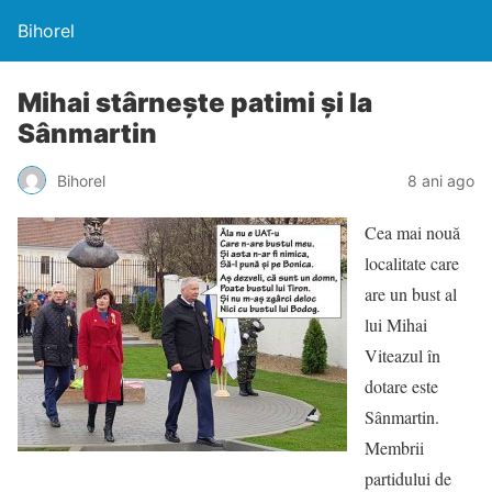
Bihorel
Mihai stârnește patimi și la
Sânmartin
Bihorel
8 ani ago
Cea mai nouă
localitate care
are un bust al
lui Mihai
Viteazul în
dotare este
Sânmartin.
Membrii
partidului de